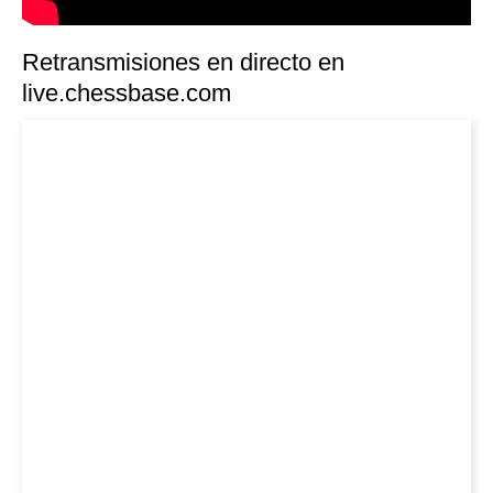
Retransmisiones en directo en
live.chessbase.com