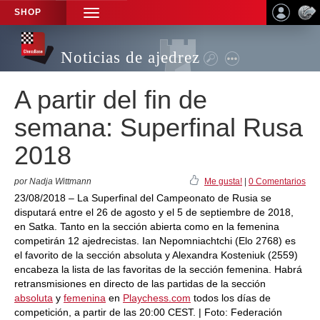
SHOP
TOGGLE
NAVIGATION
Noticias de ajedrez
A partir del fin de
semana: Superfinal Rusa
2018
por Nadja Wittmann
Me gusta!
|
0 Comentarios
23/08/2018 – La Superfinal del Campeonato de Rusia se
disputará entre el 26 de agosto y el 5 de septiembre de 2018,
en Satka. Tanto en la sección abierta como en la femenina
competirán 12 ajedrecistas. Ian Nepomniachtchi (Elo 2768) es
el favorito de la sección absoluta y Alexandra Kosteniuk (2559)
encabeza la lista de las favoritas de la sección femenina. Habrá
retransmisiones en directo de las partidas de la sección
absoluta
y
femenina
en
Playchess.com
todos los días de
competición, a partir de las 20:00 CEST. | Foto: Federación