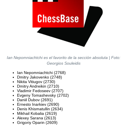
Ian Nepomniachtchi es el favorito de la sección absoluta | Foto:
Georgios Souleidis
Ian Nepomniachtchi (2768)
Dmitry Jakovenko (2748)
Nikita Vitiugov (2730)
Dmitry Andreikin (2710)
Vladimir Fedoseev (2707)
Evgeny Tomashevsky (2702)
Daniil Dubov (2691)
Ernesto Inarkiev (2690)
Denis Khismatullin (2634)
Mikhail Kobalia (2619)
Alexey Sarana (2613)
Grigoriy Oparin (2609)