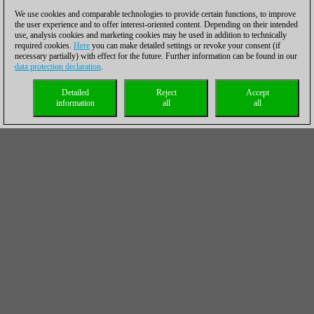
We use cookies and comparable technologies to provide certain functions, to improve
the user experience and to offer interest-oriented content. Depending on their intended
use, analysis cookies and marketing cookies may be used in addition to technically
required cookies.
Here
you can make detailed settings or revoke your consent (if
necessary partially) with effect for the future. Further information can be found in our
data protection declaration
.
Detailed
Reject
Accept
information
all
all