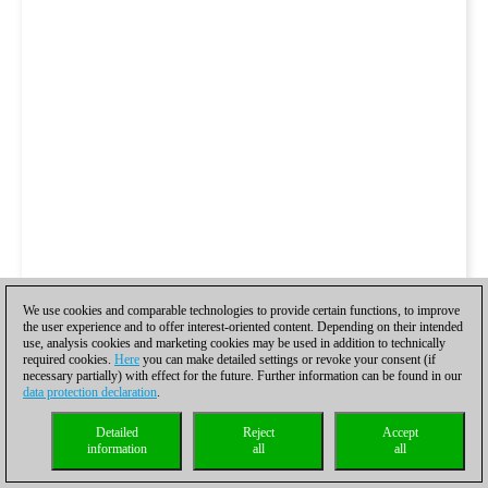
We use cookies and comparable technologies to provide certain functions, to improve
the user experience and to offer interest-oriented content. Depending on their intended
use, analysis cookies and marketing cookies may be used in addition to technically
required cookies.
Here
you can make detailed settings or revoke your consent (if
necessary partially) with effect for the future. Further information can be found in our
data protection declaration
.
Detailed
Reject
Accept
information
all
all