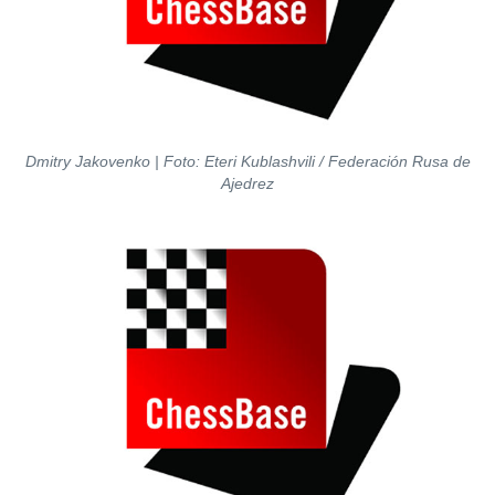
Dmitry Jakovenko | Foto: Eteri Kublashvili / Federación Rusa de
Ajedrez