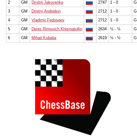
2
GM
Dmitrij Jakovenko
2747
1 - 0
G
3
GM
Dmitry Andreikin
2712
1 - 0
G
4
GM
Vladimir Fedoseev
2712
1 - 0
G
5
GM
Denis Rimovich Khismatullin
2634
½ - ½
G
6
GM
Mihail Kobalia
2619
½ - ½
G