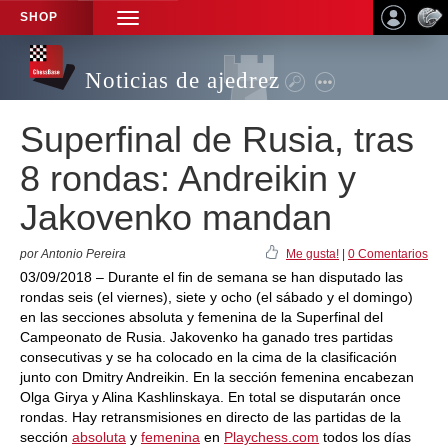
SHOP
TOGGLE
NAVIGATION
Noticias de ajedrez
Superfinal de Rusia, tras
8 rondas: Andreikin y
Jakovenko mandan
por Antonio Pereira
Me gusta!
|
0 Comentarios
03/09/2018 – Durante el fin de semana se han disputado las
rondas seis (el viernes), siete y ocho (el sábado y el domingo)
en las secciones absoluta y femenina de la Superfinal del
Campeonato de Rusia. Jakovenko ha ganado tres partidas
consecutivas y se ha colocado en la cima de la clasificación
junto con Dmitry Andreikin. En la sección femenina encabezan
Olga Girya y Alina Kashlinskaya. En total se disputarán once
rondas. Hay retransmisiones en directo de las partidas de la
sección
absoluta
y
femenina
en
Playchess.com
todos los días