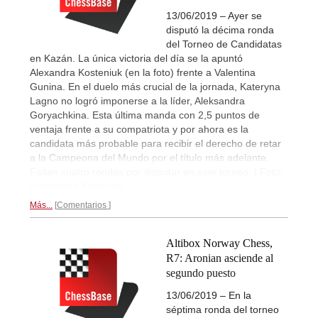
13/06/2019 – Ayer se
disputó la décima ronda
del Torneo de Candidatas
en Kazán. La única victoria del día se la apuntó
Alexandra Kosteniuk (en la foto) frente a Valentina
Gunina. En el duelo más crucial de la jornada, Kateryna
Lagno no logró imponerse a la líder, Aleksandra
Goryachkina. Esta última manda con 2,5 puntos de
ventaja frente a su compatriota y por ahora es la
candidata más probable para recibir el derecho de retar
a la Campeona del Mundo por el título más adelante.
Faltan cuatro rondas por disputar en este torneo. | Foto:
Anastasiya Karlovich
Más...
Comentarios
Altibox Norway Chess,
R7: Aronian asciende al
segundo puesto
13/06/2019 – En la
séptima ronda del torneo