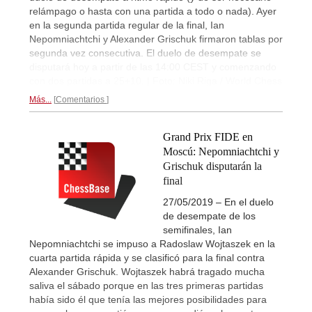
relámpago o hasta con una partida a todo o nada). Ayer
en la segunda partida regular de la final, Ian
Nepomniachtchi y Alexander Grischuk firmaron tablas por
segunda vez consecutiva. El duelo de desempate se
disputará hoy a partir de las 14:00 CEST y comenzando
con dos partidas a 25+10. | Foto: Niki Riga / World Chess
Más...
Comentarios
Grand Prix FIDE en
Moscú: Nepomniachtchi y
Grischuk disputarán la
final
27/05/2019 – En el duelo
de desempate de los
semifinales, Ian
Nepomniachtchi se impuso a Radoslaw Wojtaszek en la
cuarta partida rápida y se clasificó para la final contra
Alexander Grischuk. Wojtaszek habrá tragado mucha
saliva el sábado porque en las tres primeras partidas
había sido él que tenía las mejores posibilidades para