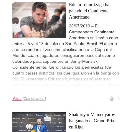
Eduardo Iturrizaga ha
ganado el Continental
Americano
28/07/2019 – El
Campeonato Continental
Americano se llevó a cabo
entre el 5 y el 13 de julio en Sao Paulo, Brasil. El abierto
a once rondas sirvió como clasificatorio a la Copa del
Mundo: cuatro jugadores consiguieron pases al evento
calendado para septiembre en Jánty-Mansisk.
Coincidentemente, fueron cuatro los ajedrecistas (de
cuatro países distintos) los que igualaron en la punta con
8½. El venezolano Eduardo Iturrizaga ganó el torneo
gracias a su valoración en los desempates. | Foto: Elana
de Souza
Más...
Comentarios
2
Shakhriyar Mamedyarov
ha ganado el Grand Prix
en Riga