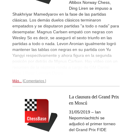
Altibox Norway Chess,
Ding Liren se impuso a
Shakhriyar Mamedyarov en la fase de las partidas
clásicas. Los demás duelos clásicos terminaron
empatados y se disputaron partidas "a todo o nada" para
desempatar. Magnus Carlsen empató con negras con
Wesley So es decir, se aseguró el sexto triunfo en las
partidas a todo o nada. Levon Aronian igualmente logró
mantener las tablas con negras en su partida con Yu
Yangyi respectivamente y ahora figura en la segunda
posicón por detrás de Mgnus Carlsen. Hay vídeo con un
resumen de la séptima ronda a cargo de GM Daniel
King. | Foto: Lennart Ootes
Más...
Comentarios
La clausura del Grand Prix
en Moscú
31/05/2019 – Ian
Nepomniachtchi se
adjudicó el primer torneo
del Grand Prix FIDE