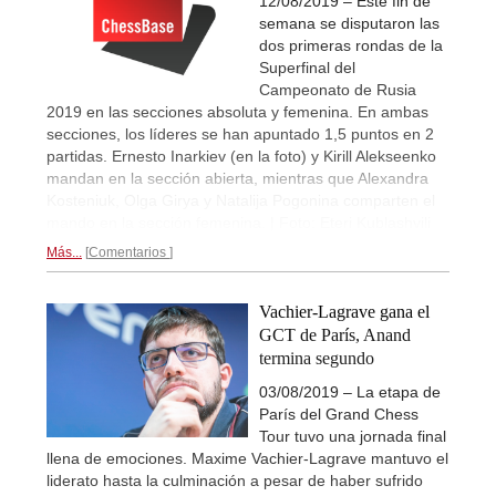
12/08/2019 – Este fin de
semana se disputaron las
dos primeras rondas de la
Superfinal del
Campeonato de Rusia
2019 en las secciones absoluta y femenina. En ambas
secciones, los líderes se han apuntado 1,5 puntos en 2
partidas. Ernesto Inarkiev (en la foto) y Kirill Alekseenko
mandan en la sección abierta, mientras que Alexandra
Kosteniuk, Olga Girya y Natalija Pogonina comparten el
mando en la sección femenina. | Foto: Eteri Kublashvili
Más...
Comentarios
Vachier-Lagrave gana el
GCT de París, Anand
termina segundo
03/08/2019 – La etapa de
París del Grand Chess
Tour tuvo una jornada final
llena de emociones. Maxime Vachier-Lagrave mantuvo el
liderato hasta la culminación a pesar de haber sufrido