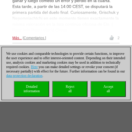
ganar y luego cometió un error y perdió en la cuarta.
Esta tarde, a partir de las 14:00 CEST, se disputará la
primera partida del duelo final. Curiosamente, Grischuk y
Nepomniachtchi en este momento tienen exactamente la
misma valoración en la lista continúa oficiosa de Elo. |
Foto: Niki Riga / World Chess
Más...
Comentarios
2
We use cookies and comparable technologies to provide certain functions, to improve
the user experience and to offer interest-oriented content. Depending on their intended
Posting: 19 - 36
use, analysis cookies and marketing cookies may be used in addition to technically
Grand Prix FIDE: dos
required cookies.
Here
you can make detailed settings or revoke your consent (if
necessary partially) with effect for the future. Further information can be found in our
empates en la primera
data protection declaration
.
partida de semifinales
Detailed
Reject
Accept
24/05/2019 – Tras las
information
all
all
emotivas partidas en los
duelos de desempate de
los cuartos de final del
Grand Prix FIDE en Moscú, ayer en la primera ronda de
las semfinales los jugadores volvieron a actuar con
mucha cautela. Ian Nepomniachtchi y Radoslaw
Wojtaszek frimaron las paces tras 26 movimientos en