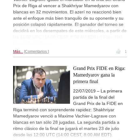
Prix de Riga al vencer a Shakhriyar Mamedyarov con
blancas en 32 movimientos. El azerí no reaccionó bien
ante el enfoque más bien tranquilo de su oponente y su
posición colapsó rápidamente. El ganador del torneo se
decidirá en los desempates de este miércoles, a partir de
las 12:00 UTC (14:00 CEST, 8:00 AM EDT). | Foto: Niki
Riga / World Chess
Más...
Comentarios
1
Grand Prix FIDE en Riga:
Mamedyarov gana la
primera final
22/07/2019 – La primera
partida de la final del
Grand Prix de la FIDE en
Riga terminó con sorprendente rapidez: Shakhriyar
Mamedyarov venció a Maxime Vachier-Lagrave con
blancas en tan sólo 28 jugadas. La segunda partida a
ritmo clásico de la final se jugará el martes 23 de julio
desde las 12:00 UTC (14:00 CEST, 8:00 AM EDT).