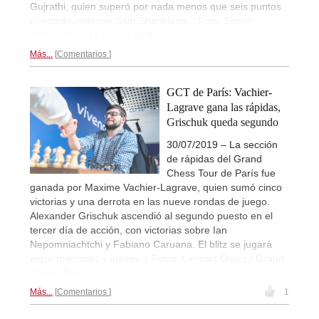
Gujrathi, quien superó por nada menos que seis puntos
al estadounidense Sam Shankland. | Foto: Simon
Bohnenblust / Festival de Biel
Más...
Comentarios
GCT de París: Vachier-
Lagrave gana las rápidas,
Grischuk queda segundo
30/07/2019 – La sección
de rápidas del Grand
Chess Tour de París fue
ganada por Maxime Vachier-Lagrave, quien sumó cinco
victorias y una derrota en las nueve rondas de juego.
Alexander Grischuk ascendió al segundo puesto en el
tercer día de acción, con victorias sobre Ian
Nepomniachtchi y Fabiano Caruana. El blitz se jugará
entre miércoles y jueves. | Fotos: Lennart Ootes / Grand
Chess Tour
Más...
Comentarios
1