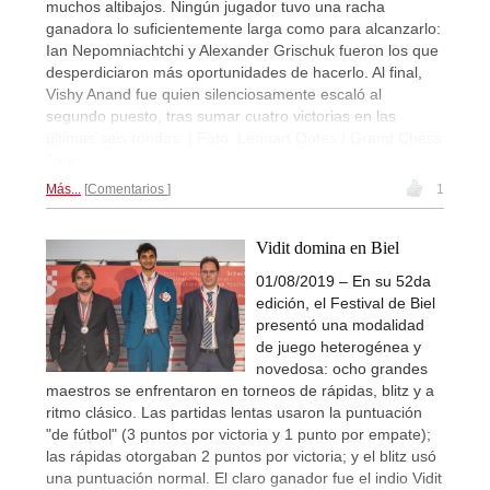
muchos altibajos. Ningún jugador tuvo una racha
ganadora lo suficientemente larga como para alcanzarlo:
Ian Nepomniachtchi y Alexander Grischuk fueron los que
desperdiciaron más oportunidades de hacerlo. Al final,
Vishy Anand fue quien silenciosamente escaló al
segundo puesto, tras sumar cuatro victorias en las
últimas seis rondas. | Foto: Lennart Ootes / Grand Chess
Tour
Más...
Comentarios
1
Vidit domina en Biel
01/08/2019 – En su 52da
edición, el Festival de Biel
presentó una modalidad
de juego heterogénea y
novedosa: ocho grandes
maestros se enfrentaron en torneos de rápidas, blitz y a
ritmo clásico. Las partidas lentas usaron la puntuación
"de fútbol" (3 puntos por victoria y 1 punto por empate);
las rápidas otorgaban 2 puntos por victoria; y el blitz usó
una puntuación normal. El claro ganador fue el indio Vidit