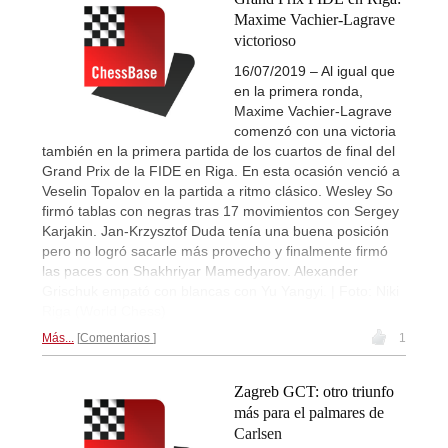
Maxime Vachier-Lagrave
victorioso
16/07/2019 – Al igual que
en la primera ronda,
Maxime Vachier-Lagrave
comenzó con una victoria
también en la primera partida de los cuartos de final del
Grand Prix de la FIDE en Riga. En esta ocasión venció a
Veselin Topalov en la partida a ritmo clásico. Wesley So
firmó tablas con negras tras 17 movimientos con Sergey
Karjakin. Jan-Krzysztof Duda tenía una buena posición
pero no logró sacarle más provecho y finalmente firmó
las paces con Shakhriyar Mamedyarov. Alexander
Grischuk empató con blancas con Yu Yangyi. | Foto: Niki
Riga (World Chess)
Más...
Comentarios
1
Zagreb GCT: otro triunfo
más para el palmares de
Carlsen