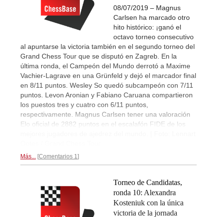
08/07/2019 – Magnus
Carlsen ha marcado otro
hito histórico: ¡ganó el
octavo torneo consecutivo
al apuntarse la victoria también en el segundo torneo del
Grand Chess Tour que se disputó en Zagreb. En la
última ronda, el Campeón del Mundo derrotó a Maxime
Vachier-Lagrave en una Grünfeld y dejó el marcador final
en 8/11 puntos. Wesley So quedó subcampeón con 7/11
puntos. Levon Aronian y Fabiano Caruana compartieron
los puestos tres y cuatro con 6/11 puntos,
respectivamente. Magnus Carlsen tener una valoración
Elo oficial de 2882 puntos en el escalafón FIDE de los
mejores jugadores de ajedrez del mundo. | Foto: Lennart
Ootes / Grand Chess Tour
Más...
Comentarios 1
Torneo de Candidatas,
ronda 10: Alexandra
Kosteniuk con la única
victoria de la jornada