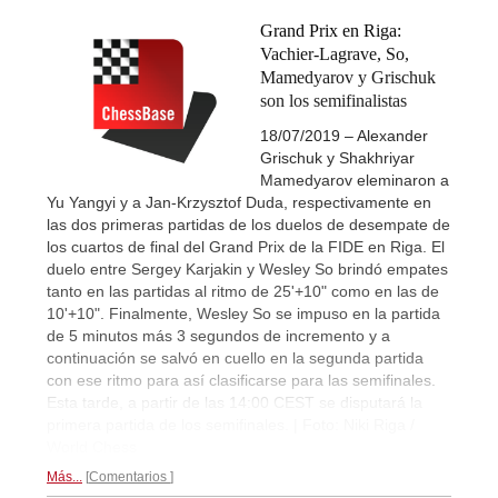
Grand Prix en Riga:
Vachier-Lagrave, So,
Mamedyarov y Grischuk
son los semifinalistas
18/07/2019 – Alexander
Grischuk y Shakhriyar
Mamedyarov eleminaron a
Yu Yangyi y a Jan-Krzysztof Duda, respectivamente en
las dos primeras partidas de los duelos de desempate de
los cuartos de final del Grand Prix de la FIDE en Riga. El
duelo entre Sergey Karjakin y Wesley So brindó empates
tanto en las partidas al ritmo de 25'+10" como en las de
10'+10". Finalmente, Wesley So se impuso en la partida
de 5 minutos más 3 segundos de incremento y a
continuación se salvó en cuello en la segunda partida
con ese ritmo para así clasificarse para las semifinales.
Esta tarde, a partir de las 14:00 CEST se disputará la
primera partida de los semifinales. | Foto: Niki Riga /
World Chess
Más...
Comentarios