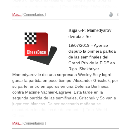
Vachier-Lagrave necesitará una victoria para llevar el
match a los desempates. | Foto: Niki Riga / World Chess
Más...
Comentarios
3
Riga GP: Mamedyarov
derrota a So
19/07/2019 – Ayer se
disputó la primera partida
de las semifinales del
Grand Prix de la FIDE en
Riga. Shakhriyar
Mamedyarov le dio una sorpresa a Wesley So y logró
ganar la partida en poco tiempo. Alexander Grischuk, por
su parte, entró en apuros en una Defensa Berlinesa
contra Maxime Vachier-Lagrave. Esta tarde en la
segunda partida de las semifinales, Grischuk y So van a
jugar con blancas. De ser necesario mañana se
disputarían los duelos de desempate. | Foto: World
Chess
Más...
Comentarios