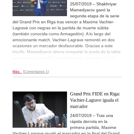
25/07/2019 – Shakhriyar
Mamedyarov ganó la
segunda etapa de la serie
del Grand Prix en Riga tras vencer a Maxime Vachier-
Lagrave con negras en la partida de muerte súbita
(también conocida como Armagedón). A lo largo del
emocionante match, Vachier-Lagrave remontó en dos
ocasiones un marcador desfavorable. Gracias a este
triunfo, Mamedyarov ahora comparte la punta de la tabla
general del Grand Prix con Alexander Grischuk. | Foto:
World Chess
Más...
Comentarios 1
Grand Prix FIDE en Riga:
Vachier-Lagrave iguala el
marcador
24/07/2019 – Tras una
rápida derrota en la
primera partida, Maxime
Vachier-Lagrave igualó el marcador en la final del Grand