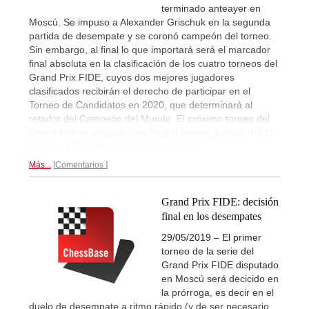
terminado anteayer en
Moscú. Se impuso a Alexander Grischuk en la segunda
partida de desempate y se coronó campeón del torneo.
Sin embargo, al final lo que importará será el marcador
final absoluta en la clasificación de los cuatro torneos del
Grand Prix FIDE, cuyos dos mejores jugadores
clasificados recibirán el derecho de participar en el
Torneo de Candidatos en 2020, que determinará al
retador del Campeón del Mundo. El próximo torneo del
Grand Prix se disputará en Riga (Letonia) a partir del 11
de julio. | Foto: Niki Riga / World Chess
Más...
Comentarios
Grand Prix FIDE: decisión
final en los desempates
29/05/2019 – El primer
torneo de la serie del
Grand Prix FIDE disputado
en Moscú será decicido en
la prórroga, es decir en el
duelo de desempate a ritmo rápido (y de ser necesario