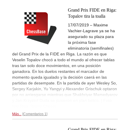
Grand Prix FIDE en Riga:
Topalov tira la toalla
17/07/2019 – Maxime
Vachier-Lagrave ya se ha
asegurado su plaza para
la próxima fase
eliminatoria (semifinales)
del Grand Prix de la FIDE en Riga. La razón es que
Veselin Topalov chocó a todo el mundo al ofrecer tablas
tras tan solo doce movimientos, en una posición
ganadora. En los duelos restantes el marcador de
momento queda igualado y la decisión caerá en las
partidas de desempate. En la partida de ayer Wesley So,
Sergey Karjakin, Yu Yangyi y Alexander Grischuk optaron
por no arriesgarse mientras que Shakhriyar Mamedyarov
y Jan-Krzyztof Duda se pusieron en plan bélico. | Foto:
Niki Riga (World Chess)
Más...
Comentarios 1
Grand Prix FIDE en Riga: