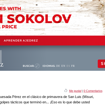
APRENDER AJEDREZ
ez
S
BUSCAR:
IDIOMAS:
DE
EN
ES
FR
Me gusta!
|
0 Comentarios
esada Pérez en el clásico de primavera de San Luis (Misuri,
olpes tácticos que terminó en... ¡Eso es lo que debe usted