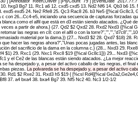
30"] [Annotator "Reeh,Oliver"] [PlyCount "79"] [EventDate "2017.??.??
 10. hxg3 Bg7 11. Rc1 a6 12. cxd5 cxd5 13. Nd2 Nf6 14. Qb3 b6 15
3. exd5 exd5 24. Ne2 Rfe8 25. Qc3 Rac8 26. b3 Ne5 {[%cal Gc8c3, Ge
 c con 26...Cc4-e5, iniciando una secuencia de capturas forzadas qu
 blanca como el alfil que está en d3 están siendo atacados. ¿Qué deben
de veces a partir de ahora.} (27. Qd2 $2 Qxd2 28. Rxd2 Nxd3 {[%cal
tomar las negras en c8: con el alfil o con la torre?","","","d7c8","",1
emasiado material por la dama.}) (27... Nxd3 $2 28. Qxd7 $18) 28. R
en que hacer las negras ahora?","Unas pocas jugadas antes, las blanc
ución del sacrificio de la dama en la columna c.} (28... Nxd3 29. Rx
. f4 $1) 29. Rxc1 (29. Nxc1 Rxc8 $19 {[%cal Gc8c1]}) 29... Nxd3 {[%
c1 y el Ce2 de las blancas están siendo atacados. ¿La mejor reacción 
 ha despejado y, a pesar del activo caballo de las negras, el final 
mbas piezas.
La polvareda se ha despejado y, a pesar del activo caba
} (30. Rd1 $2 Rxe2 31. Rxd3 h5 $19 { [%csl Rd4][%cal Ge2a2,Ge2e4,G
Bf8 37. a4 bxa4 38. bxa4 Bg7 39. Nf5 Nc2 40. Nc3 1/2-1/2