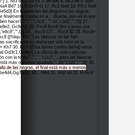
"] 1. Nf3 d5 2. c4 c6 3. d4 Nf6 4. Nc3 e6 5. Bg5
. Na4 Bd7 16. O-O O-O 17. Rc2 Ne8 18. Rfc1 Nd6
5d3] En la posición del diagrama las negras
e finalmente conducen a... ¡Bueno, eso es lo que
 hacer?","","","c3c8", "",10,"c3d2","",0]} 27.
 Ge8e2, Gc8c1]} 29. Rxc8 Bxc8 {les cuesta una
0,"e8c8","",0]} 27... Bxc8 (27... Rxc8 $2 28. Rxc8+
xc8 {[%tqu "En","Las blancas se las han
as sacrificaron su dama por una torre en la
e8+ Kh7 30. Rc7 {(Dos torres contra dama) sería
cal Gd3c1,Ge8e2] La última de seis capturas
con la torre?","","","c1c2","...pero las blancas
está más o menos igualado.", 10,"c1d1","",0]} 30.
llo de las negras,
el final está más o menos
e4d4,Gg7d4]}) 30... Nb4 31. Rd2 h5 32. f4 Rc8