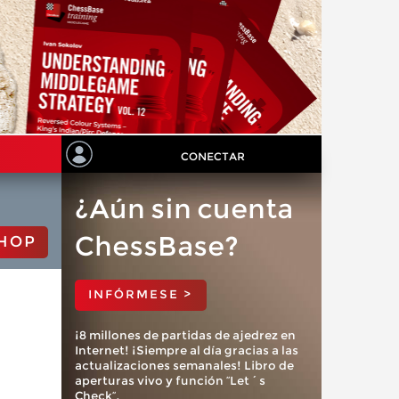
CONECTAR
¿Aún sin cuenta
ChessBase?
HOP
INFÓRMESE >
¡8 millones de partidas de ajedrez en
Internet! ¡Siempre al día gracias a las
actualizaciones semanales! Libro de
aperturas vivo y función “Let´s
Check”.