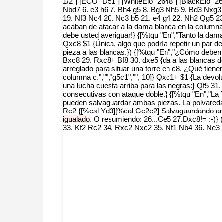
1/2"] [ECO "D51"] [WhiteElo "2648"] [BlackElo "26
Nbd7 6. e3 h6 7. Bh4 g5 8. Bg3 Nh5 9. Bd3 Nxg3
19. Nf3 Nc4 20. Nc3 b5 21. e4 g4 22. Nh2 Qg5 2
acaban de atacar a la dama blanca en la columna
debe usted averiguar!} {[%tqu "En","Tanto la dama
Qxc8 $1 {Única, algo que podría repetir un par 
pieza a las blancas.}) {[%tqu "En","¿Cómo deben re
Bxc8 29. Rxc8+ Bf8 30. dxe5 {da a las blancas d
arreglado para situar una torre en c8. ¿Qué tien
columna c.","","g5c1","", 10]} Qxc1+ $1 {La devol
una lucha cuesta arriba para las negras:} Qf5 31
consecutivas con ataque doble.} {[%tqu "En","La T
pueden salvaguardar ambas piezas. La polvareda se
Rc2 {[%csl Yd3][%cal Gc2e2] Salvaguardando a
igualado
. O resumiendo: 26...Ce5 27.Dxc8!= :-)
33. Kf2 Rc2 34. Rxc2 Nxc2 35. Nf1 Nb4 36. Ne3 