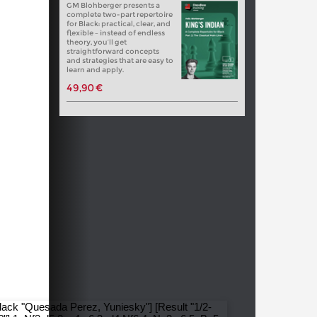
GM Blohberger presents a
complete two-part repertoire
for Black: practical, clear, and
flexible – instead of endless
theory, you’ll get
straightforward concepts
and strategies that are easy to
learn and apply.
49,90 €
Black "Quesada Perez, Yuniesky"] [Result "1/2-