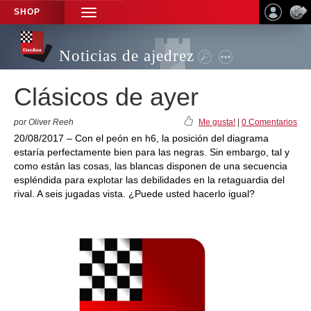
SHOP
TOGGLE
NAVIGATION
Noticias de ajedrez
Clásicos de ayer
por Oliver Reeh
Me gusta!
|
0 Comentarios
20/08/2017 – Con el peón en h6, la posición del diagrama
estaría perfectamente bien para las negras. Sin embargo, tal y
como están las cosas, las blancas disponen de una secuencia
espléndida para explotar las debilidades en la retaguardia del
rival. A seis jugadas vista. ¿Puede usted hacerlo igual?