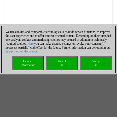
We use cookies and comparable technologies to provide certain functions, to improve
the user experience and to offer interest-oriented content. Depending on their intended
use, analysis cookies and marketing cookies may be used in addition to technically
required cookies.
Here
you can make detailed settings or revoke your consent (if
necessary partially) with effect for the future. Further information can be found in our
data protection declaration
.
Detailed
Reject
Accept
information
all
all