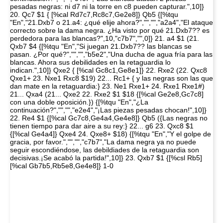
pesadas negras: ni d7 ni la torre en c8 pueden capturar.",10]}
20. Qc7 $1 { [%cal Rd7c7,Rc8c7,Ge2e8]} Qb5 {[%tqu
"En","21.Dxb7 o 21.a4: ¿qué elije ahora?","","","a2a4","El ataque
correcto sobre la dama negra. ¿Ha visto por qué 21.Dxb7?? es
perdedora para las blancas?",10,"c7b7","",0]} 21. a4 $1 (21.
Qxb7 $4 {[%tqu "En","Si juegan 21.Dxb7?? las blancas se
pasan. ¿Por qué?","","","b5e2","Una ducha de agua fría para las
blancas. Ahora sus debilidades en la retaguardia lo
indican.",10]} Qxe2 { [%cal Gc8c1,Ge8e1]} 22. Rxe2 (22. Qxc8
Qxe1+ 23. Nxe1 Rxc8 $19) 22... Rc1+ { y las negras son las que
dan mate en la retaguardia:} 23. Ne1 Rxe1+ 24. Rxe1 Rxe1#)
21... Qxa4 (21... Qxe2 22. Rxe2 $1 $18 {[%cal Ge2e8,Gc7c8]
con una doble oposición.}) {[%tqu "En","¿La
continuación?","","","e2e4","¡Las piezas pesadas chocan!",10]}
22. Re4 $1 {[%cal Gc7c8,Ge4a4,Ge4e8]} Qb5 ({Las negras no
tienen tiempo para dar aire a su rey:} 22... g6 23. Qxc8 $1
{[%cal Ge4a4]} Qxe4 24. Qxe8+ $18) {[%tqu "En","Y el golpe de
gracia, por favor.","","","c7b7","La dama negra ya no puede
seguir escondiéndose, las debildiades de la retaguardia son
decisivas.¡Se acabó la partida!",10]} 23. Qxb7 $1 {[%csl Rb5]
[%cal Gb7b5,Rb5e8,Ge4e8]} 1-0