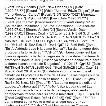
[Event "New Orleans"] [Site "New Orleans,LA"] [Date
"1920.??.??"] [Round "?"] [White "Adams, Edwin Ziegler"] [Black
"Torre Repetto, Carlos"] [Result "1-0"] [ECO "C62"] [Annotator
"Reeh,Oliver"] [PlyCount "45"] [EventDate "1920.??.??"]
[EventType "game"] [EventRounds "2"] [EventCountry "USA"]
[SourceTitle "MainBase"] [Source "ChessBase"] [SourceDate
"1999.07.01"] [SourceVersion "2"] [SourceVersionDate
"1999.07.01"] [SourceQuality "1"] 1. e4 e5 2. Nf3 d6 3. d4 exd4
4. Qxd4 Nc6 5. Bb5 Bd7 6. Bxc6 Bxc6 7. Nc3 Nf6 8. O-O Be7 9.
Nd5 Bxd5 10. exd5 O-O 11. Bg5 c6 12. c4 cxd5 13. cxd5 Re8
14. Rfe1 a5 15. Re2 Rc8 16. Rae1 Qd7 17. Bxf6 Bxf6 {[%tqu
"En","¿A dónde debe ir la dama blanca?","La dama negra debe
proteger a la torre de e8.","","d4g4","¡Un buen comienzo! Las
blancas apuntan a la dama negra en d7, que debe mantener la
protección sobre la Te8. ¿Puede ya adivinar a donde irá a parar
la dama blanca dentro de 5 jugadas? :-)",10]} 18. Qg4 $1 {[%csl
Rd7][%cal Gg4d7,Ge2e8]} Qb5 {[%cal Gb5e2]} ( 18... Qxg4 19.
Rxe8+ Rxe8 20. Rxe8#) ({Un detalle importante es que el
caballo de f3 protege a la torre de e1 así que las negras nunca
se sacuden la presión en la columna e:} 18... Rxe2 19. Qxd7
Rxe1+ 20. Nxe1 $1) {[%tqu "En","La dama negra a eludido el
ataque. ¿Y ahora qué?","","","g4c4","¡La jugada clave! Las
blancas siguen a la caza de la dama negra, obteniendo
perspectivas frescas para su propia majestad.",10]} 19. Qc4 $1
{[%csl Ge8][%cal Rc8c4,Rb5c4,Ge2e8]} Qd7 {[%tqu "En","La
dama negra se ha vuelto a retirar a lugar seguro. ¿La
continuación?","","","c4c7","Las blancas atacan 2 piezas