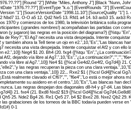
976.??.??"] [Round "2"] [White "Miles, Anthony J"] [Black "Nunn, Joh
EventDate "1976.??.??"] [EventType "k.o."] [EventRounds "3"] [EventCo
ersion "1"] [SourceVersionDate "1998.11.10"] [SourceQuality "1"] 1.
Bf2 Nbd7 11. O-O a5 12. Qd2 Ne5 13. Rfd1 a4 14. b3 axb3 15. axb3 R
s 1970 y comienzos de los 1980, la televisión británica solía progr
 participantes (¡grandes nombres!) acompañaban las partidas con come
on (y jugaron) las negras en la posición del diagrama?} {[%tqu "En",
a de Rey?","El Ag7 necesita una vista despejada. Intente conquistar el
Af2 y también ahora la Te8 tiene un ojo en e2.",10,"Es","Las blancas 
7 necesita una vista despejada. Intente conquistar el Af2 y con ello la
en e2.",10]} Neg4 $1 20. Bh4 (20. fxg4 {[%tqu "En","¿La continuación?
al Af2, dejando vía libre al Ag7.",10,"Es","¿La continuación?","","","f6
ejando vía libre al Ag7.",10]} Ne4 $1 {[%cal Ge4d2,Ge4f2, Gg7d4]} 21.
","e8e2","y las negras recuperan la pieza con una clara ventaja.",10,"E
pieza con una clara ventaja.",10]} 22... Rxe2 $1 { [%csl Gd4][%cal Gg7
,"¿Está realmente clavado el Cf6?","", "f6e4","Lo está o mejor ahora
mpletamente su asidero en el centro.",10,"Es","Las blancas han declin
ue nunca. Las negras despejan dos diagonales d8-h4 y g7-d4. Las bla
 Gg7d4]} 21. fxe4 (21. Bxd8 Nxd2 $19 {[%csl Gd4][%cal Gg7d4,Ge8d8]
Qh5 25. Nde2 Bg4 26. Re1 Qe5 27. b4 $2 Bxe2 28. Nxe2 Qb2 29. K
as grabaciones de los torneos de la BBC todavía pueden verse en Y
Rd1#) 0-1