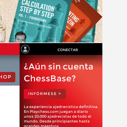
CONECTAR
¿Aún sin cuenta
ChessBase?
HOP
INFÓRMESE >
La experiencia ajedrecística definitiva.
En Playchess.com juegan a diario
unos 20.000 ajedrecistas de todo el
mundo. Desde principiantes hasta
grandes maestros.