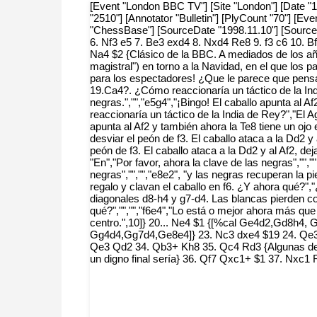
[Event "London BBC TV"] [Site "London"] [Date "1
"2510"] [Annotator "Bulletin"] [PlyCount "70"] [
"ChessBase"] [SourceDate "1998.11.10"] [SourceV
6. Nf3 e5 7. Be3 exd4 8. Nxd4 Re8 9. f3 c6 10. 
Na4 $2 {Clásico de la BBC. A mediados de los año
magistral") en torno a la Navidad, en el que los
para los espectadores! ¿Que le parece que pensar
19.Ca4?. ¿Cómo reaccionaría un táctico de la Indi
negras.","","e5g4","¡Bingo! El caballo apunta al 
reaccionaría un táctico de la India de Rey?","El Ag
apunta al Af2 y también ahora la Te8 tiene un ojo 
desviar el peón de f3. El caballo ataca a la Dd2 y 
peón de f3. El caballo ataca a la Dd2 y al Af2, d
"En","Por favor, ahora la clave de las negras","","
negras","","","e8e2", "y las negras recuperan la 
regalo y clavan el caballo en f6. ¿Y ahora qué?"
diagonales d8-h4 y g7-d4. Las blancas pierden co
qué?","","","f6e4","Lo está o mejor ahora más q
centro.",10]} 20... Ne4 $1 {[%cal Ge4d2,Gd8h4,
Gg4d4,Gg7d4,Ge8e4]} 23. Nc3 dxe4 $19 24. Qe3 
Qe3 Qd2 34. Qb3+ Kh8 35. Qc4 Rd3 {Algunas de l
un digno final sería} 36. Qf7 Qxc1+ $1 37. Nxc1 