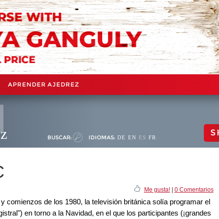
APRENDER AJEDREZ
ez
S
BUSCAR:
IDIOMAS:
DE
EN
ES
FR
C
Me gusta!
|
0 Comentarios
 comienzos de los 1980, la televisión británica solía programar el
tral") en torno a la Navidad, en el que los participantes (¡grandes