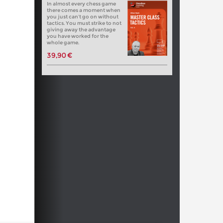
In almost every chess game
there comes a moment when
you just can’t go on without
tactics. You must strike to not
giving away the advantage
you have worked for the
whole game.
39,90 €