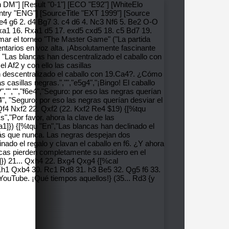
n DM"] [Result "0-1"] [ECO "E92"] [WhiteElo
untry "ENG"] [SourceTitle "EXT 1999"] [Source
 e4 g6 2. d4 Bg7 3. c4 d6 4. Nc3 Nf6 5. Be2 O-O
xa1 16. Rxa1 d5 17. exd5 cxd5 18. c5 Bd7 19.
amar el torneo "The Master Game" ("La partida
ntarios en voz alta. ¡Absolutamente fascinante
 "Las blancas han descentralizado el caballo con
 Af2 y con ello las casillas
han descentralizado el caballo con 19.Ca4?. ¿Cómo
s casillas negras.","","e5g4","¡Bingo! El caballo
","","","f6e4","Seguro: por eso las negras querían
e4", "Seguro: por eso las negras querían desviar el
 Qf4 Nxf2 22. Qxf2 (22. Kxf2 Re4 $19) {[%tqu
s","Por favor, ahora la clave de las
a1]}) {[%tqu "En","Las blancas han declinado el
 más que nunca. Las negras despejan dos
ado el regalo y clavan el caballo en f6. ¿Y ahora
ncas pierden completamente su asidero en el
}) 21... Qxh4 22. Bxg4 Qxg4 {[%cal
h1 Qxb4 30. Rc1 Rd8 31. h3 Be5 32. Qg5 f6 33.
ouTube. ¡Qué tiempos aquellos!} (35... Rd3 {y