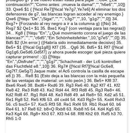
continuación?","Como antes: ¡mueva la dama!","","h6e6","",10]}
33. Qxe6 $1 { [%csl Re7][%cal Ye7g7,Ye7e6] Al eliminar los dos
defensores de g7, las blancas logran acceder al rey enemigo.}
Qxe6 {[%tqu "De","¡Siga!","","","c3g7","",10, "g1g7","",0]} 34.
Bxg7+ {Forzando al rey negro a ir a la columna g} ({No} 34.
Rxg7 $2 Qe1+ $1 35. Bxe1 Kxg7 {con ventaja para las negras})
34... Kg8 { [%tqu "En","¿Qué movimiento corona el juego de las
blancas?","","","c6d5","Ein Schönheitsfehler.",10,"g7e5","",0]} 35.
Bd5 $2 {Un error.} ({Habría sido inmediatamente decisivo} 35.
Be5+ $1 {[%cal Gg1g8]} Kf7 (35... Qg6 36. Bd5+ $1 Rf7 {[%cal
Gg1g6,Ge5d6,Gd5f7] ¡y ahora puede escoger qué pieza quiere
capturar primero! :-)}) {[%tqu
"En","¡Disfrute!","","","g1g7","Schachmatt - der Lc6 kontrolliert
das Fluchtfeld e8.",10]} 36. Rg7# {[%csl Rf7][%cal Gc6e8,
Gg7f7,Ge5g7] Jaque mate: el Ac6 controla la casilla de escape
e8.}) 35... Re8 $1 {Esto deja a las blancas con la más pequeña
de las ventajas de material: un solo peón.} 36. Be5+ Kf8 37.
Bxe6 Rxe6 38. Bxd6+ Rxd6 39. Rg3 Re6 40. Kg2 Kf7 41. Kf2
Re8 42. Re3 Rd8 43. Ke2 Rd4 44. Rf3 Rd8 45. Rg3 Re8+ 46.
Kd2 Rd8 47. Rg1 Rd4 48. Ke3 Rd8 49. a4 Re8+ 50. Kd2 a5 51.
Re1 Rg8 52. Re5 Kf6 53. d4 cxd4 54. Kd3 Rg3+ 55. Kxd4 Rxh3
56. c5 bxc5+ 57. Kxc5 Rf3 58. Re1 Rxf4 59. Rb1 Rxa4 60. b6
Re4 61. b7 Re8 62. b8=Q Rxb8 63. Rxb8 h5 64. Kd4 Kg5 65.
Ke3 Kg4 66. Rg8+ Kh3 67. Kf3 h4 68. Rf8 Kh2 69. Rxf5 h3 70.
Rh5 1-0