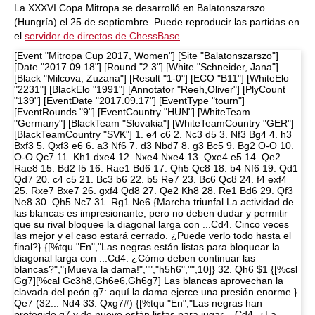
La XXXVI Copa Mitropa se desarrolló en Balatonszarszo
(Hungría) el 25 de septiembre. Puede reproducir las partidas en
el
servidor de directos de ChessBase
.
[Event "Mitropa Cup 2017, Women"] [Site "Balatonszarszo"]
[Date "2017.09.18"] [Round "2.3"] [White "Schneider, Jana"]
[Black "Milcova, Zuzana"] [Result "1-0"] [ECO "B11"] [WhiteElo
"2231"] [BlackElo "1991"] [Annotator "Reeh,Oliver"] [PlyCount
"139"] [EventDate "2017.09.17"] [EventType "tourn"]
[EventRounds "9"] [EventCountry "HUN"] [WhiteTeam
"Germany"] [BlackTeam "Slovakia"] [WhiteTeamCountry "GER"]
[BlackTeamCountry "SVK"] 1. e4 c6 2. Nc3 d5 3. Nf3 Bg4 4. h3
Bxf3 5. Qxf3 e6 6. a3 Nf6 7. d3 Nbd7 8. g3 Bc5 9. Bg2 O-O 10.
O-O Qc7 11. Kh1 dxe4 12. Nxe4 Nxe4 13. Qxe4 e5 14. Qe2
Rae8 15. Bd2 f5 16. Rae1 Bd6 17. Qh5 Qc8 18. b4 Nf6 19. Qd1
Qd7 20. c4 c5 21. Bc3 b6 22. b5 Re7 23. Bc6 Qc8 24. f4 exf4
25. Rxe7 Bxe7 26. gxf4 Qd8 27. Qe2 Kh8 28. Re1 Bd6 29. Qf3
Ne8 30. Qh5 Nc7 31. Rg1 Ne6 {Marcha triunfal La actividad de
las blancas es impresionante, pero no deben dudar y permitir
que su rival bloquee la diagonal larga con ...Cd4. Cinco veces
las mejor y el caso estará cerrado. ¿Puede verlo todo hasta el
final?} {[%tqu "En","Las negras están listas para bloquear la
diagonal larga con ...Cd4. ¿Cómo deben continuar las
blancas?","¡Mueva la dama!","","h5h6","",10]} 32. Qh6 $1 {[%csl
Gg7][%cal Gc3h8,Gh6e6,Gh6g7] Las blancas aprovechan la
clavada del peón g7: aquí la dama ejerce una presión enorme.}
Qe7 (32... Nd4 33. Qxg7#) {[%tqu "En","Las negras han
protegido g7 y de nuevo están listas para jugar ...Cd4. ¿La