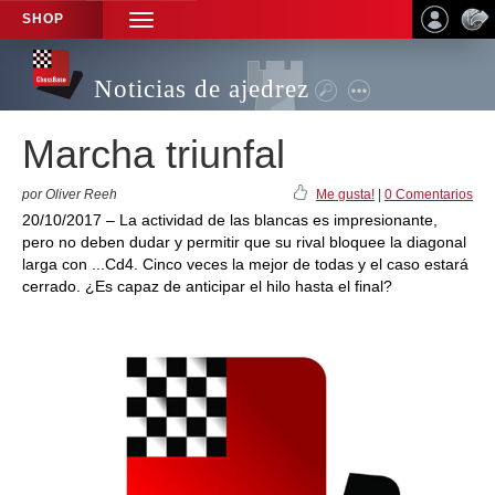
SHOP
TOGGLE
NAVIGATION
Noticias de ajedrez
Marcha triunfal
por Oliver Reeh
Me gusta!
|
0 Comentarios
20/10/2017 – La actividad de las blancas es impresionante,
pero no deben dudar y permitir que su rival bloquee la diagonal
larga con ...Cd4. Cinco veces la mejor de todas y el caso estará
cerrado. ¿Es capaz de anticipar el hilo hasta el final?