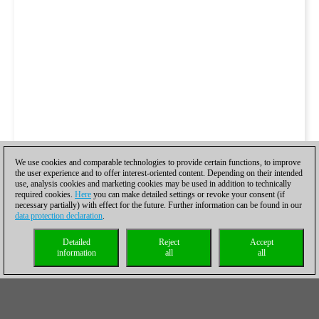
We use cookies and comparable technologies to provide certain functions, to improve
the user experience and to offer interest-oriented content. Depending on their intended
use, analysis cookies and marketing cookies may be used in addition to technically
required cookies.
Here
you can make detailed settings or revoke your consent (if
necessary partially) with effect for the future. Further information can be found in our
data protection declaration
.
Detailed
Reject
Accept
information
all
all