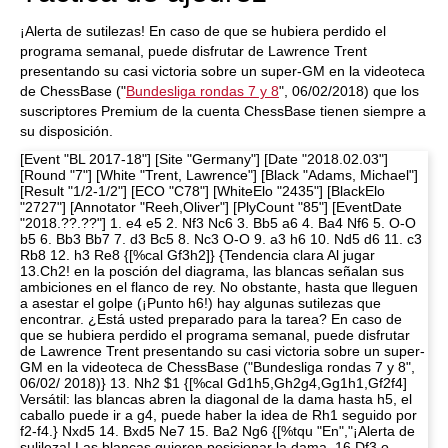
¡Alerta de sutilezas! En caso de que se hubiera perdido el
programa semanal, puede disfrutar de Lawrence Trent
presentando su casi victoria sobre un super-GM en la videoteca
de ChessBase ("
Bundesliga rondas 7 y 8
", 06/02/2018) que los
suscriptores Premium de la cuenta ChessBase tienen siempre a
su disposición.
[Event "BL 2017-18"] [Site "Germany"] [Date "2018.02.03"]
[Round "7"] [White "Trent, Lawrence"] [Black "Adams, Michael"]
[Result "1/2-1/2"] [ECO "C78"] [WhiteElo "2435"] [BlackElo
"2727"] [Annotator "Reeh,Oliver"] [PlyCount "85"] [EventDate
"2018.??.??"] 1. e4 e5 2. Nf3 Nc6 3. Bb5 a6 4. Ba4 Nf6 5. O-O
b5 6. Bb3 Bb7 7. d3 Bc5 8. Nc3 O-O 9. a3 h6 10. Nd5 d6 11. c3
Rb8 12. h3 Re8 {[%cal Gf3h2]} {Tendencia clara Al jugar
13.Ch2! en la posción del diagrama, las blancas señalan sus
ambiciones en el flanco de rey. No obstante, hasta que lleguen
a asestar el golpe (¡Punto h6!) hay algunas sutilezas que
encontrar. ¿Está usted preparado para la tarea? En caso de
que se hubiera perdido el programa semanal, puede disfrutar
de Lawrence Trent presentando su casi victoria sobre un super-
GM en la videoteca de ChessBase ("Bundesliga rondas 7 y 8",
06/02/ 2018)} 13. Nh2 $1 {[%cal Gd1h5,Gh2g4,Gg1h1,Gf2f4]
Versátil: las blancas abren la diagonal de la dama hasta h5, el
caballo puede ir a g4, puede haber la idea de Rh1 seguido por
f2-f4.} Nxd5 14. Bxd5 Ne7 15. Ba2 Ng6 {[%tqu "En","¡Alerta de
sulileza! Las blancas quieren posicionar la dama. 16.Df3 o