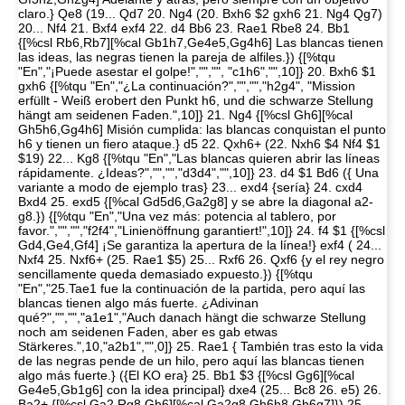
claro.} Qe8 (19... Qd7 20. Ng4 (20. Bxh6 $2 gxh6 21. Ng4 Qg7)
20... Nf4 21. Bxf4 exf4 22. d4 Bb6 23. Rae1 Rbe8 24. Bb1
{[%csl Rb6,Rb7][%cal Gb1h7,Ge4e5,Gg4h6] Las blancas tienen
las ideas, las negras tienen la pareja de alfiles.}) {[%tqu
"En","¡Puede asestar el golpe!","","", "c1h6","",10]} 20. Bxh6 $1
gxh6 {[%tqu "En","¿La continuación?","","","h2g4", "Mission
erfüllt - Weiß erobert den Punkt h6, und die schwarze Stellung
hängt am seidenen Faden.",10]} 21. Ng4 {[%csl Gh6][%cal
Gh5h6,Gg4h6] Misión cumplida: las blancas conquistan el punto
h6 y tienen un fiero ataque.} d5 22. Qxh6+ (22. Nxh6 $4 Nf4 $1
$19) 22... Kg8 {[%tqu "En","Las blancas quieren abrir las líneas
rápidamente. ¿Ideas?","","","d3d4","",10]} 23. d4 $1 Bd6 ({ Una
variante a modo de ejemplo tras} 23... exd4 {sería} 24. cxd4
Bxd4 25. exd5 {[%cal Gd5d6,Ga2g8] y se abre la diagonal a2-
g8.}) {[%tqu "En","Una vez más: potencia al tablero, por
favor.","","","f2f4","Linienöffnung garantiert!",10]} 24. f4 $1 {[%csl
Gd4,Ge4,Gf4] ¡Se garantiza la apertura de la línea!} exf4 ( 24...
Nxf4 25. Nxf6+ (25. Rae1 $5) 25... Rxf6 26. Qxf6 {y el rey negro
sencillamente queda demasiado expuesto.}) {[%tqu
"En","25.Tae1 fue la continuación de la partida, pero aquí las
blancas tienen algo más fuerte. ¿Adivinan
qué?","","","a1e1","Auch danach hängt die schwarze Stellung
noch am seidenen Faden, aber es gab etwas
Stärkeres.",10,"a2b1","",0]} 25. Rae1 { También tras esto la vida
de las negras pende de un hilo, pero aquí las blancas tienen
algo más fuerte.} ({El KO era} 25. Bb1 $3 {[%csl Gg6][%cal
Ge4e5,Gb1g6] con la idea principal} dxe4 (25... Bc8 26. e5) 26.
Ba2+ {[%csl Ga2,Rg8,Gh6][%cal Ga2g8,Gh6h8,Gh6g7]}) 25...