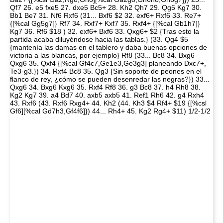
Qf7 26. e5 fxe5 27. dxe5 Bc5+ 28. Kh2 Qh7 29. Qg5 Kg7 30.
Bb1 Be7 31. Nf6 Rxf6 (31... Bxf6 $2 32. exf6+ Rxf6 33. Re7+
{[%cal Gg5g7]} Rf7 34. Rxf7+ Kxf7 35. Rxf4+ {[%cal Gb1h7]}
Kg7 36. Rf6 $18 ) 32. exf6+ Bxf6 33. Qxg6+ $2 {Tras esto la
partida acaba diluyéndose hacia las tablas.} (33. Qg4 $5
{mantenía las damas en el tablero y daba buenas opciones de
victoria a las blancas, por ejemplo} Rf8 (33... Bc8 34. Bxg6
Qxg6 35. Qxf4 {[%cal Gf4c7,Ge1e3,Ge3g3] planeando Dxc7+,
Te3-g3.}) 34. Rxf4 Bc8 35. Qg3 {Sin soporte de peones en el
flanco de rey, ¿cómo se pueden desenredar las negras?}) 33...
Qxg6 34. Bxg6 Kxg6 35. Rxf4 Rf8 36. g3 Bc8 37. h4 Rh8 38.
Kg2 Kg7 39. a4 Bd7 40. axb5 axb5 41. Ref1 Rh6 42. g4 Rxh4
43. Rxf6 (43. Rxf6 Rxg4+ 44. Kh2 (44. Kh3 $4 Rf4+ $19 {[%csl
Gf6][%cal Gd7h3,Gf4f6]}) 44... Rh4+ 45. Kg2 Rg4+ $11) 1/2-1/2