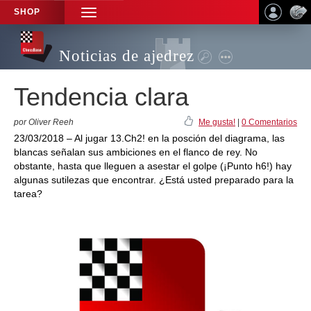
SHOP
TOGGLE
NAVIGATION
Noticias de ajedrez
Tendencia clara
por Oliver Reeh
Me gusta!
|
0 Comentarios
23/03/2018 – Al jugar 13.Ch2! en la posción del diagrama, las
blancas señalan sus ambiciones en el flanco de rey. No
obstante, hasta que lleguen a asestar el golpe (¡Punto h6!) hay
algunas sutilezas que encontrar. ¿Está usted preparado para la
tarea?