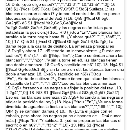
16.Dh5: ¿qué elige usted?","","","d1f3","",10,"d1h5","",0]} 16.
Qf3 $1 {[%csl Gd5][%cal Ga2f7,Gf3f7,Gf3d5] Sutileza 1: las
blancas disparan contra f7 y toman el control de d5: no puede
bloquearse la diagonal del Aa2.} (16. Qh5 {[%cal Gh5g6,
Ga2g8]} d5 $1 {[%csl Ya2,Gd5,Ge8][%cal
Ya2g8,Gc5f8,Gc7c6,Ge8e6] y las negras están listas para
estabilizar la posición.}) 16... Rf8 {[%tqu "En","Las blancas han
atraido a la torre negra hasta f8. ¿Y ahora qué?","","","f3h5","",
10]} 17. Qh5 $1 {[%csl Gf7][%cal Gh5g6,Gc1h6,Ga2g8] La
dama llega a la casilla de destino. La amenaza principal es
18.Dxg6 y ahora 17...d5 tendría un inconveniente. ¿Puede ver
cuál es?} Kh7 (17... d5 {[%tqu "En","¿Como continúan ahora las
blancas?","","","h2g4","y sin la torre en e8, las blancas tienen
una doble amenaza: 18.Cxe5 y sacrificio en h6",10]} 18. Ng4 $1
{[%cal Gg4e5,Gc1h6] y sin la torre en e8, las blancas tienen una
doble amenaza: 18. Cxe5 y sacrificio en h6}) {[%tqu
"En","¡Alerta de sutileza 2! ¿Donde tienen que situar las blancas
el caballo de h2?","","","h2f3","Eso es: las blancas amenazan
19.Cg5+ forzando a las negras a aflojar la posición del rey.",10,
"h2g4","",0]} 18. Nf3 $1 {[%csl Gg6][%cal Gf3g5,Gg5f7,Ga2f7]
Eso es: las blancas amenazan 19.Cg5+ forzando a las negras a
aflojar la posición del rey.} (18. Ng4 {[%tqu "En","¿Ve una forma
divertida de aguarles la fiesta a las blancas?","","","d8h4","",10]}
Qh4 {y se cambian damas.}) 18... f6 {Evita el jaque con el
caballo, pero ahora las negras ya no disponen de ...Dh4 nunca
más.} {[%tqu "En","Y sutileza 3: ¿cómo preparan las blancas el
sacrificio en h6?","","","f3h2","",10]} 19. Nh2 $1 {[%cal
Gf3h2,Gh2g4] Adelante y atrás, pero siempre con un objetivo