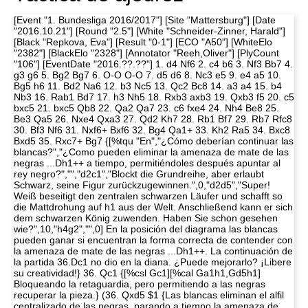
[Event "1. Bundesliga 2016/2017"] [Site "Mattersburg"] [Date
"2016.10.21"] [Round "2.5"] [White "Schneider-Zinner, Harald"]
[Black "Repkova, Eva"] [Result "0-1"] [ECO "A50"] [WhiteElo
"2382"] [BlackElo "2328"] [Annotator "Reeh,Oliver"] [PlyCount
"106"] [EventDate "2016.??.??"] 1. d4 Nf6 2. c4 b6 3. Nf3 Bb7 4.
g3 g6 5. Bg2 Bg7 6. O-O O-O 7. d5 d6 8. Nc3 e5 9. e4 a5 10.
Bg5 h6 11. Bd2 Na6 12. b3 Nc5 13. Qc2 Bc8 14. a3 a4 15. b4
Nb3 16. Rab1 Bd7 17. h3 Nh5 18. Rxb3 axb3 19. Qxb3 f5 20. c5
bxc5 21. bxc5 Qb8 22. Qa2 Qa7 23. c6 fxe4 24. Nh4 Be8 25.
Be3 Qa5 26. Nxe4 Qxa3 27. Qd2 Kh7 28. Rb1 Bf7 29. Rb7 Rfc8
30. Bf3 Nf6 31. Nxf6+ Bxf6 32. Bg4 Qa1+ 33. Kh2 Ra5 34. Bxc8
Bxd5 35. Rxc7+ Bg7 {[%tqu "En","¿Cómo deberían continuar las
blancas?","¿Como pueden eliminar la amenaza de mate de las
negras ...Dh1++ a tiempo, permitiéndoles después apuntar al
rey negro?","","d2c1","Blockt die Grundreihe, aber erlaubt
Schwarz, seine Figur zurückzugewinnen.",0,"d2d5","Super!
Weiß beseitigt den zentralen schwarzen Läufer und schafft so
die Mattdrohung auf h1 aus der Welt. Anschließend kann er sich
dem schwarzen König zuwenden. Haben Sie schon gesehen
wie?",10,"h4g2","",0] En la posición del diagrama las blancas
pueden ganar si encuentran la forma correcta de contender con
la amenaza de mate de las negras ...Dh1++. La continuación de
la partida 36.Dc1 no dio en la diana. ¿Puede mejorarlo? ¡Libere
su creatividad!} 36. Qc1 {[%csl Gc1][%cal Ga1h1,Gd5h1]
Bloqueando la retaguardia, pero permitiendo a las negras
recuperar la pieza.} (36. Qxd5 $1 {Las blancas eliminan el alfil
centralizado de las negras, parando a tiempo la amenaza de