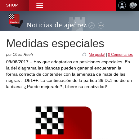
SHOP
TOGGLE
NAVIGATION
Noticias de ajedrez
Medidas especiales
por Oliver Reeh
Me gusta!
|
0 Comentarios
09/06/2017 – Hay que adoptarlas en posiciones especiales. En
la del diagrama las blancas pueden ganar si encuentran la
forma correcta de contender con la amenaza de mate de las
negras ...Dh1++. La continuación de la partida 36.Dc1 no dio en
la diana. ¿Puede mejorarlo? ¡Libere su creatividad!