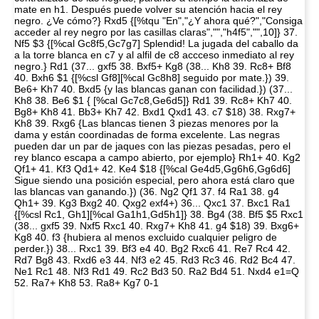
mate en h1. Después puede volver su atención hacia el rey
negro. ¿Ve cómo?} Rxd5 {[%tqu "En","¿Y ahora qué?","Consiga
acceder al rey negro por las casillas claras","","h4f5","",10]} 37.
Nf5 $3 {[%cal Gc8f5,Gc7g7] Splendid! La jugada del caballo da
a la torre blanca en c7 y al alfil de c8 accceso inmediato al rey
negro.} Rd1 (37... gxf5 38. Bxf5+ Kg8 (38... Kh8 39. Rc8+ Bf8
40. Bxh6 $1 {[%csl Gf8][%cal Gc8h8] seguido por mate.}) 39.
Be6+ Kh7 40. Bxd5 {y las blancas ganan con facilidad.}) (37...
Kh8 38. Be6 $1 { [%cal Gc7c8,Ge6d5]} Rd1 39. Rc8+ Kh7 40.
Bg8+ Kh8 41. Bb3+ Kh7 42. Bxd1 Qxd1 43. c7 $18) 38. Rxg7+
Kh8 39. Rxg6 {Las blancas tienen 3 piezas menores por la
dama y están coordinadas de forma excelente. Las negras
pueden dar un par de jaques con las piezas pesadas, pero el
rey blanco escapa a campo abierto, por ejemplo} Rh1+ 40. Kg2
Qf1+ 41. Kf3 Qd1+ 42. Ke4 $18 {[%cal Ge4d5,Gg6h6,Gg6d6]
Sigue siendo una posición especial, pero ahora está claro que
las blancas van ganando.}) (36. Ng2 Qf1 37. f4 Ra1 38. g4
Qh1+ 39. Kg3 Bxg2 40. Qxg2 exf4+) 36... Qxc1 37. Bxc1 Ra1
{[%csl Rc1, Gh1][%cal Ga1h1,Gd5h1]} 38. Bg4 (38. Bf5 $5 Rxc1
(38... gxf5 39. Nxf5 Rxc1 40. Rxg7+ Kh8 41. g4 $18) 39. Bxg6+
Kg8 40. f3 {hubiera al menos excluido cualquier peligro de
perder.}) 38... Rxc1 39. Bf3 e4 40. Bg2 Rxc6 41. Re7 Rc4 42.
Rd7 Bg8 43. Rxd6 e3 44. Nf3 e2 45. Rd3 Rc3 46. Rd2 Bc4 47.
Ne1 Rc1 48. Nf3 Rd1 49. Rc2 Bd3 50. Ra2 Bd4 51. Nxd4 e1=Q
52. Ra7+ Kh8 53. Ra8+ Kg7 0-1