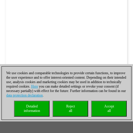
We use cookies and comparable technologies to provide certain functions, to improve
the user experience and to offer interest-oriented content. Depending on their intended
use, analysis cookies and marketing cookies may be used in addition to technically
required cookies.
Here
you can make detailed settings or revoke your consent (if
necessary partially) with effect for the future. Further information can be found in our
data protection declaration
.
Detailed
Reject
Accept
information
all
all