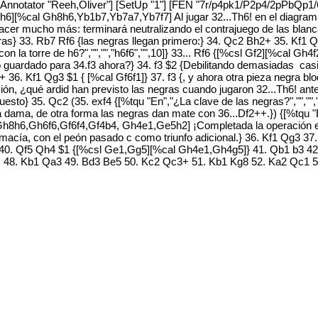
 [Annotator "Reeh,Oliver"] [SetUp "1"] [FEN "7r/p4pk1/P2p4/2pPbQp1
Gh6][%cal Gh8h6,Yb1b7,Yb7a7,Yb7f7] Al jugar 32...Th6! en el diagr
a hacer mucho más: terminará neutralizando el contrajuego de las bla
Tras} 33. Rb7 Rf6 {las negras llegan primero:} 34. Qc2 Bh2+ 35. Kf1
on la torre de h6?","","","h6f6","",10]} 33... Rf6 {[%csl Gf2][%cal Gh
o guardado para 34.f3 ahora?} 34. f3 $2 {Debilitando demasiadas casi
 36. Kf1 Qg3 $1 { [%cal Gf6f1]} 37. f3 {, y ahora otra pieza negra b
, ¿qué ardid han previsto las negras cuando jugaron 32...Th6! antes?"
esto} 35. Qc2 (35. exf4 {[%tqu "En","¿La clave de las negras?","",""
ma, de otra forma las negras dan mate con 36...Df2++.}) {[%tqu "En"
cal Gh8h6,Gh6f6,Gf6f4,Gf4b4, Gh4e1,Ge5h2] ¡Completada la operación 
premacía, con el peón pasado c como triunfo adicional.} 36. Kf1 Qg3 
 40. Qf5 Qh4 $1 {[%csl Ge1,Gg5][%cal Gh4e1,Gh4g5]} 41. Qb1 b3 42.
 48. Kb1 Qa3 49. Bd3 Be5 50. Kc2 Qc3+ 51. Kb1 Kg8 52. Ka2 Qc1 5