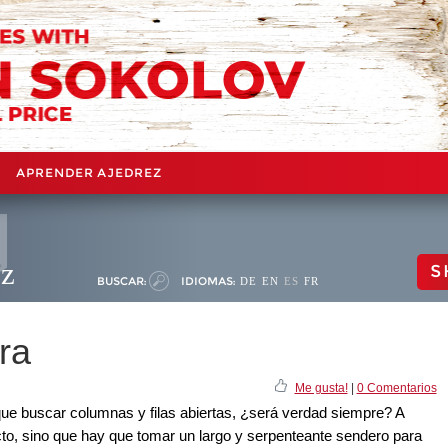
APRENDER AJEDREZ
ez
S
BUSCAR:
IDIOMAS:
DE
EN
ES
FR
ra
Me gusta!
|
0 Comentarios
que buscar columnas y filas abiertas, ¿será verdad siempre? A
cto, sino que hay que tomar un largo y serpenteante sendero para