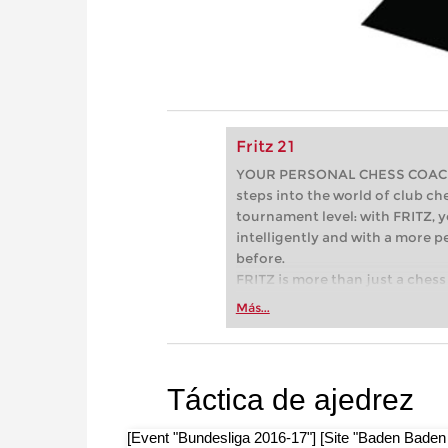
Fritz 21
YOUR PERSONAL CHESS COACH - 
steps into the world of club che
tournament level: with FRITZ, y
intelligently and with a more 
before.
FRITZ is more than just a chess 
Whether you’re taking your firs
Más...
or already playing at a tournam
more efficiently, intelligently
approach than ever before.
Táctica de ajedrez
[Event "Bundesliga 2016-17"] [Site "Baden Baden G