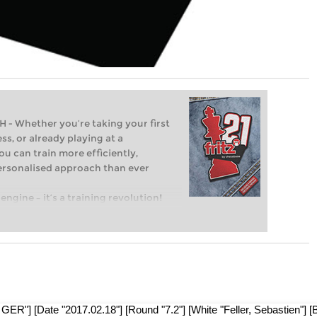
Whether you’re taking your first
ss, or already playing at a
ou can train more efficiently,
personalised approach than ever
engine – it’s a training revolution!
t steps into the world of club chess,
ent level: with FRITZ, you can train
 and with a more personalised
ER"] [Date "2017.02.18"] [Round "7.2"] [White "Feller, Sebastien"] [