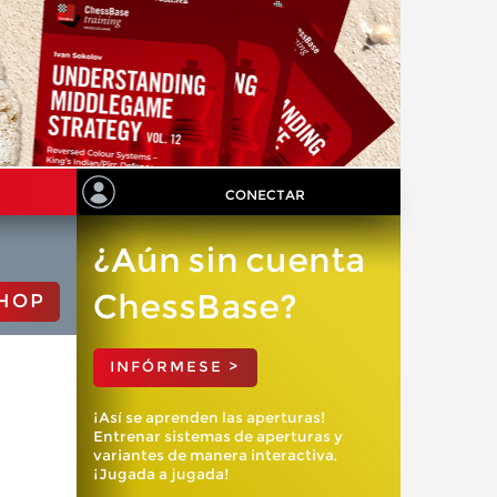
CONECTAR
¿Aún sin cuenta
ChessBase?
HOP
INFÓRMESE >
¡Así se aprenden las aperturas!
Entrenar sistemas de aperturas y
variantes de manera interactiva.
¡Jugada a jugada!