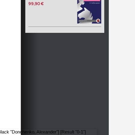
99,90 €
Black "Donchenko, Alexander"] [Result "0-1"]