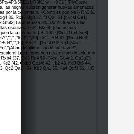
/6Pq/4P3/5PB1/1rR3K1 w - - 0 32"] [PlyCount
ama, las negras quieren generar nuevas amenazas
ncas por la columna b. ¿Cómo es posible?} Rh6 $1
 Qxg4 36. Rxa7 Bg3 37. f3 Qb4 $1 {[%csl Ge1]
4f2,Gf6f2] La amenaza 34...Dxf2+ fuerza a las
llas oscuras...} (34. Bf3 $5 {opone más
loquea la columna b -} Bc3 $1 {[%csl Gb4,Gc3]
,"","","f6f4","",10] } 34... Rf4 $1 {[%csl Re3]
,"e5d4","",10]} Bd4+ { [%csl Gf2,Rg1][%cal
,"¡Ahora la última jugada, por favor!",
escalera! Las negras han neutralizado la columna
37. Rxb4 (37. Qd3 Ra4 $5 {[%cal Ga4a2, Ga2g2]}
 Ke2 (42. Qxb3 Qe1#) 42... b2 43. Kd3 Bf6 44.
3. Qc2 Qa1+ 54. Kb3 Qh1 55. Ka4 Qxf3 56. Kb5