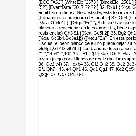
[ECO "A62"] [WhiteElo "2573"] [BlackElo "2581"]
"52"] [EventDate "2017.??.??"] 32. Rxb1 {[%csl 
en el flanco de rey. No obstante, esta torre va 
{Iniciando una maniobra destacable} 33. Qe4 ({ 
[%cal Gb4e1]}) {[%tqu "En","¿A donde hay que ir c
blancas a reaccionar en la columna f. ¿Tiene alg
resistencia:} Qh3 $1 {[%cal Ge5h2]} 35. Bg2 Qh2+
[%cal Gc3b4,Gc3e1]}) {[%tqu "En","En esta posición
Eso es: el peón blanco de e3 no puede dejar su pu
Gd4g1,Gh4f2,Gh4h1] Las blancas deben ceder la da
"","","f4b4","",10]} 35... Rb4 $1 {[%csl Gc5][%
b y su juego por el flanco de rey le da clara su
38. Qe2 c4) 37... cxb4 38. Qf2 Qh2 39. Qc2 Bc3
Bf1 Qh7+ 45. e4 Qh1 46. Qd1 Qg1 47. Kc2 Qc5+
Qxg4 57. Qc7 Qd1 0-1