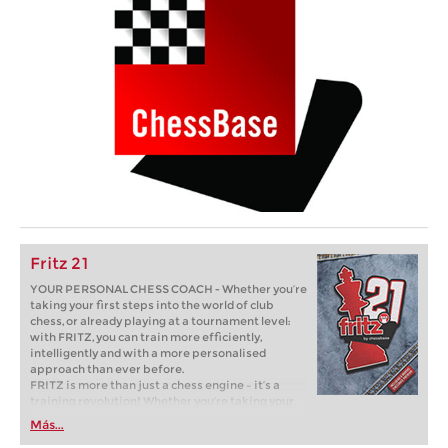
Fritz 21
YOUR PERSONAL CHESS COACH - Whether you’re
taking your first steps into the world of club
chess, or already playing at a tournament level:
with FRITZ, you can train more efficiently,
intelligently and with a more personalised
approach than ever before.
FRITZ is more than just a chess engine – it’s a
training revolution! Whether you’re taking your
first steps into the world of club chess, or already
Más...
playing at a tournament level: with FRITZ, you can