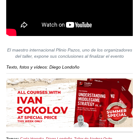
El maestro internacional Plinio Pazos, uno de los organizadores
del taller, expone sus conclusiones al finalizar el evento
Texto, fotos y vídeos: Diego Londoño
Temas:
Carla Heredia
,
Diego Londoño
,
Taller de Ajedrez Quito