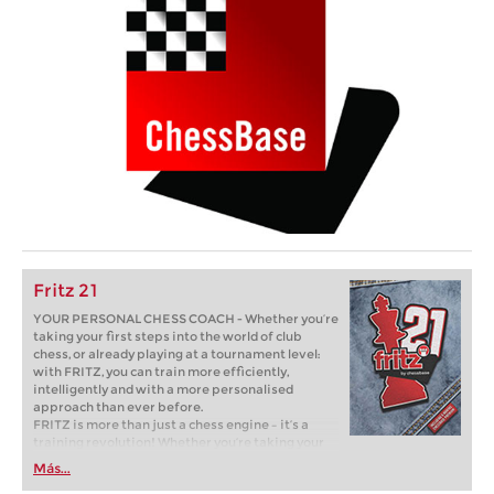
Fritz 21
YOUR PERSONAL CHESS COACH - Whether you’re
taking your first steps into the world of club
chess, or already playing at a tournament level:
with FRITZ, you can train more efficiently,
intelligently and with a more personalised
approach than ever before.
FRITZ is more than just a chess engine – it’s a
training revolution! Whether you’re taking your
first steps into the world of club chess, or already
Más...
playing at a tournament level: with FRITZ, you can