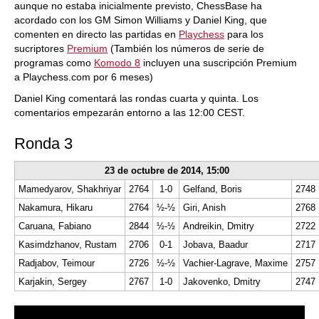
aunque no estaba inicialmente previsto, ChessBase ha
acordado con los GM Simon Williams y Daniel King, que
comenten en directo las partidas en
Playchess
para los
sucriptores
Premium
(También los números de serie de
programas como
Komodo 8
incluyen una suscripción Premium
a Playchess.com por 6 meses)
Daniel King comentará las rondas cuarta y quinta. Los
comentarios empezarán entorno a las
12:00 CEST
.
Ronda 3
23 de octubre de 2014, 15:00
Mamedyarov, Shakhriyar
2764
1-0
Gelfand, Boris
2748
Nakamura, Hikaru
2764
½-½
Giri, Anish
2768
Caruana, Fabiano
2844
½-½
Andreikin, Dmitry
2722
Kasimdzhanov, Rustam
2706
0-1
Jobava, Baadur
2717
Radjabov, Teimour
2726
½-½
Vachier-Lagrave, Maxime
2757
Karjakin, Sergey
2767
1-0
Jakovenko, Dmitry
2747