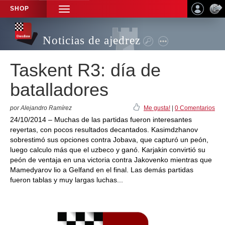
SHOP
TOGGLE
NAVIGATION
Noticias de ajedrez
Taskent R3: día de
batalladores
por Alejandro Ramírez
Me gusta!
|
0 Comentarios
24/10/2014 – Muchas de las partidas fueron interesantes
reyertas, con pocos resultados decantados. Kasimdzhanov
sobrestimó sus opciones contra Jobava, que capturó un peón,
luego calculo más que el uzbeco y ganó. Karjakin convirtió su
peón de ventaja en una victoria contra Jakovenko mientras que
Mamedyarov lio a Gelfand en el final. Las demás partidas
fueron tablas y muy largas luchas...