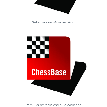
Nakamura insistió e insistió...
Pero Giri aguantó como un campeón