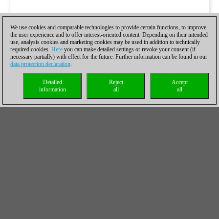
We use cookies and comparable technologies to provide certain functions, to improve
the user experience and to offer interest-oriented content. Depending on their intended
use, analysis cookies and marketing cookies may be used in addition to technically
required cookies.
Here
you can make detailed settings or revoke your consent (if
necessary partially) with effect for the future. Further information can be found in our
data protection declaration
.
Detailed
Reject
Accept
information
all
all