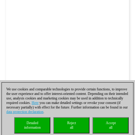
We use cookies and comparable technologies to provide certain functions, to improve
the user experience and to offer interest-oriented content. Depending on their intended
use, analysis cookies and marketing cookies may be used in addition to technically
required cookies.
Here
you can make detailed settings or revoke your consent (if
necessary partially) with effect for the future. Further information can be found in our
data protection declaration
.
Detailed
Reject
Accept
information
all
all