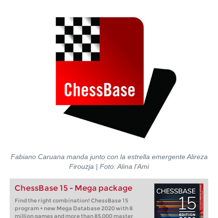
Fabiano Caruana manda junto con la estrella emergente Alireza
Firouzja | Foto: Alina l'Ami
ChessBase 15 - Mega package
Find the right combination! ChessBase 15
program + new Mega Database 2020 with 8
million games and more than 85,000 master