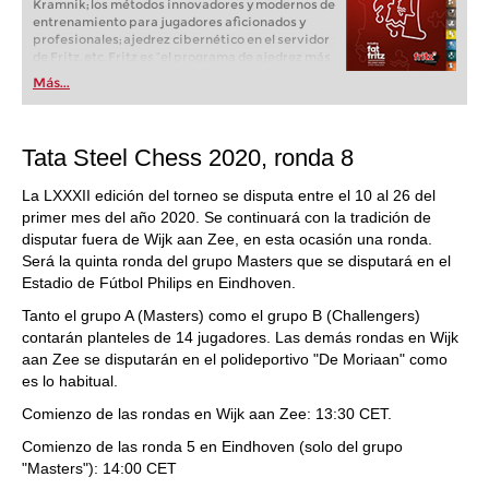
Kramnik; los métodos innovadores y modernos de
entrenamiento para jugadores aficionados y
profesionales; ajedrez cibernético en el servidor
de Fritz, etc. Fritz es “el programa de ajedrez más
popular de Alemania” (Der Spiegel) y ofrece todo
Más...
lo que necesita el ajedrecista. La novedad más
espectacular: Fritz 17 incluye el módulo basado
en una red neuronal de inteligencia artificial, "Fat
Fritz".
Tata Steel Chess 2020, ronda 8
La LXXXII edición del torneo se disputa entre el 10 al 26 del
primer mes del año 2020. Se continuará con la tradición de
disputar fuera de Wijk aan Zee, en esta ocasión una ronda.
Será la quinta ronda del grupo Masters que se disputará en el
Estadio de Fútbol Philips en Eindhoven.
Tanto el grupo A (Masters) como el grupo B (Challengers)
contarán planteles de 14 jugadores. Las demás rondas en Wijk
aan Zee se disputarán en el polideportivo "De Moriaan" como
es lo habitual.
Comienzo de las rondas en Wijk aan Zee: 13:30 CET.
Comienzo de las ronda 5 en Eindhoven (solo del grupo
"Masters"): 14:00 CET