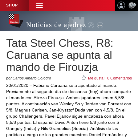
SHOP
TOGGLE
NAVIGATION
Noticias de ajedrez
Tata Steel Chess, R8:
Caruana se apunta al
mando de Firouzja
por Carlos Alberto Colodro
Me gusta!
|
0 Comentarios
20/01/2020 – Fabiano Caruana se a apuntado al mando.
Previamente al segundo día de descanso (hoy) ahora comparte
el mando con Alireza Firouzja. Ambos jugadores tienen 5,5/8
puntos. A continuación van Wesley So y Jorden van Foreest con
5/8. Magnus Carlsen, Jan-Krysztof Duda van con 4,5/8. En el
grupo Challengers, Pavel Eljanov sigue encabeza con ahora
5,5/8 puntos. El español David Antón tiene 5/8 junto con S
Ganguly (India) y Nils Grandelius (Suecia). Análisis de las
partidas a cargo de los grandes maestros Daniel Fernández y