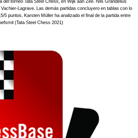
a del torneo Tata Steel Chess, en Wijk aan Zee. Nils Grandelius
e Vachier-Lagrave. Las demás partidas concluyero en tablas con lo
5 puntos. Karsten Müller ha analizado el final de la partida entre
Hoefsmit (Tata Steel Chess 2021)