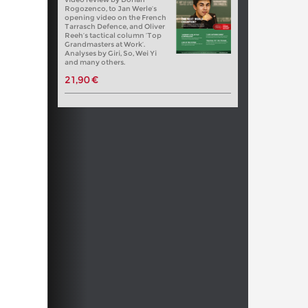
Rogozenco, to Jan Werle’s
opening video on the French
Tarrasch Defence, and Oliver
Reeh’s tactical column ‘Top
Grandmasters at Work’.
Analyses by Giri, So, Wei Yi
and many others.
21,90 €