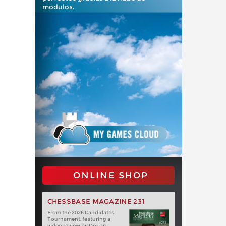
modulos.
ONLINE SHOP
CHESSBASE MAGAZINE 231
From the 2026 Candidates
Tournament, featuring a
video review by Dorian