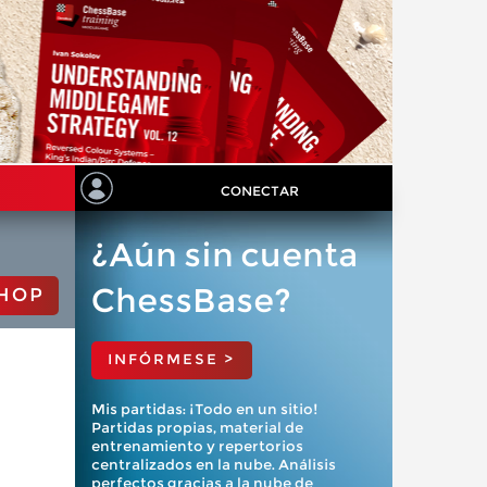
CONECTAR
¿Aún sin cuenta
ChessBase?
HOP
INFÓRMESE >
Mis partidas: ¡Todo en un sitio!
Partidas propias, material de
entrenamiento y repertorios
centralizados en la nube. Análisis
perfectos gracias a la nube de