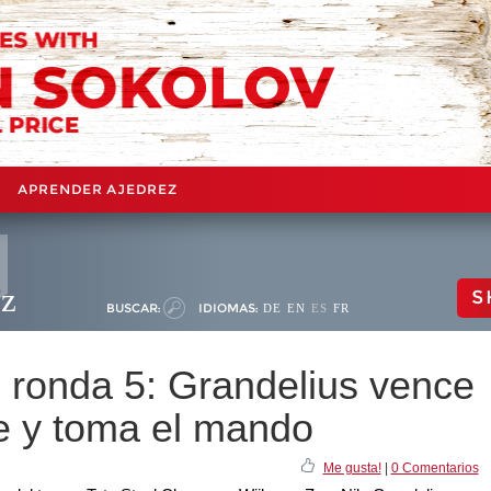
APRENDER AJEDREZ
ez
S
BUSCAR:
IDIOMAS:
DE
EN
ES
FR
, ronda 5: Grandelius vence
e y toma el mando
Me gusta!
|
0 Comentarios