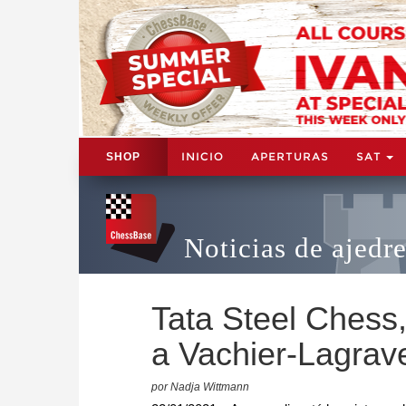
INICIO
APERTURAS
SAT
SHOP
Noticias de ajedr
Tata Steel Chess
a Vachier-Lagrav
por Nadja Wittmann