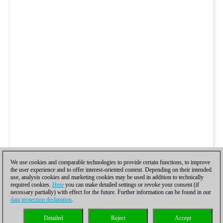
We use cookies and comparable technologies to provide certain functions, to improve
the user experience and to offer interest-oriented content. Depending on their intended
use, analysis cookies and marketing cookies may be used in addition to technically
required cookies.
Here
you can make detailed settings or revoke your consent (if
necessary partially) with effect for the future. Further information can be found in our
data protection declaration
.
Detailed
Reject
Accept