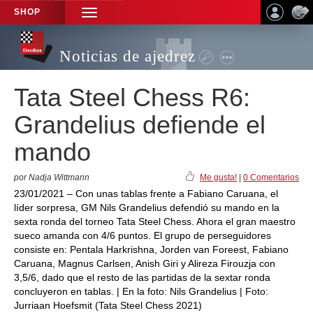
SHOP
TOGGLE
NAVIGATION
Noticias de ajedrez
Tata Steel Chess R6:
Grandelius defiende el
mando
por Nadja Wittmann
Me gusta!
|
0 Comentarios
23/01/2021 – Con unas tablas frente a Fabiano Caruana, el
líder sorpresa, GM Nils Grandelius defendió su mando en la
sexta ronda del torneo Tata Steel Chess. Ahora el gran maestro
sueco amanda con 4/6 puntos. El grupo de perseguidores
consiste en: Pentala Harkrishna, Jorden van Foreest, Fabiano
Caruana, Magnus Carlsen, Anish Giri y Alireza Firouzja con
3,5/6, dado que el resto de las partidas de la sextar ronda
concluyeron en tablas. | En la foto: Nils Grandelius | Foto:
Jurriaan Hoefsmit (Tata Steel Chess 2021)