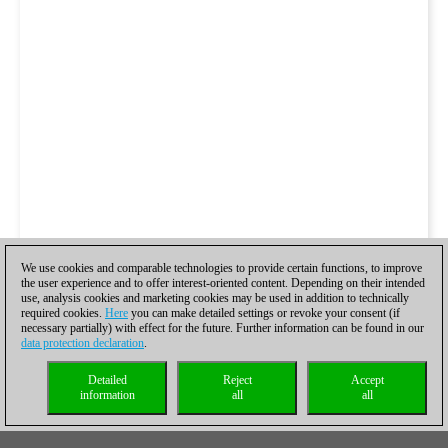
We use cookies and comparable technologies to provide certain functions, to improve
the user experience and to offer interest-oriented content. Depending on their intended
use, analysis cookies and marketing cookies may be used in addition to technically
required cookies.
Here
you can make detailed settings or revoke your consent (if
necessary partially) with effect for the future. Further information can be found in our
data protection declaration
.
Detailed
Reject
Accept
information
all
all