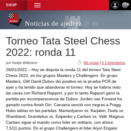
SHOP
TOGGLE
NAVIGATION
Noticias de ajedrez
Torneo Tata Steel Chess
2022: ronda 11
por Nadja Wittmann
Me gusta!
|
0 Comentarios
28/01/2022 – Hoy se disputa la ronda 11 del torneo Tata Steel
Chess 2022, en los grupos Masters y Challengers. En grupo
Masters, GM Daniil Dubov dio positivo en la prueba PCR de
ayer y ha tenido que abandonar el torneo. Hoy se habría visto
las caras con Richard Rapport, y por lo tanto Rapport ganó la
partida por incomparecencia de Dubov. Jorden van Foreest ha
ganado contra Anish Giri. Caruana venció con negras a Pragg.
Hubo tablas en las partidas: Mamedyarov vs. Karjakin, Duda vs.
Shankland, Grandelius vs. Esipenko y Carlsen vs. Vidit. Magnus
Carlsen sigue al mando como líder en solitario, con ahora
7,5/11 puntos. En el grupo Challengers el líder Arjun Erigaisi