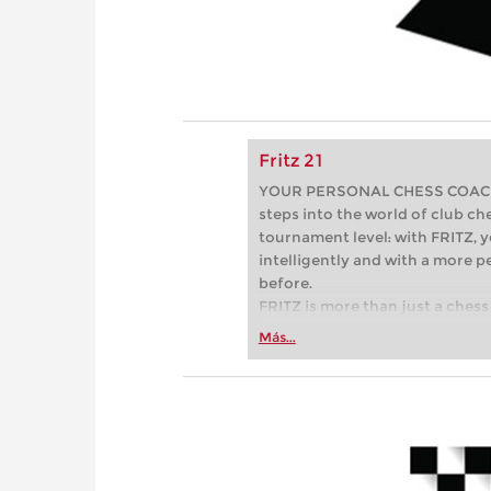
Fritz 21
YOUR PERSONAL CHESS COACH - 
steps into the world of club che
tournament level: with FRITZ, y
intelligently and with a more 
before.
FRITZ is more than just a chess 
Whether you’re taking your firs
Más...
or already playing at a tournam
more efficiently, intelligently
approach than ever before.