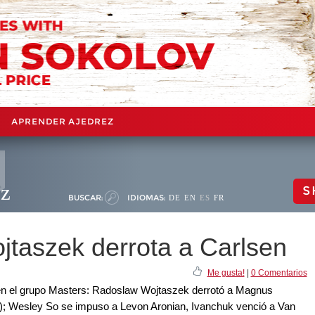
APRENDER AJEDREZ
ez
S
BUSCAR:
IDIOMAS:
DE
EN
ES
FR
jtaszek derrota a Carlsen
Me gusta!
|
0 Comentarios
en el grupo Masters: Radoslaw Wojtaszek derrotó a Magnus
; Wesley So se impuso a Levon Aronian, Ivanchuk venció a Van