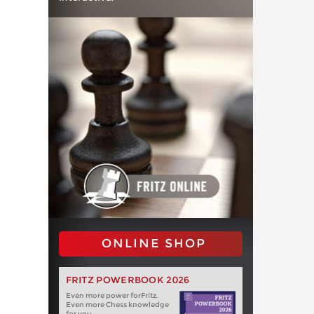
ONLINE SHOP
FRITZ POWERBOOK 2026
Even more power forFritz.
Even more Chess knowledge
for you.