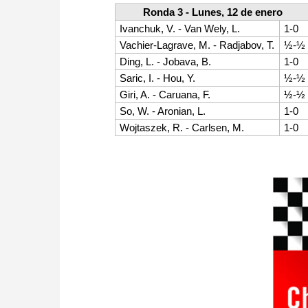
Ronda 3 - Lunes, 12 de enero
Ivanchuk, V. - Van Wely, L.
1-0
Vachier-Lagrave, M. - Radjabov, T.
½-½
Ding, L. - Jobava, B.
1-0
Saric, I. - Hou, Y.
½-½
Giri, A. - Caruana, F.
½-½
So, W. - Aronian, L.
1-0
Wojtaszek, R. - Carlsen, M.
1-0