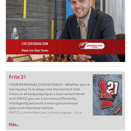
Fritz 21
YOUR PERSONAL CHESS COACH - Whether you’re
taking your first steps into the world of club
chess, or already playing at a tournament level:
with FRITZ, you can train more efficiently,
intelligently and with a more personalised
approach than ever before.
FRITZ is more than just a chess engine – it’s a
training revolution! Whether you’re taking your
first steps into the world of club chess, or already
Más...
playing at a tournament level: with FRITZ, you can