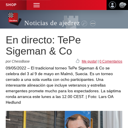
SHOP
TOGGLE
NAVIGATION
Noticias de ajedrez
En directo: TePe
Sigeman & Co
por ChessBase
Me gusta!
|
0 Comentarios
09/05/2022 – El tradicional torneo TePe Sigeman & Co se
celebra del 3 al 9 de mayo en Malmö, Suecia. Es un torneo
cerrado a una sola vuelta con ocho participantes. Una
interesante alineación que incluye veteranos y estrellas
emergentes promete mucho para los espectadores. La sáptima
ronda arranca este lunes a las 12.00 CEST. | Foto: Lars OA
Hedlund