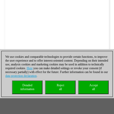
We use cookies and comparable technologies to provide certain functions, to improve
the user experience and to offer interest-oriented content. Depending on their intended
use, analysis cookies and marketing cookies may be used in addition to technically
required cookies.
Here
you can make detailed settings or revoke your consent (if
necessary partially) with effect for the future. Further information can be found in our
data protection declaration
.
Detailed
Reject
Accept
information
all
all