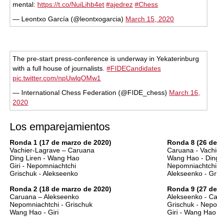
mental:
https://t.co/NuiLihb4et
#ajedrez
#Chess
— Leontxo García (@leontxogarcia)
March 15, 2020
The pre-start press-conference is underway in Yekaterinburg
with a full house of journalists.
#FIDECandidates
pic.twitter.com/npUwlqOMw1
— International Chess Federation (@FIDE_chess)
March 16,
2020
Los emparejamientos
Ronda 1 (17 de marzo de 2020)
Ronda 8 (26 de
Vachier-Lagrave – Caruana
Caruana -
Vachi
Ding Liren - Wang Hao
Wang Hao - Ding
Giri - Nepomniachtchi
Nepomniachtchi 
Grischuk - Alekseenko
Alekseenko - Gr
Ronda 2 (18 de marzo de 2020)
Ronda 9 (27 de
Caruana – Alekseenko
Alekseenko - C
Nepomniachtchi - Grischuk
Grischuk - Nepo
Wang Hao - Giri
Giri - Wang Hao