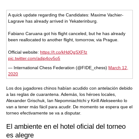
A quick update regarding the Candidates: Maxime Vachier-
Lagrave has already arrived in Yekaterinburg.
Fabiano Caruana got his flight canceled, but he has already
been reallocated to another flight, tomorrow, via Prague.
Official website:
https://t.co/kHdQqSXFfz
pic.twitter.com/adip4ov5o5
— International Chess Federation (@FIDE_chess)
March 12,
2020
Los dos jugadores chinos habían acudido con antelación debido
a las reglas de cuarantena. Además, los héroes locales,
Alexander Grischuk, Ian Nepomniachtchi y Kirill Alekseenko lo
van a tener más fácil para acudir. De momento se espera que el
torneo efectivamente se va a disputar.
El ambiente en el hotel oficial del torneo
es alegre