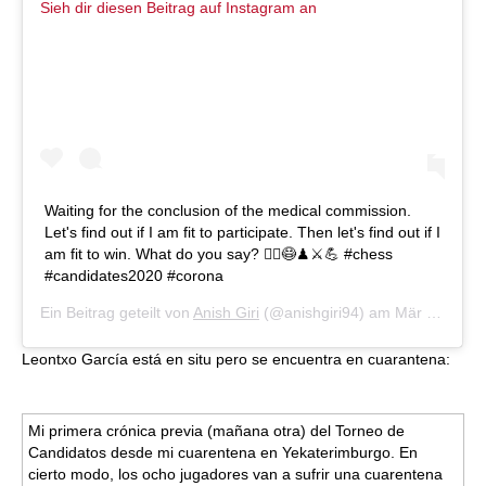
Sieh dir diesen Beitrag auf Instagram an
Waiting for the conclusion of the medical commission.
Let's find out if I am fit to participate. Then let's find out if I
am fit to win. What do you say? 🤷‍♂️😷♟⚔️💪 #chess
#candidates2020 #corona
Ein Beitrag geteilt von
Anish Giri
(@anishgiri94) am
Mär 14, 2020 um 2:50 PDT
Leontxo García está en situ pero se encuentra en cuarantena:
Mi primera crónica previa (mañana otra) del Torneo de
Candidatos desde mi cuarentena en Yekaterimburgo. En
cierto modo, los ocho jugadores van a sufrir una cuarentena