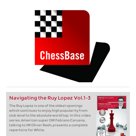
Navigating the Ruy Lopez Vol.1-3
The Ruy Lopez is one of the oldest openings
which continues to enjoy high popularity from
club level to the absolute world top. In this video
series, American super GM Fabiano Caruana,
talking to IM Oliver Reeh, presents a complete
repertoire for White.