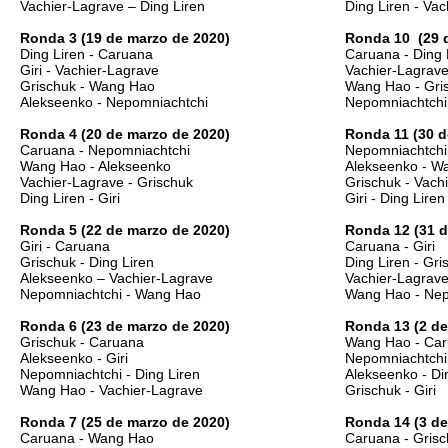
Vachier-Lagrave
– Ding Liren
Ding Liren -
Vac
Ronda 3 (19 de marzo de 2020)
Ronda 10 (29 
Ding Liren - Caruana
Caruana - Ding 
Giri -
Vachier-Lagrave
Vachier-Lagrav
Grischuk - Wang Hao
Wang Hao - Gri
Alekseenko - Nepomniachtchi
Nepomniachtchi
Ronda 4 (20 de marzo de 2020)
Ronda 11 (30 d
Caruana - Nepomniachtchi
Nepomniachtchi
Wang Hao - Alekseenko
Alekseenko - W
Vachier-Lagrave
- Grischuk
Grischuk -
Vach
Ding Liren - Giri
Giri - Ding Liren
Ronda 5 (22 de marzo de 2020)
Ronda 12 (31 d
Giri - Caruana
Caruana - Giri
Grischuk - Ding Liren
Ding Liren - Gri
Alekseenko –
Vachier-Lagrave
Vachier-Lagrav
Nepomniachtchi - Wang Hao
Wang Hao - Ne
Ronda 6 (23 de marzo de 2020)
Ronda 13 (2 de 
Grischuk - Caruana
Wang Hao - Ca
Alekseenko - Giri
Nepomniachtchi
Nepomniachtchi - Ding Liren
Alekseenko - Di
Wang Hao -
Vachier-Lagrave
Grischuk - Giri
Ronda 7 (25 de marzo de 2020)
Ronda 14 (3 de 
Caruana - Wang Hao
Caruana - Gris