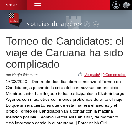
SHOP
TOGGLE
NAVIGATION
Noticias de ajedrez
Torneo de Candidatos: el
viaje de Caruana ha sido
complicado
por Nadja Wittmann
Me gusta!
|
0 Comentarios
16/03/2020 – Dentro de dos días dará comienzo el Torneo de
Candidatos, a pesar de la crisis del coronavirus, en principio.
Mientras tanto, han llegado todos participantes a Ekaterinburgo.
Algunos con más, otros con menos problemas durante el viaje.
Lo que sí será cierto, es que de esta manera el ajedrez y el
propio Torneo de Candidatos van a contar con la máxima
atención posible. Leontxo García está en situ y de momento
está informado desde la cuarantena. | Foto: Anish Giri