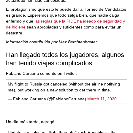
actualidad han sido canceladas.
El protagonismo que esto le puede dar al Torneo de Candidatos
es grande. Esperemos que todo salga bien, que nadie caiga
enfermo y que l
as reglas que la FIDE ha ideado de seguridad y
de higiene
sean apropiadas y suficientes como para evitar un
desastre.
Información contribuida por Max Berchtenbreiter:
Han llegado todos los jugadores, algunos
han tenido viajes complicados
Fabiano Caruana comentó en Twitter:
My flight to Russia got canceled (without the airline notifying
me), but working on a new solution to get there in time.
— Fabiano Caruana (@FabianoCaruana)
March 11, 2020
Un día más tarde, agregó:
Update: canceled my flight through Czech Republic as the