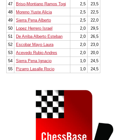
47
Briso-Montiano Ramos Togi
2,5
23,5
48
Moreno Yuste Alicia
2,5
22,5
49
Sierra Pena Alberto
2,5
22,0
50
Lopez Herrero Israel
2,0
29,5
51
De Arriba Alberto Esteban
2,0
26,5
52
Escobar Mayo Laura
2,0
23,0
53
Acevedo Rubio Andres
2,0
20,0
54
Sierra Pena Ignacio
1,0
24,5
55
Pizarro Lasalle Rocio
1,0
24,5