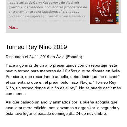
las victorias de Garry Kasparov y de Vladimir
Kramnik; los métodos innovadores y modernos de
entrenamiento para jugadores aficionados y
profesionales; ajedrez cibernético en el servidor
de Fritz, etc. Fritz es “el programa de ajedrez más
popular de Alemania” (Der Spiegel) y ofrece todo
Más...
lo que necesita el ajedrecista. La novedad más
espectacular: Fritz 17 incluye el módulo basado
en una red neuronal de inteligencia artificial, "Fat
Fritz".
Torneo Rey Niño 2019
Disputado el 24.11.2019 en Ávila (España)
Hace algo más de un año presentamos con un reportaje este
nuevo torneo para menores de 16 años que se disputa en Ávila.
Por cierto, que recordando aquello, debo decir que me encantó
el comentario que en el preámbulo hizo Nadja, " Torneo Rey
Niño, un torneo donde el niño es el rey". No se puede decir más
con menos.
Así que pasado un año, y animados por la buena acogida que
tuvo la primera edición, nos lanzamos a organizar la segunda y
ésta tuvo lugar el pasado domingo día 24 de noviembre.