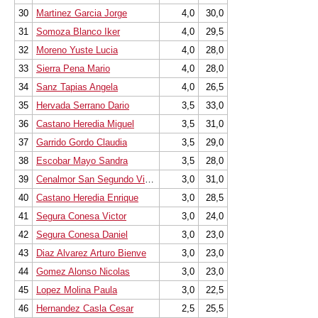
30
Martinez Garcia Jorge
4,0
30,0
31
Somoza Blanco Iker
4,0
29,5
32
Moreno Yuste Lucia
4,0
28,0
33
Sierra Pena Mario
4,0
28,0
34
Sanz Tapias Angela
4,0
26,5
35
Hervada Serrano Dario
3,5
33,0
36
Castano Heredia Miguel
3,5
31,0
37
Garrido Gordo Claudia
3,5
29,0
38
Escobar Mayo Sandra
3,5
28,0
39
Cenalmor San Segundo Victor
3,0
31,0
40
Castano Heredia Enrique
3,0
28,5
41
Segura Conesa Victor
3,0
24,0
42
Segura Conesa Daniel
3,0
23,0
43
Diaz Alvarez Arturo Bienve
3,0
23,0
44
Gomez Alonso Nicolas
3,0
23,0
45
Lopez Molina Paula
3,0
22,5
46
Hernandez Casla Cesar
2,5
25,5