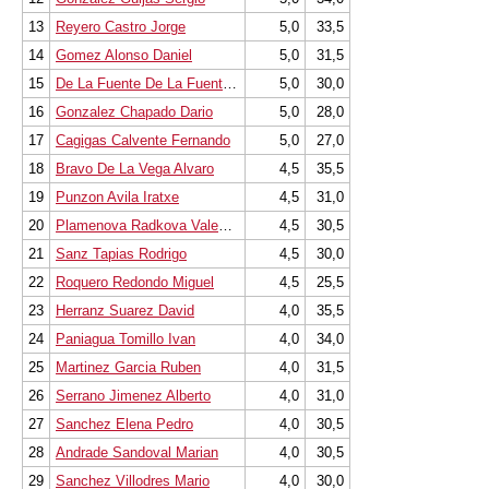
13
Reyero Castro Jorge
5,0
33,5
14
Gomez Alonso Daniel
5,0
31,5
15
De La Fuente De La Fuente Alba
5,0
30,0
16
Gonzalez Chapado Dario
5,0
28,0
17
Cagigas Calvente Fernando
5,0
27,0
18
Bravo De La Vega Alvaro
4,5
35,5
19
Punzon Avila Iratxe
4,5
31,0
20
Plamenova Radkova Valentina
4,5
30,5
21
Sanz Tapias Rodrigo
4,5
30,0
22
Roquero Redondo Miguel
4,5
25,5
23
Herranz Suarez David
4,0
35,5
24
Paniagua Tomillo Ivan
4,0
34,0
25
Martinez Garcia Ruben
4,0
31,5
26
Serrano Jimenez Alberto
4,0
31,0
27
Sanchez Elena Pedro
4,0
30,5
28
Andrade Sandoval Marian
4,0
30,5
29
Sanchez Villodres Mario
4,0
30,0