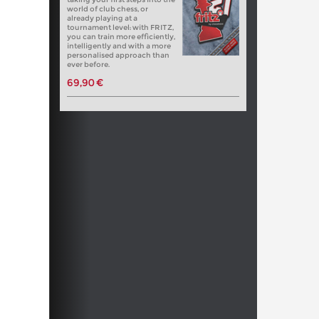
world of club chess, or
already playing at a
tournament level: with FRITZ,
you can train more efficiently,
intelligently and with a more
personalised approach than
ever before.
69,90 €