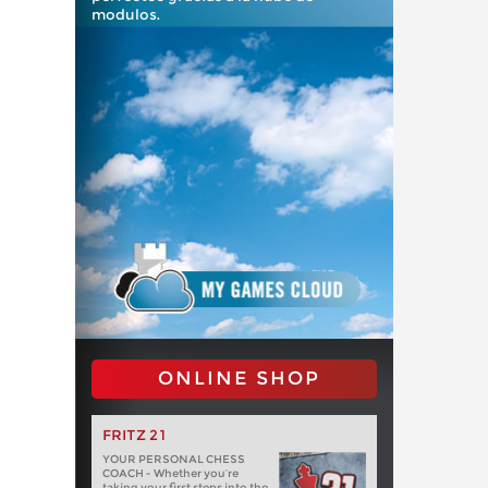
modulos.
ONLINE SHOP
FRITZ 21
YOUR PERSONAL CHESS
COACH - Whether you’re
taking your first steps into the