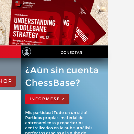
CONECTAR
¿Aún sin cuenta
ChessBase?
HOP
INFÓRMESE >
Mis partidas: ¡Todo en un sitio!
Partidas propias, material de
entrenamiento y repertorios
centralizados en la nube. Análisis
perfectos gracias a la nube de