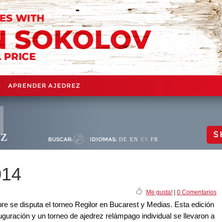
APRENDER AJEDREZ
ez
S
BUSCAR:
IDIOMAS:
DE
EN
ES
FR
014
Me gusta!
|
0 Comentarios
bre se disputa el torneo Regilor en Bucarest y Medias. Esta edición
guración y un torneo de ajedrez relámpago individual se llevaron a