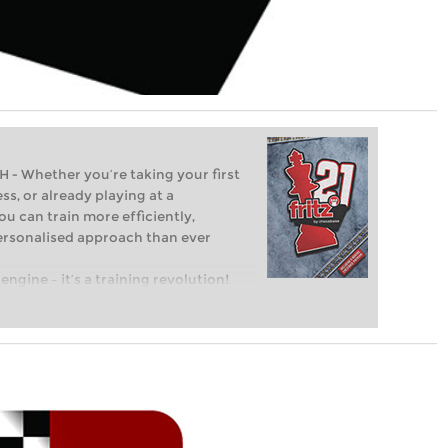
Whether you’re taking your first
ss, or already playing at a
ou can train more efficiently,
personalised approach than ever
engine – it’s a training revolution!
t steps into the world of club chess,
ent level: with FRITZ, you can train
 and with a more personalised