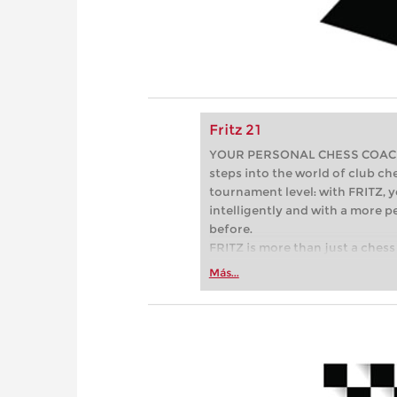
Fritz 21
YOUR PERSONAL CHESS COACH - 
steps into the world of club che
tournament level: with FRITZ, y
intelligently and with a more 
before.
FRITZ is more than just a chess 
Whether you’re taking your firs
Más...
or already playing at a tournam
more efficiently, intelligently
approach than ever before.