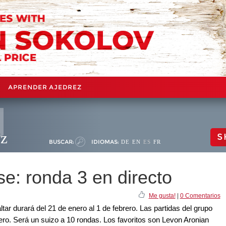
APRENDER AJEDREZ
ez
S
BUSCAR:
IDIOMAS:
DE
EN
ES
FR
se: ronda 3 en directo
Me gusta!
|
0 Comentarios
ltar durará del 21 de enero al 1 de febrero. Las partidas del grupo
nero. Será un suizo a 10 rondas. Los favoritos son Levon Aronian