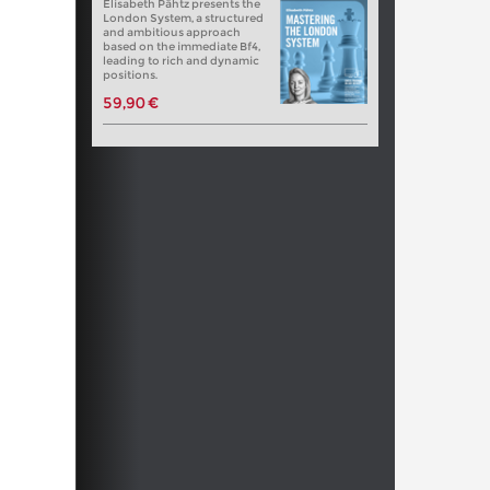
Elisabeth Pähtz presents the
London System, a structured
and ambitious approach
based on the immediate Bf4,
leading to rich and dynamic
positions.
59,90 €