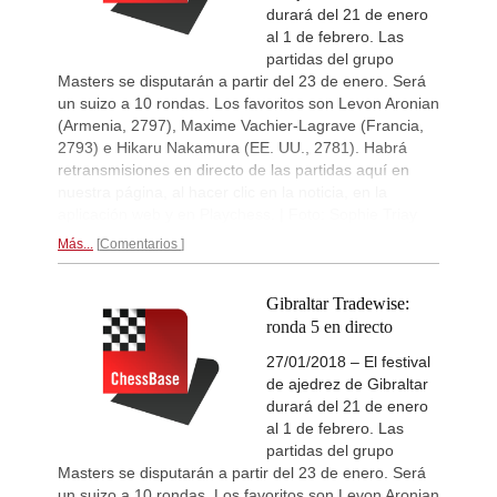
Gumularz - Maruflu (D36)
durará del 21 de enero
Interesting Novelty
2d
al 1 de febrero. Las
Erdogmus - Andreikin (C84)
partidas del grupo
Interesting Novelty
2d
Masters se disputarán a partir del 23 de enero. Será
Mamedov - Mamedyarov (C45)
un suizo a 10 rondas. Los favoritos son Levon Aronian
(Armenia, 2797), Maxime Vachier-Lagrave (Francia,
New Opening Trend
2d
Pavlovic - Bluebaum (E11)
2793) e Hikaru Nakamura (EE. UU., 2781). Habrá
retransmisiones en directo de las partidas aquí en
New Opening Trend
2d
nuestra página, al hacer clic en la noticia, en la
Bu - Santos Latasa (D02)
aplicación web y en Playchess. | Foto: Sophie Triay
New Opening Trend
3d
Praggnanandhaa R - Aronian (D94)
Más...
Comentarios
Gibraltar Tradewise:
ronda 5 en directo
27/01/2018 – El festival
de ajedrez de Gibraltar
durará del 21 de enero
al 1 de febrero. Las
partidas del grupo
Masters se disputarán a partir del 23 de enero. Será
un suizo a 10 rondas. Los favoritos son Levon Aronian