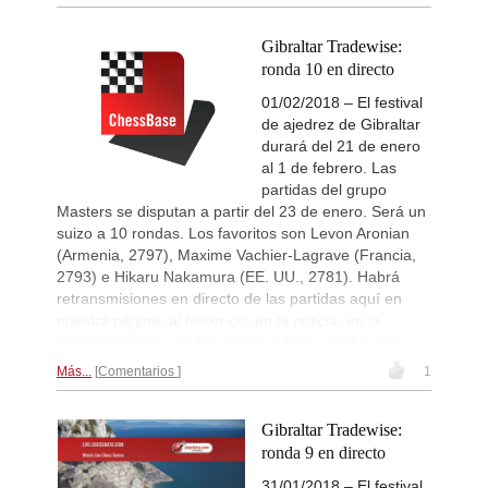
New Opening Trend
10h
Fava - Sooraj M R (B04)
Gibraltar Tradewise:
New Opening Trend
11h
ronda 10 en directo
Tanriverdi - Sirin (B72)
01/02/2018 – El festival
New Opening Trend
12h
Pour Agha Bala - Olsen (D36)
de ajedrez de Gibraltar
durará del 21 de enero
Interesting Novelty
13h
Hardaway - Erten (C45)
al 1 de febrero. Las
partidas del grupo
New Opening Trend
13h
Masters se disputan a partir del 23 de enero. Será un
Rodriguez Hernandez - Elias Reyes
suizo a 10 rondas. Los favoritos son Levon Aronian
Interesting Novelty
14h
(Armenia, 2797), Maxime Vachier-Lagrave (Francia,
Alexakis - Samant Aditya S (C65)
2793) e Hikaru Nakamura (EE. UU., 2781). Habrá
New Opening Trend
15h
retransmisiones en directo de las partidas aquí en
Amar - Nitish Belurkar (C10)
nuestra página, al hacer clic en la noticia, en la
New Opening Trend
15h
aplicación web y en Playchess. | Foto: Sophie Triay
Liang - Van Foreest (C72)
Más...
Comentarios
1
GCT Saint Louis Blitz 2026
15h
Round 9 now live
Gibraltar Tradewise:
New Opening Trend
16h
Dominguez Perez - Praggnanandha
ronda 9 en directo
New Opening Trend
16h
31/01/2018 – El festival