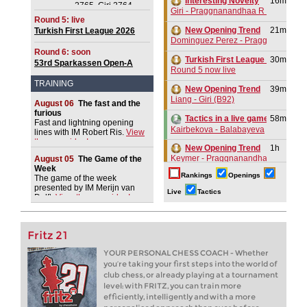
Interesting Novelty
16m
2765, Giri 2764,
Giri - Praggnanandhaa R (B06)
Praggnanandhaa R
Round 5: live
2750, Dominguez
New Opening Trend
21m
Turkish First League 2026
Perez 2732, Van
Dominguez Perez - Praggnanandha
Foreest 2728,
Round 6: soon
Aronian 2721
Turkish First League 2026
30m
53rd Sparkassen Open-A
Round 5 now live
Trophy 2026
TRAINING
New Opening Trend
39m
Liang - Giri (B92)
August 06
The fast and the
furious
58m
Tactics in a live game
Fast and lightning opening
Kairbekova - Balabayeva
lines with IM Robert Ris.
View
the new video!
New Opening Trend
1h
Keymer - Praggnanandhaa R (D31)
August 05
The Game of the
Week
Rankings
Openings
New Opening Trend
1h
The game of the week
presented by IM Merijn van
Keymer - So (C84)
Live
Tactics
Delft.
View the new video!
2h
Tactics in a live game
Guleryuz - Unsal
Fritz 21
Interesting Novelty
2h
Sindarov - Dominguez Perez (C54)
YOUR PERSONAL CHESS COACH - Whether
you’re taking your first steps into the world of
New Opening Trend
2h
club chess, or already playing at a tournament
Sindarov - Van Foreest (C50)
level: with FRITZ, you can train more
New Opening Trend
3h
efficiently, intelligently and with a more
Caruana - So (D12)