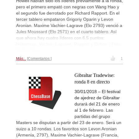
Howell habían sido los líderes previamente a la ronda,
Interesting Novelty
21h
pero el primero empató con negras con Wang Hao y
Tabatabaei - Deac (E20)
el segundo fue derrotado por Richard Rapport. En el
Turkish Second League 2026
22h
tercer tablero empataron Grigoriy Oparin y Levon
Round 4 now live
Aronian. Maxime Vachier-Lagrave (Elo 2793) venció a
British Championship 2026
23h
Jules Moussard (Elo 2571) en el cuarto tablero. Así
Round 5 now live
que ahora hay cuatro líderes con 6,5 puntos:
Nakamura, Vachier-Lagrave, Rapport y Dubov. | Foto:
53rd Sparkassen Women Mast
23h
Round 3 now live
Sophie Triay
53rd Sparkassen Open-A Trop
23h
Más...
Comentarios
1
Round 5 now live
New Opening Trend
23h
Gibraltar Tradewise:
Samant Aditya S - Makkar (C43)
ronda 8 en directo
New Opening Trend
1d
Kuzubov - Rustamov (B92)
30/01/2018 – El festival
de ajedrez de Gibraltar
New Opening Trend
1d
Blackburn - Jackson (E90)
durará del 21 de enero
al 1 de febrero. Las
New Opening Trend
1d
partidas del grupo
Yilmaz - Ozenir (E11)
Masters se disputan a partir del 23 de enero. Será un
New Opening Trend
1d
suizo a 10 rondas. Los favoritos son Levon Aronian
Firat - Tabatabaei (A07)
(Armenia, 2797), Maxime Vachier-Lagrave (Francia,
New Opening Trend
1d