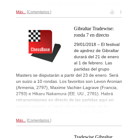
octava ronda. | Foto: Sophie Triay | Foto: Sophie Triay
New Opening Trend
2d
Vokhidov - Hardaway (C73)
Más...
Comentarios
1
Interesting Novelty
2d
Erdogmus - Andreikin (C84)
Gibraltar Tradewise:
New Opening Trend
2d
ronda 7 en directo
Ozenir - Iskandarov (A38)
29/01/2018 – El festival
Interesting Novelty
2d
de ajedrez de Gibraltar
Mamedov - Mamedyarov (C45)
durará del 21 de enero
New Opening Trend
2d
al 1 de febrero. Las
Begmuratov - Aditya Mittal (B11)
partidas del grupo
New Opening Trend
2d
Masters se disputarán a partir del 23 de enero. Será
Gumularz - Maruflu (D36)
un suizo a 10 rondas. Los favoritos son Levon Aronian
Interesting Novelty
2d
(Armenia, 2797), Maxime Vachier-Lagrave (Francia,
Erdogmus - Andreikin (C84)
2793) e Hikaru Nakamura (EE. UU., 2781). Habrá
New Opening Trend
2d
retransmisiones en directo de las partidas aquí en
Chandrashekhar - Czarnuch (B13)
nuestra página, al hacer clic en la noticia, en la
aplicación web y en Playchess. | Foto: Sophie Triay
New Opening Trend
2d
Rastogi - Blin (B76)
Más...
Comentarios
New Opening Trend
2d
Kusluvan - Seker (B72)
Tradewise Gibraltar,