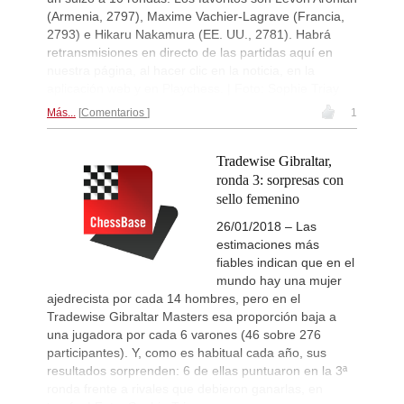
(Armenia, 2797), Maxime Vachier-Lagrave (Francia,
2793) e Hikaru Nakamura (EE. UU., 2781). Habrá
retransmisiones en directo de las partidas aquí en
nuestra página, al hacer clic en la noticia, en la
aplicación web y en Playchess. | Foto: Sophie Triay
Más...
Comentarios
1
Tradewise Gibraltar,
ronda 3: sorpresas con
sello femenino
26/01/2018 – Las
estimaciones más
fiables indican que en el
mundo hay una mujer
ajedrecista por cada 14 hombres, pero en el
Tradewise Gibraltar Masters esa proporción baja a
una jugadora por cada 6 varones (46 sobre 276
participantes). Y, como es habitual cada año, sus
resultados sorprenden: 6 de ellas puntuaron en la 3ª
ronda frente a rivales que debieron ganarlas, en