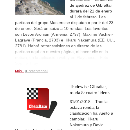
Kuzubov - Gagic (D50)
de ajedrez de Gibraltar
New Opening Trend
16h
durará del 21 de enero
Keymer - So (C84)
al 1 de febrero. Las
Interesting Novelty
16h
partidas del grupo Masters se disputan a partir del 23
Sindarov - Dominguez Perez (C54)
de enero. Será un suizo a 10 rondas. Los favoritos
son Levon Aronian (Armenia, 2797), Maxime Vachier-
New Opening Trend
16h
Liang - Giri (B92)
Lagrave (Francia, 2793) e Hikaru Nakamura (EE. UU.,
2781). Habrá retransmisiones en directo de las
New Opening Trend
16h
Svane - Hess (D35)
partidas aquí en nuestra página, al hacer clic en la
noticia, en la aplicación web y en Playchess. | Foto:
New Opening Trend
17h
Sophie Triay
Mendonca - Karthikeyan (C55)
Más...
Comentarios
Interesting Novelty
17h
Giri - Praggnanandhaa R (B06)
Interesting Novelty
17h
Tradewise Gibraltar,
Tabatabaei - Deac (E20)
ronda 8: cuatro líderes
New Opening Trend
17h
Keymer - Praggnanandhaa R (D31)
31/01/2018 – Tras la
octava ronda, la
New Opening Trend
18h
clasificación ha vuelto a
Sindarov - Van Foreest (C50)
cambiar. Hikaru
New Opening Trend
18h
Nakamura y David
Caruana - So (D12)