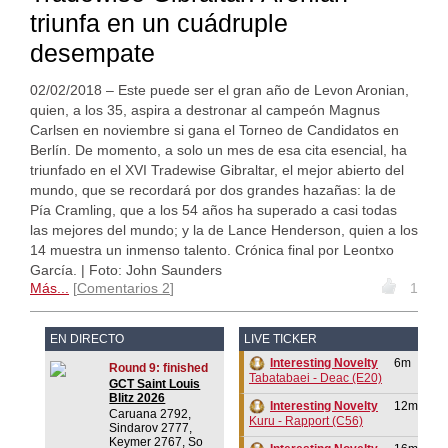
triunfa en un cuádruple
desempate
02/02/2018 – Este puede ser el gran año de Levon Aronian,
quien, a los 35, aspira a destronar al campeón Magnus
Carlsen en noviembre si gana el Torneo de Candidatos en
Berlín. De momento, a solo un mes de esa cita esencial, ha
triunfado en el XVI Tradewise Gibraltar, el mejor abierto del
mundo, que se recordará por dos grandes hazañas: la de
Pía Cramling, que a los 54 años ha superado a casi todas
las mejores del mundo; y la de Lance Henderson, quien a los
14 muestra un inmenso talento. Crónica final por Leontxo
García. | Foto: John Saunders
Más...
Comentarios 2
1
EN DIRECTO
LIVE TICKER
Interesting Novelty
6m
Round 9: finished
Tabatabaei - Deac (E20)
GCT Saint Louis
Blitz 2026
Interesting Novelty
12m
Caruana 2792,
Kuru - Rapport (C56)
Sindarov 2777,
Keymer 2767, So