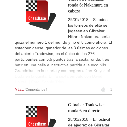
New Opening Trend
2d
ronda 6: Nakamura en
Kazoglu - Eracar (B47)
cabeza
New Opening Trend
2d
Bezuidenhout - Hill (A38)
29/01/2018 – Si todos
los torneos de elite se
New Opening Trend
2d
Metin - Erdogdu (B72)
jugasen en Gibraltar,
Hikaru Nakamura sería
New Opening Trend
2d
Roberson - He (C78)
quizá el número 1 del mundo y no el 8 como ahora. El
estadounidense, ganador de las 3 últimas ediciones
New Opening Trend
2d
del abierto Tradewise, es el único de los 276
Psyk - Abhinav Anand (C45)
participantes con 5,5 puntos tras la sexta ronda, tras
New Opening Trend
2d
batir en una bella e instructiva partida al sueco Nils
Ozenir - Iskandarov (A38)
Grandelius en la cuarta y con negras a Jan-Krzysztof
New Opening Trend
2d
Duda en la quinta. En la sexta empató con David
Obada - Zeng (B42)
Howell. | Foto: Sophie Triay
New Opening Trend
2d
Más...
Comentarios
1
Costachi - Lupulescu (D35)
Interesting Novelty
2d
So - Van Foreest (B90)
Gibraltar Tradewise:
ronda 6 en directo
New Opening Trend
2d
Begmuratov - Aditya Mittal (B11)
28/01/2018 – El festival
New Opening Trend
2d
de ajedrez de Gibraltar