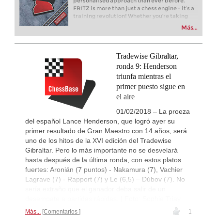
personalised approach than ever before.
FRITZ is more than just a chess engine – it’s a
Leca Chess Open 2026
3h
training revolution! Whether you’re taking
Round 9 now live
your first steps into the world of club chess, or
Más...
already playing at a tournament level: with
FIDE WUTCC Finals-Pool-A 20
3h
FRITZ, you can train more efficiently,
Round 3 now live
intelligently and with a more personalised
4h
Tactics in a live game
approach than ever before.
Tradewise Gibraltar,
Holovianko - Nguyen
ronda 9: Henderson
4h
Tactics in a live game
triunfa mientras el
Casalaspro - Mirzoev
primer puesto sigue en
el aire
4h
Tactics in a live game
Liang - Giri
01/02/2018 – La proeza
Turkish Chess Super League 2
5h
del español Lance Henderson, que logró ayer su
Round 4 now live
primer resultado de Gran Maestro con 14 años, será
19th Arad Open A 2026
5h
uno de los hitos de la XVI edición del Tradewise
Round 5 now live
Gibraltar. Pero lo más importante no se desvelará
New Opening Trend
7h
hasta después de la última ronda, con estos platos
Crawford - Friar (B92)
fuertes: Aronián (7 puntos) - Nakamura (7), Vachier
Lagrave (7) - Rapport (7) y Le (6,5) – Dúbov (7). No
New Opening Trend
8h
Ipek - Ceylan (A35)
sería extraño que el ganador deba salir de un
desempate a partidas rápidas. | Foto: Sophie Triay
New Opening Trend
10h
Singgih - Lesbekova (B28)
Más...
Comentarios
1