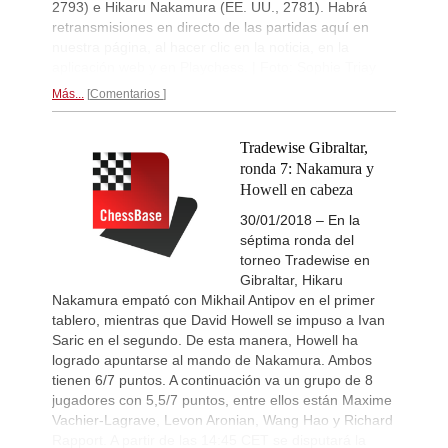
2793) e Hikaru Nakamura (EE. UU., 2781). Habrá
Yavuz - Ozkan (C17)
retransmisiones en directo de las partidas aquí en
New Opening Trend
1d
nuestra página, al hacer clic en la noticia, en la
Samant Aditya S - Makkar (C43)
aplicación web y en Playchess. | Foto: Sophie Triay
New Opening Trend
1d
Más...
Comentarios
Vyval - Gavrilescu (B32)
GCT Saint Louis Rapid 2026
1d
Round 9 now live
Tradewise Gibraltar,
ronda 7: Nakamura y
New Opening Trend
1d
Kuzubov - Rustamov (B92)
Howell en cabeza
New Opening Trend
1d
30/01/2018 – En la
Mendonca - Schitco (C55)
séptima ronda del
New Opening Trend
1d
torneo Tradewise en
Keymer - Van Foreest (A30)
Gibraltar, Hikaru
New Opening Trend
1d
Nakamura empató con Mikhail Antipov en el primer
Firat - Tabatabaei (A07)
tablero, mientras que David Howell se impuso a Ivan
Saric en el segundo. De esta manera, Howell ha
FIDE WUTCC Finals-Pool-C 20
2d
Round 2 now live
logrado apuntarse al mando de Nakamura. Ambos
tienen 6/7 puntos. A continuación va un grupo de 8
FIDE WUTCC Finals-Pool-B 20
2d
jugadores con 5,5/7 puntos, entre ellos están Maxime
Round 2 now live
Vachier-Lagrave, Levon Aronian, Wang Hao y Richard
FIDE WUTCC Finals-Pool-D 20
2d
Rapport. A partir de las 14:45 CET se disputará la
Round 2 now live