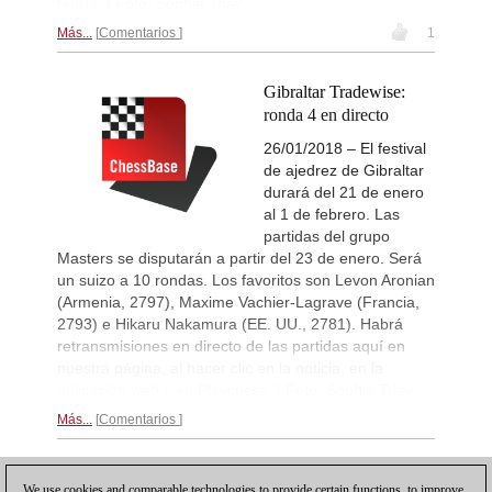
teoría. | Foto: Sophie Triay
Más...
Comentarios
1
Gibraltar Tradewise:
ronda 4 en directo
26/01/2018 – El festival
de ajedrez de Gibraltar
durará del 21 de enero
al 1 de febrero. Las
partidas del grupo
Masters se disputarán a partir del 23 de enero. Será
un suizo a 10 rondas. Los favoritos son Levon Aronian
(Armenia, 2797), Maxime Vachier-Lagrave (Francia,
2793) e Hikaru Nakamura (EE. UU., 2781). Habrá
retransmisiones en directo de las partidas aquí en
nuestra página, al hacer clic en la noticia, en la
aplicación web y en Playchess. | Foto: Sophie Triay
Más...
Comentarios
1
We use cookies and comparable technologies to provide certain functions, to improve