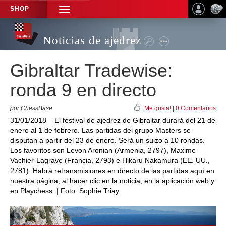
SHOP
TOGGLE
NAVIGATION
Noticias de ajedrez
Gibraltar Tradewise:
ronda 9 en directo
por ChessBase
Me gusta!
|
0 Comentarios
31/01/2018 – El festival de ajedrez de Gibraltar durará del 21 de
enero al 1 de febrero. Las partidas del grupo Masters se
disputan a partir del 23 de enero. Será un suizo a 10 rondas.
Los favoritos son Levon Aronian (Armenia, 2797), Maxime
Vachier-Lagrave (Francia, 2793) e Hikaru Nakamura (EE. UU.,
2781). Habrá retransmisiones en directo de las partidas aquí en
nuestra página, al hacer clic en la noticia, en la aplicación web y
en Playchess. | Foto: Sophie Triay