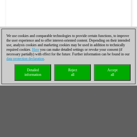
We use cookies and comparable technologies to provide certain functions, to improve
the user experience and to offer interest-oriented content. Depending on their intended
use, analysis cookies and marketing cookies may be used in addition to technically
required cookies.
Here
you can make detailed settings or revoke your consent (if
necessary partially) with effect for the future. Further information can be found in our
data protection declaration
.
Detailed
Reject
Accept
information
all
all