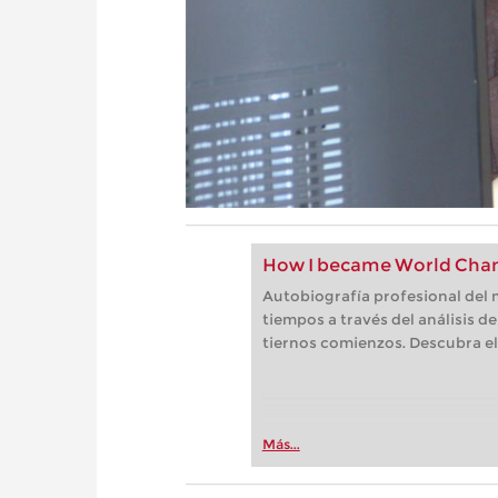
How I became World Cham
Autobiografía profesional del 
tiempos a través del análisis d
tiernos comienzos. Descubra el
Más...