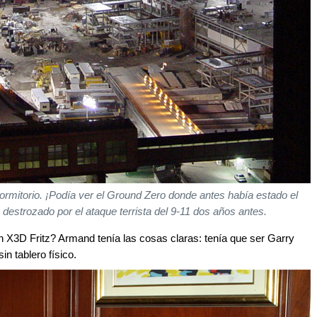
dormitorio. ¡Podía ver el Ground Zero donde antes había estado el
destrozado por el ataque terrista del 9-11 dos años antes.
con X3D Fritz? Armand tenía las cosas claras: tenía que ser Garry
in tablero físico.