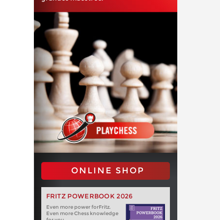
ONLINE SHOP
FRITZ POWERBOOK 2026
Even more power forFritz.
Even more Chess knowledge
for you.