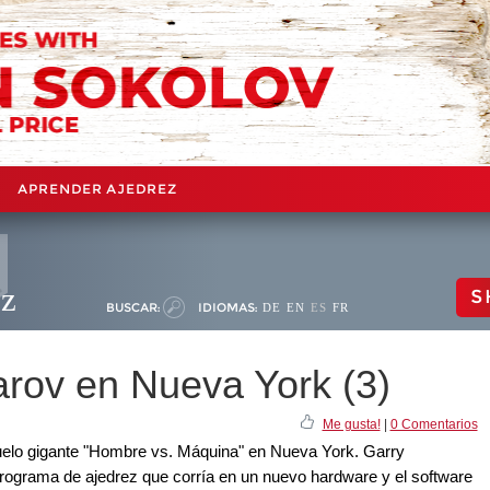
APRENDER AJEDREZ
ez
S
BUSCAR:
IDIOMAS:
DE
EN
ES
FR
arov en Nueva York (3)
Me gusta!
|
0 Comentarios
uelo gigante "Hombre vs. Máquina" en Nueva York. Garry
programa de ajedrez que corría en un nuevo hardware y el software