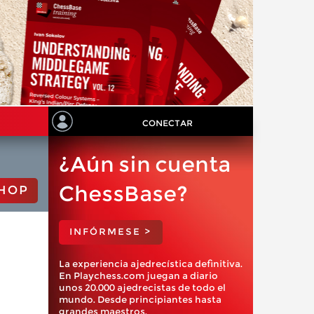
CONECTAR
¿Aún sin cuenta
ChessBase?
HOP
INFÓRMESE >
La experiencia ajedrecística definitiva.
En Playchess.com juegan a diario
unos 20.000 ajedrecistas de todo el
mundo. Desde principiantes hasta
grandes maestros.