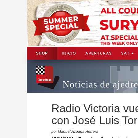
INICIO
APERTURAS
SAT
SHOP
Noticias de ajedr
Radio Victoria vu
con José Luis To
por Manuel Azuaga Herrera