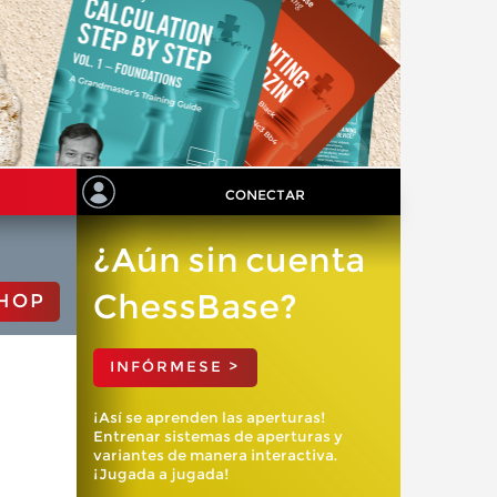
CONECTAR
¿Aún sin cuenta
ChessBase?
HOP
INFÓRMESE >
¡Así se aprenden las aperturas!
Entrenar sistemas de aperturas y
variantes de manera interactiva.
¡Jugada a jugada!