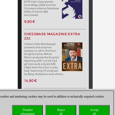
6475 high class games
from Mega 2026 and the
Correspondence Database
2026, of which 682
annotated.
9,90 €
CHESSBASE MAGAZINE EXTRA
232
Videos: Felix Blohberger
presents the surprise
weapon 4…a6 in the Four
Knights Game. Mihail
Marin analyses the English
Opening with 1.c4 e5 2.g3
g6 3.d4 exd4 4.Qxd4 Nf6
5.Bg2 Nc6. Plus the ‘Lucky
bag’ featuring 37 analyses
by Berg, Radjabov and others.
14,90 €
 cookies and marketing cookies may be used in addition to technically required cookies.
Detailed
Reject
Accept
information
all
all