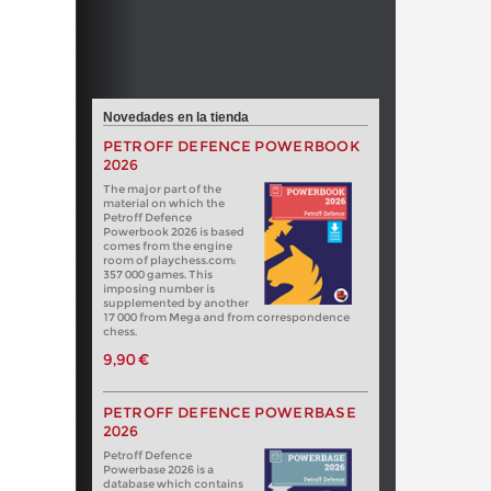
Novedades en la tienda
PETROFF DEFENCE POWERBOOK
2026
The major part of the
material on which the
Petroff Defence
Powerbook 2026 is based
comes from the engine
room of playchess.com:
357 000 games. This
imposing number is
supplemented by another
17 000 from Mega and from correspondence
chess.
9,90 €
PETROFF DEFENCE POWERBASE
2026
Petroff Defence
Powerbase 2026 is a
database which contains