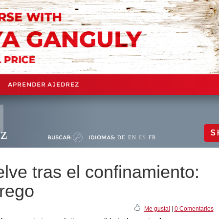
APRENDER AJEDREZ
ez
S
BUSCAR:
IDIOMAS:
DE
EN
ES
FR
elve tras el confinamiento:
rrego
Me gusta!
|
0 Comentarios