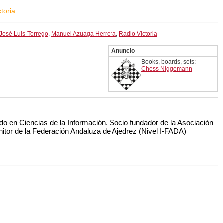
ctoria
José Luis-Torrego
,
Manuel Azuaga Herrera
,
Radio Victoria
Anuncio
Books, boards, sets:
Chess Niggemann
do en Ciencias de la Información. Socio fundador de la Asociación
nitor de la Federación Andaluza de Ajedrez (Nivel I-FADA)