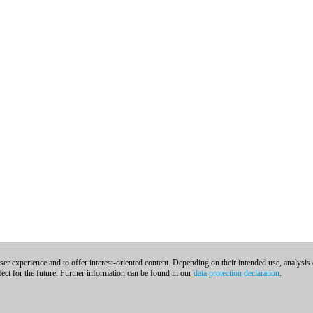
er experience and to offer interest-oriented content. Depending on their intended use, analysis
fect for the future. Further information can be found in our
data protection declaration
.
ra contactar
|
Cookies Management
|
Licencias
|
Compliance Hotline
|
Inicio