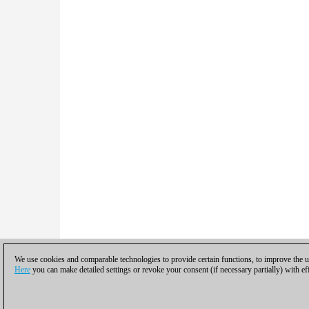
We use cookies and comparable technologies to provide certain functions, to improve the us
Here
you can make detailed settings or revoke your consent (if necessary partially) with ef
Política de privacidad
|
Pie de imprenta
|
Pa