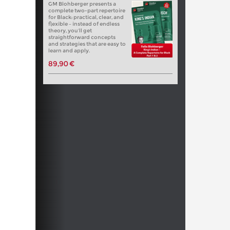
GM Blohberger presents a
complete two-part repertoire
for Black: practical, clear, and
flexible – instead of endless
theory, you’ll get
straightforward concepts
and strategies that are easy to
learn and apply.
89,90 €