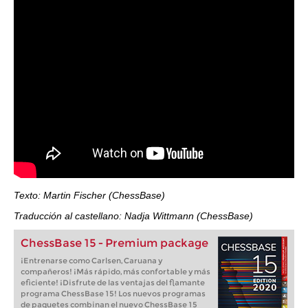
Texto: Martin Fischer (ChessBase)
Traducción al castellano: Nadja Wittmann (ChessBase)
ChessBase 15 - Premium package
¡Entrenarse como Carlsen, Caruana y
compañeros! ¡Más rápido, más confortable y más
eficiente! ¡Disfrute de las ventajas del flamante
programa ChessBase 15! Los nuevos programas
de paquetes combinan el nuevo ChessBase 15