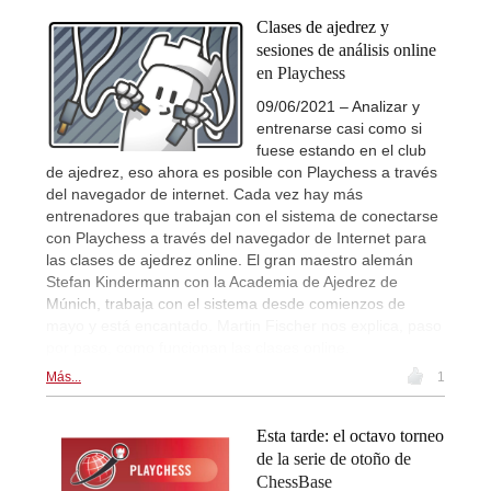
Clases de ajedrez y
sesiones de análisis online
en Playchess
09/06/2021 – Analizar y
entrenarse casi como si
fuese estando en el club
de ajedrez, eso ahora es posible con Playchess a través
del navegador de internet. Cada vez hay más
entrenadores que trabajan con el sistema de conectarse
con Playchess a través del navegador de Internet para
las clases de ajedrez online. El gran maestro alemán
Stefan Kindermann con la Academia de Ajedrez de
Múnich, trabaja con el sistema desde comienzos de
mayo y está encantado. Martin Fischer nos explica, paso
por paso, como funcionan las clases online.
Más...
1
Esta tarde: el octavo torneo
de la serie de otoño de
ChessBase