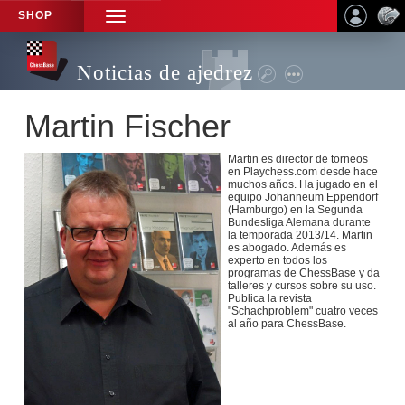
SHOP
TOGGLE
NAVIGATION
Noticias de ajedrez
Martin Fischer
Martin es director de torneos
en Playchess.com desde hace
muchos años. Ha jugado en el
equipo Johanneum Eppendorf
(Hamburgo) en la Segunda
Bundesliga Alemana durante
la temporada 2013/14. Martin
es abogado. Además es
experto en todos los
programas de ChessBase y da
talleres y cursos sobre su uso.
Publica la revista
"Schachproblem" cuatro veces
al año para ChessBase.