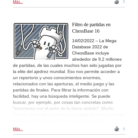
Más...
5
Filtro de partidas en
ChessBase 16
14/02/2022 – La Mega
Database 2022 de
ChessBase incluye
alrededor de 9,2 millones
de partidas, de las cuales muchos han sido jugadas por
la elite del ajedrez mundial. Eso nos permite acceder a
un repertorio y unos conocimientos enormes,
relacionados con las aperturas, el medio juego y las
partidas de finales. Para filtrar la información con
facilidad, hay una búsqueda inteligente. Se puede
buscar, por ejemplo, por cosas tan concretas como
"posiciones con el peón de la dama aislado". Martin
Fischer ha escrito un tutorial para explicar como funciona
y nos describe las posibilidades de búsqueda hay.
Más...
5