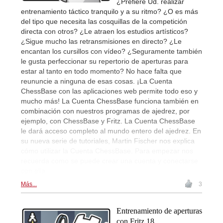
¿Prefiere Ud. realizar
entrenamiento táctico tranquilo y a su ritmo? ¿O es más
del tipo que necesita las cosquillas de la competición
directa con otros? ¿Le atraen los estudios artísticos?
¿Sigue mucho las retransmisiones en directo? ¿Le
encantan los cursillos con vídeo? ¿Seguramente también
le gusta perfeccionar su repertorio de aperturas para
estar al tanto en todo momento? No hace falta que
reununcie a ninguna de esas cosas. ¡La Cuenta
ChessBase con las aplicaciones web permite todo eso y
mucho más! La Cuenta ChessBase funciona también en
combinación con nuestros programas de ajedrez, por
ejemplo, con ChessBase y Fritz. La Cuenta ChessBase
le dará acceso completo al mundo entero del ajedrez. En
su nueva serie de tutoriales, Martin Fischer nos explica
cómo utilizar la Cuenta ChessBase. Para empezar nos
recuerda como se puede crear una cuenta y conectarse
con ella.
Más...
3
Entrenamiento de aperturas
con Fritz 18