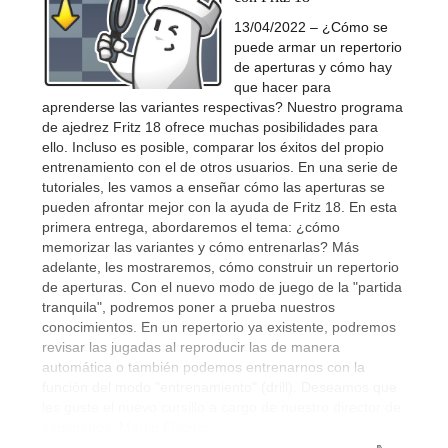
13/04/2022 – ¿Cómo se
puede armar un repertorio
de aperturas y cómo hay
que hacer para
aprenderse las variantes respectivas? Nuestro programa
de ajedrez Fritz 18 ofrece muchas posibilidades para
ello. Incluso es posible, comparar los éxitos del propio
entrenamiento con el de otros usuarios. En una serie de
tutoriales, les vamos a enseñar cómo las aperturas se
pueden afrontar mejor con la ayuda de Fritz 18. En esta
primera entrega, abordaremos el tema: ¿cómo
memorizar las variantes y cómo entrenarlas? Más
adelante, les mostraremos, cómo construir un repertorio
de aperturas. Con el nuevo modo de juego de la "partida
tranquila", podremos poner a prueba nuestros
conocimientos. En un repertorio ya existente, podremos
revisar las jugadas al reproducir las de manera
automática o también podemos entrenarnos con la
función del modo "entrenamiento" (drill). Deseamos que
les guste el nuevo cursillo a cargo de nuestro director de
seminarios, Martin Fischer.