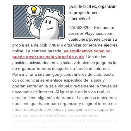
¡Así de fácil es, organizar
su propio torneo
cibernético!
27/03/2020 – En nuestro
servidor Playchess.com,
cualquiera puede crear su
propia sala de club virtual y organizar torneos de ajedrez
online. La semana pasada,
ya explicamos como se
puede crear una sala virtual de club
. Una de las
posibles actividades en las salas virtuales de juego es la
de organizar torneos de ajedrez a través de internet.
Para invitar a sus amigos y compañeros de club, basta
con comunicarles el enlace específico de la sala y
podrán entrar en la sala virtual directamente, a través del
navegador de internet. Al igual que en la vida real, el
director tiene algo más de trabajo. Las pocas maniobras
que tiene que hacer para organizar y dirigir el torneo en
nuestro servidor, son pocas y cualquiera será capaz de
hacerse cargo de dicha faena, que además es
entrentenida. ¡Los amigos del club se lo agradecerán! En
este tutorial les explicaremos paso por paso, cómo hay