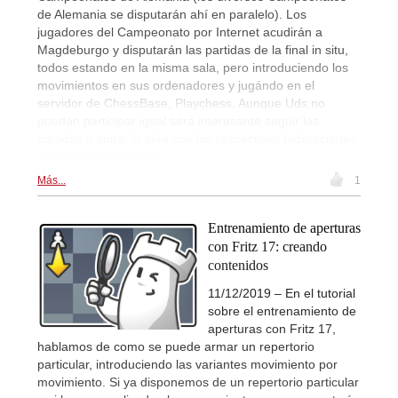
de Alemania se disputarán ahí en paralelo). Los
jugadores del Campeonato por Internet acudirán a
Magdeburgo y disputarán las partidas de la final in situ,
todos estando en la misma sala, pero introduciendo los
movimientos en sus ordenadores y jugándo en el
servidor de ChessBase, Playchess. Aunque Uds.no
puedan participar igual será interesante seguir las
partidas o imitar la idea con las respectivas federaciones
nacionales de su país.
Más...
1
Entrenamiento de aperturas
con Fritz 17: creando
contenidos
11/12/2019 – En el tutorial
sobre el entrenamiento de
aperturas con Fritz 17,
hablamos de como se puede armar un repertorio
particular, introduciendo las variantes movimiento por
movimiento. Si ya disponemos de un repertorio particular