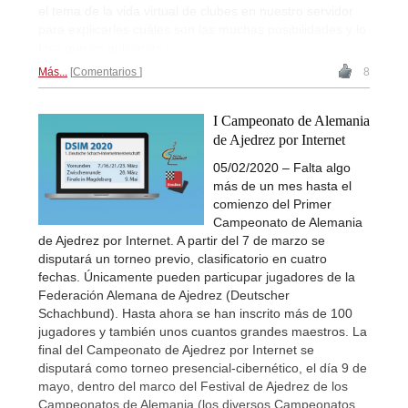
el tema de la vida virtual de clubes en nuestro servidor
para explicarles cuáles son las muchas posibilidades y lo
fácil que es aplicarlas.
Más...
Comentarios
8
I Campeonato de Alemania
de Ajedrez por Internet
05/02/2020 – Falta algo
más de un mes hasta el
comienzo del Primer
Campeonato de Alemania
de Ajedrez por Internet. A partir del 7 de marzo se
disputará un torneo previo, clasificatorio en cuatro
fechas. Únicamente pueden particupar jugadores de la
Federación Alemana de Ajedrez (Deutscher
Schachbund). Hasta ahora se han inscrito más de 100
jugadores y también unos cuantos grandes maestros. La
final del Campeonato de Ajedrez por Internet se
disputará como torneo presencial-cibernético, el día 9 de
mayo, dentro del marco del Festival de Ajedrez de los
Campeonatos de Alemania (los diversos Campeonatos