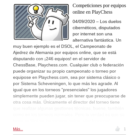
Competiciones por equipos
online en PlayChess
04/09/2020 – Los duelos
cibernéticos, disputados
por internet son una
alternativa fantástica. Un
muy buen ejemplo es el DSOL, el Campeonato de
Ajedrez de Alemania por equipos online, que se está
disputando con ¡246 equipos! en el servidor de
ChessBase, Playchess.com. Cualquier club o federación
puede organizar su propio campeonato o torneo por
equipose en Playchess.com, sea por sistema clásico o
por Sistema Scheveningen, lo que más les agrade. Al
igual que en los torneos "presenciales" los jugadores
simplemente pueden jugar, sin tener que preocuparse de
otra cosa más. Únicamente el director del torneo tiene
que realizar algunas gestiones técnicas, bueno, también
como en los torneos normales. Pero la verdad es que su
tarea es fácil en los torneos online. ¡Así funciona!
Más...
1