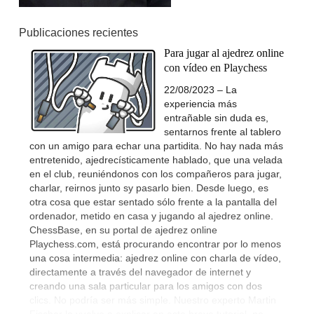
Publicaciones recientes
Para jugar al ajedrez online
con vídeo en Playchess
22/08/2023 – La
experiencia más
entrañable sin duda es,
sentarnos frente al tablero
con un amigo para echar una partidita. No hay nada más
entretenido, ajedrecísticamente hablado, que una velada
en el club, reuniéndonos con los compañeros para jugar,
charlar, reirnos junto sy pasarlo bien. Desde luego, es
otra cosa que estar sentado sólo frente a la pantalla del
ordenador, metido en casa y jugando al ajedrez online.
ChessBase, en su portal de ajedrez online
Playchess.com, está procurando encontrar por lo menos
una cosa intermedia: ajedrez online con charla de vídeo,
directamente a través del navegador de internet y
creando una sala particular para los amigos con dos
clics. No podría ser más simple. Nuestro experto Martin
Fischer lo vuelve a explicar en este breve tutorial, no