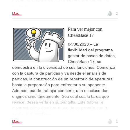
obstante.
Más...
2
Para ver mejor con
ChessBase 17
04/08/2023 – La
flexibilidad del programa
gestor de bases de datos,
ChessBase 17, se
demuestra en la diversidad de sus funciones. Comienza
con la captura de partidas y va desde el análisis de
partidas, la construcción de un repertorio de aperturas
hasta la preparación para enfrentar a su oponente.
Además, puede trabajar con cero, una o incluso dos
engines simultáneamente. Sea cual sea la tarea que
realice, desea verla en su pantalla. Este tutorial le
mostrará cómo dominar el uso de su pantalla con la
ayuda de ChessBase.
Más...
1