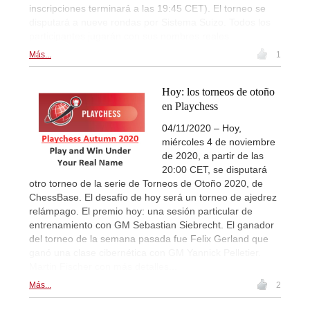
inscripciones terminará a las 19:45 CET). El torneo se
disputará a nueve rondas por Sistema Suizo. Todos los
participantes jugarán con sus nombres reales.
Más...
1
Hoy: los torneos de otoño
en Playchess
04/11/2020 – Hoy,
miércoles 4 de noviembre
de 2020, a partir de las
20:00 CET, se disputará
otro torneo de la serie de Torneos de Otoño 2020, de
ChessBase. El desafío de hoy será un torneo de ajedrez
relámpago. El premio hoy: una sesión particular de
entrenamiento con GM Sebastian Siebrecht. El ganador
del torneo de la semana pasada fue Felix Gerland que
ganó una clase cibernética con GM Yannick Pelletier.
Martin Fischer con más detalles...
Más...
2