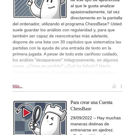
al que le gusta analizar
apasionadamente, tal vez
directamente en la pantalla
del ordenador, utilizando el programa ChessBase? Usted
suele guardar los análisis con regularidad y, para que
también ser capaz de reencotrarlas más adelante,
dispone de una lista con 30 capítulos que sistematiza las
partidas con la ayuda de una entrada de texto en la
primera jugada. A pesar de todo este cariñoso cuidado,
los análisis "desaparecen" milagrosamente, en algunos
casos. ¿Cómo es posible? ¿Qué ha fallado? Martin
Fischer, experto de ChessBase, conoce la respuesta y
sabe como evitarlo.
Más...
1
Para crear una Cuenta
ChessBase
29/09/2022 – Hay muchas
maneras distinas de
entrenarse en ajedrez.