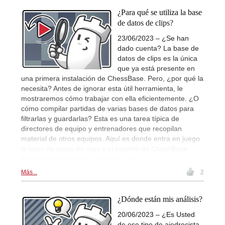
¿Para qué se utiliza la base
de datos de clips?
23/06/2023 – ¿Se han
dado cuenta? La base de
datos de clips es la única
que ya está presente en
una primera instalación de ChessBase. Pero, ¿por qué la
necesita? Antes de ignorar esta útil herramienta, le
mostraremos cómo trabajar con ella eficientemente. ¿O
cómo compilar partidas de varias bases de datos para
filtrarlas y guardarlas? Esta es una tarea típica de
directores de equipo y entrenadores que recopilan
material de otros equipos. Aquí es donde entra en juego
la base de datos de clips y el experto de ChessBase
Martin Fischer muestra cómo hacerlo.
Más...
2
¿Dónde están mis análisis?
20/06/2023 – ¿Es Usted
de ese tipo de ajedrecista