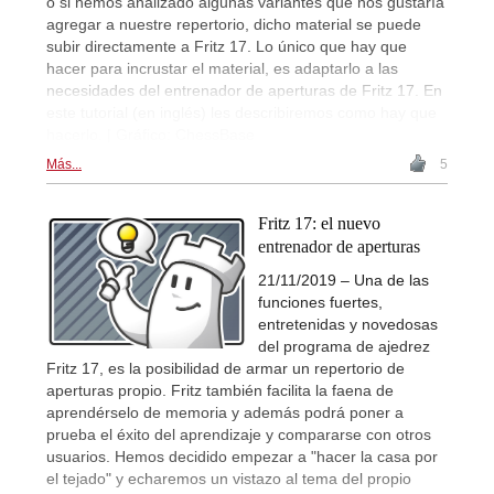
o si hemos analizado algunas variantes que nos gustaría
agregar a nuestre repertorio, dicho material se puede
subir directamente a Fritz 17. Lo único que hay que
hacer para incrustar el material, es adaptarlo a las
necesidades del entrenador de aperturas de Fritz 17. En
este tutorial (en inglés) les describiremos como hay que
hacerlo. | Gráfico: ChessBase
Más...
5
Fritz 17: el nuevo
entrenador de aperturas
21/11/2019 – Una de las
funciones fuertes,
entretenidas y novedosas
del programa de ajedrez
Fritz 17, es la posibilidad de armar un repertorio de
aperturas propio. Fritz también facilita la faena de
aprendérselo de memoria y además podrá poner a
prueba el éxito del aprendizaje y compararse con otros
usuarios. Hemos decidido empezar a "hacer la casa por
el tejado" y echaremos un vistazo al tema del propio