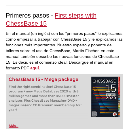
Primeros pasos -
First steps with
ChessBase 15
En el manual (en inglés) con los "primeros pasos" le explicamos
como empezar a trabajar con ChessBase 15 y le explicamos las
funciones más importantes. Nuestro experto y ponente de
talleres sobre el uso de ChessBase, Martin Fischer, en este
manual también describe las nuevas funciones de ChessBase
15. Es decir, es el comienzo ideal. Descargue el manual en
formato PDF
aquí
.
ChessBase 15 - Mega package
Find the right combination! ChessBase 15
program + new Mega Database 2020 with 8
million games and more than 85,000 master
analyses. Plus ChessBase Magazine (DVD +
magazine) and CB Premium membership for 1
year!
Más...