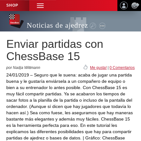
SHOP
TOGGLE
NAVIGATION
Noticias de ajedrez
Enviar partidas con
ChessBase 15
por Nadja Wittmann
Me gusta!
|
0 Comentarios
24/01/2019 – Seguro que le suena: acaba de jugar una partida
buena y le gustaría enviársela a un compañero de equipo o
bien a su entrenador lo antes posible. Con ChessBase 15 es
muy fácil compartir partidas. Ya se acabaron los tiempos de
sacar fotos a la planilla de la partida o incluso de la pantalla del
ordenador. (Aunque sí dicen que hay jugadores que todavía lo
hacen así.) Sea como fuese, les aseguramos que hay maneras
bastante más elegantes y además muy fáciles. ChessBase 15
es la herramienta perfecta para eso. En este tutorial les
explicamos las diferentes posibilidades que hay para compartir
partidas de ajedrez o bases de datos. | Gráfico: ChessBase