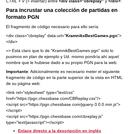
CTRL + V
(= insertar) entre
<div class="cbreplay"
y
</div>
.
Para incrustar una colección de partidas en
formato PGN
El fragmento de código necesario para ello sería:
<div class="cbreplay" data-url="
KramniksBestGames.pgn
">
</div>
=> Está claro que lo de "KramnikBestGames.pgn" solo lo
pusimos en plan de ejemplo y Ud. mismo pondría ahí aquel
nombre que le hubiese dado a su propio PGN para la web.
Importante
: Adicionalmente es necesario meter el siguiente
fragmento de código en la parte superior de la vista en HTML
de su página web:
<link rel="stylesheet" type="text/css"
href="https://pgn.chessbase.com/CBReplay.css"/>
<script src="https://pgn.chessbase.com/jquery-3.0.0.min.js">
</script>
<script src="https://pgn.chessbase.com/cbreplay.js"
type="text/javascript"></script>
Enlace directo a la descripción en inglés