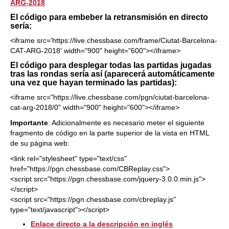
ARG-2018
El código para embeber la retransmisión en directo
sería:
<iframe src='https://live.chessbase.com/frame/Ciutat-Barcelona-
CAT-ARG-2018' width="900" height="600"></iframe>
El código para desplegar todas las partidas jugadas
tras las rondas sería así (aparecerá automáticamente
una vez que hayan terminado las partidas):
<iframe src="https://live.chessbase.com/pgn/ciutat-barcelona-
cat-arg-2018/0" width="900" height="600"></iframe>
Importante
: Adicionalmente es necesario meter el siguiente
fragmento de código en la parte superior de la vista en HTML
de su página web:
<link rel="stylesheet" type="text/css"
href="https://pgn.chessbase.com/CBReplay.css">
<script src="https://pgn.chessbase.com/jquery-3.0.0.min.js">
</script>
<script src="https://pgn.chessbase.com/cbreplay.js"
type="text/javascript"></script>
Enlace directo a la descripción en inglés