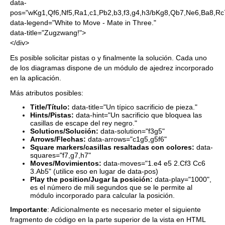
data-
pos="wKg1,Qf6,Nf5,Ra1,c1,Pb2,b3,f3,g4,h3/bKg8,Qb7,Ne6,Ba8,Rc7
data-legend="White to Move - Mate in Three."
data-title="Zugzwang!">
</div>
Es posible solicitar pistas o y finalmente la solución. Cada uno
de los diagramas dispone de un módulo de ajedrez incorporado
en la aplicación.
Más atributos posibles:
Title/Título:
data-title="Un típico sacrificio de pieza."
Hints/Pistas:
data-hint="Un sacrificio que bloquea las
casillas de escape del rey negro."
Solutions/Solución:
data-solution="f3g5"
Arrows/Flechas:
data-arrows="c1g5,g5f6"
Square markers/casillas resaltadas con colores:
data-
squares="f7,g7,h7"
Moves/Movimientos:
data-moves="1.e4 e5 2.Cf3 Cc6
3.Ab5" (utilice eso en lugar de data-pos)
Play the position/Jugar la posición:
data-play="1000",
es el número de mili segundos que se le permite al
módulo incorporado para calcular la posición.
Importante
: Adicionalmente es necesario meter el siguiente
fragmento de código en la parte superior de la vista en HTML