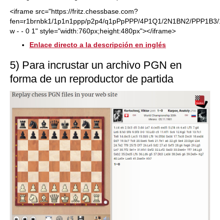
<iframe src="https://fritz.chessbase.com?
fen=r1brnbk1/1p1n1ppp/p2p4/q1pPpPPP/4P1Q1/2N1BN2/PPP1B3
w - - 0 1" style="width:760px;height:480px"></iframe>
Enlace directo a la descripción en inglés
5) Para incrustar un archivo PGN en
forma de un reproductor de partida