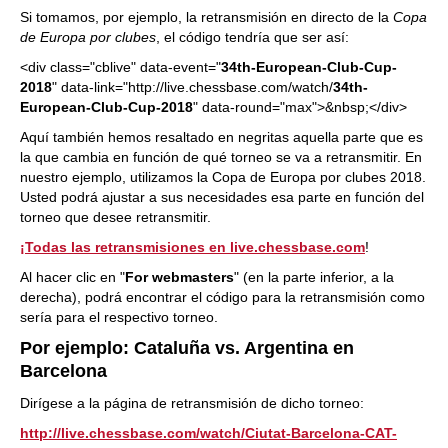
Si tomamos, por ejemplo, la retransmisión en directo de la
Copa
de Europa por clubes
, el código tendría que ser así:
<div class="cblive" data-event="
34th-European-Club-Cup-
2018
" data-link="http://live.chessbase.com/watch/
34th-
European-Club-Cup-2018
" data-round="max">&nbsp;</div>
Aquí también hemos resaltado en negritas aquella parte que es
la que cambia en función de qué torneo se va a retransmitir. En
nuestro ejemplo, utilizamos la Copa de Europa por clubes 2018.
Usted podrá ajustar a sus necesidades esa parte en función del
torneo que desee retransmitir.
¡Todas las retransmisiones en live.chessbase.com
!
Al hacer clic en "
For webmasters
" (en la parte inferior, a la
derecha), podrá encontrar el código para la retransmisión como
sería para el respectivo torneo.
Por ejemplo: Cataluña vs. Argentina en
Barcelona
Dirígese a la página de retransmisión de dicho torneo:
http://live.chessbase.com/watch/Ciutat-Barcelona-CAT-