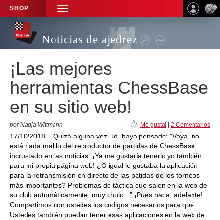
SHOP
TOGGLE
NAVIGATION
Noticias de ajedrez
¡Las mejores
herramientas ChessBase
en su sitio web!
por Nadja Wittmann
Me gusta!
|
2 Comentarios
17/10/2018 – Quizá alguna vez Ud. haya pensado: "Vaya, no
está nada mal lo del reproductor de partidas de ChessBase,
incrustado en las noticias. ¡Ya me gustaría tenerlo yo también
para mi propia página web! ¿O igual le gustaba la aplicación
para la retransmisión en directo de las patidas de los torneos
más importantes? Problemas de táctica que salen en la web de
su club automáticamente, muy chulo..." ¡Pues nada, adelante!
Compartimos con ustedes los códigos necesarios para que
Ustedes también puedan tener esas aplicaciones en la web de