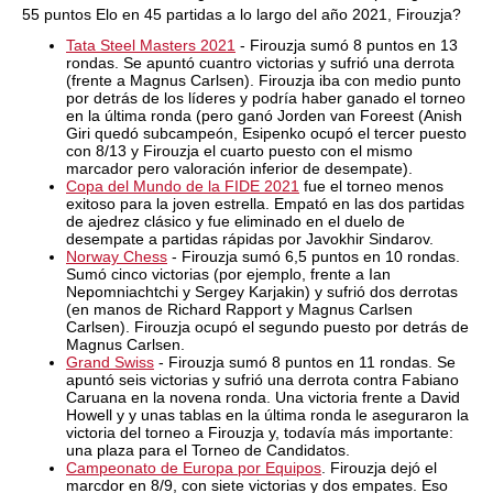
55 puntos Elo en 45 partidas a lo largo del año 2021, Firouzja?
Tata Steel Masters 2021
- Firouzja sumó 8 puntos en 13
rondas. Se apuntó cuantro victorias y sufrió una derrota
(frente a Magnus Carlsen). Firouzja iba con medio punto
por detrás de los líderes y podría haber ganado el torneo
en la última ronda (pero ganó Jorden van Foreest (Anish
Giri quedó subcampeón, Esipenko ocupó el tercer puesto
con 8/13 y Firouzja el cuarto puesto con el mismo
marcador pero valoración inferior de desempate).
Copa del Mundo de la FIDE 2021
fue el torneo menos
exitoso para la joven estrella. Empató en las dos partidas
de ajedrez clásico y fue eliminado en el duelo de
desempate a partidas rápidas por Javokhir Sindarov.
Norway Chess
- Firouzja sumó 6,5 puntos en 10 rondas.
Sumó cinco victorias (por ejemplo, frente a Ian
Nepomniachtchi y Sergey Karjakin) y sufrió dos derrotas
(en manos de Richard Rapport y Magnus Carlsen
Carlsen). Firouzja ocupó el segundo puesto por detrás de
Magnus Carlsen.
Grand Swiss
- Firouzja sumó 8 puntos en 11 rondas. Se
apuntó seis victorias y sufrió una derrota contra Fabiano
Caruana en la novena ronda. Una victoria frente a David
Howell y y unas tablas en la última ronda le aseguraron la
victoria del torneo a Firouzja y, todavía más importante:
una plaza para el Torneo de Candidatos.
Campeonato de Europa por Equipos
. Firouzja dejó el
marcdor en 8/9, con siete victorias y dos empates. Eso