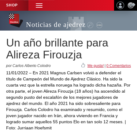
SHOP
TOGGLE
NAVIGATION
Noticias de ajedrez
Un año brillante para
Alireza Firouzja
por Carlos Alberto Colodro
Me gusta!
|
0 Comentarios
11/01/2022 – En 2021 Magnus Carlsen volvió a defender el
título de Campeón del Mundo de Ajedrez Clásico. Ha sido la
cuarta vez que la estrella noruega ha logrado dicha hazaña. Por
otra parte, el joven Alireza Firouzja (18 años) ha ascendido al
segundo pusto del escalafón de los mejores jugadores de
ajedrez del mundo. El año 2021 ha sido sobresaliente para
Firouzja. Carlos Colodro ha examinado y resumido, como el
joven jugador nacido en Irán, ahora viviendo en Francia y
logrado sumar aquellos 55 puntos Elo en tan solo 12 meses. |
Foto: Jurriaan Hoefsmit