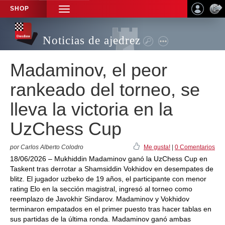
SHOP
TOGGLE
NAVIGATION
Noticias de ajedrez
Madaminov, el peor
rankeado del torneo, se
lleva la victoria en la
UzChess Cup
por Carlos Alberto Colodro
Me gusta!
|
0 Comentarios
18/06/2026 – Mukhiddin Madaminov ganó la UzChess Cup en
Taskent tras derrotar a Shamsiddin Vokhidov en desempates de
blitz. El jugador uzbeko de 19 años, el participante con menor
rating Elo en la sección magistral, ingresó al torneo como
reemplazo de Javokhir Sindarov. Madaminov y Vokhidov
terminaron empatados en el primer puesto tras hacer tablas en
sus partidas de la última ronda. Madaminov ganó ambas