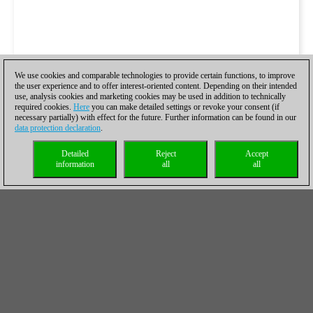
We use cookies and comparable technologies to provide certain functions, to improve
the user experience and to offer interest-oriented content. Depending on their intended
use, analysis cookies and marketing cookies may be used in addition to technically
required cookies.
Here
you can make detailed settings or revoke your consent (if
necessary partially) with effect for the future. Further information can be found in our
data protection declaration
.
Detailed
Reject
Accept
information
all
all