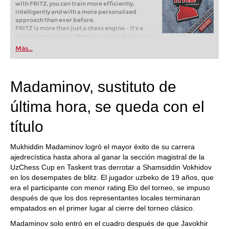
with FRITZ, you can train more efficiently,
intelligently and with a more personalised
approach than ever before.
FRITZ is more than just a chess engine – it’s a
training revolution! Whether you’re taking your
first steps into the world of club chess, or already
Más...
playing at a tournament level: with FRITZ, you can
train more efficiently, intelligently and with a
more personalised approach than ever before.
Madaminov, sustituto de
última hora, se queda con el
título
Mukhiddin Madaminov logró el mayor éxito de su carrera
ajedrecística hasta ahora al ganar la sección magistral de la
UzChess Cup en Taskent tras derrotar a Shamsiddin Vokhidov
en los desempates de blitz. El jugador uzbeko de 19 años, que
era el participante con menor rating Elo del torneo, se impuso
después de que los dos representantes locales terminaran
empatados en el primer lugar al cierre del torneo clásico.
Madaminov solo entró en el cuadro después de que Javokhir