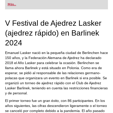
first steps into the world of club chess, or already
Más...
playing at a tournament level: with FRITZ, you can
train more efficiently, intelligently and with a
more personalised approach than ever before.
V Festival de Ajedrez Lasker
(ajedrez rápido) en Barlinek
2024
Emanuel Lasker nació en la pequeña ciudad de Berlinchen hace
150 años, y la Federación Alemana de Ajedrez ha declarado
2018 el Año Lasker para celebrar la ocasión. Berlinchen se
llama ahora Barlinek y está situado en Polonia. Como era de
esperar, se pidió al responsable de las relaciones germano-
polacas que organizara un evento en Barlinek si era posible. Se
organizó un torneo de ajedrez rápido con el Club de Ajedrez
Lasker Barlinek, teniendo en cuenta las restricciones financieras
y de personal.
El primer torneo fue un gran éxito, con 86 participantes. En los
años siguientes, las cifras descendieron ligeramente o el torneo
se canceló por completo debido a la pandemia. El año pasado