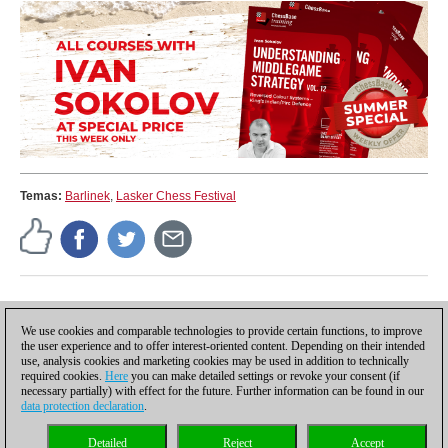
Temas:
Barlinek
,
Lasker Chess Festival
Prof. Dr. Hans-Jürgen Hochgräfe
Prof. Dr. Hans-Jürgen Hochgräfe
We use cookies and comparable technologies to provide certain functions, to improve
the user experience and to offer interest-oriented content. Depending on their intended
use, analysis cookies and marketing cookies may be used in addition to technically
required cookies.
Here
you can make detailed settings or revoke your consent (if
necessary partially) with effect for the future. Further information can be found in our
data protection declaration
.
Política de privacidad
|
Pie de imprenta
|
Para contactar
|
Cookies Management
|
Detailed
Reject
Accept