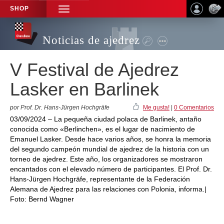
SHOP
TOGGLE
NAVIGATION
Noticias de ajedrez
V Festival de Ajedrez
Lasker en Barlinek
por Prof. Dr. Hans-Jürgen Hochgräfe
Me gusta!
|
0 Comentarios
03/09/2024 – La pequeña ciudad polaca de Barlinek, antaño
conocida como «Berlinchen», es el lugar de nacimiento de
Emanuel Lasker. Desde hace varios años, se honra la memoria
del segundo campeón mundial de ajedrez de la historia con un
torneo de ajedrez. Este año, los organizadores se mostraron
encantados con el elevado número de participantes. El Prof. Dr.
Hans-Jürgen Hochgräfe, representante de la Federación
Alemana de Ajedrez para las relaciones con Polonia, informa.|
Foto: Bernd Wagner