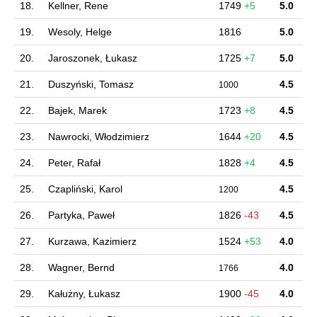
18.
Kellner, Rene
1749
+5
5.0
19.
Wesoly, Helge
1816
5.0
20.
Jaroszonek, Łukasz
1725
+7
5.0
21.
Duszyński, Tomasz
4.5
1000
22.
Bajek, Marek
1723
+8
4.5
23.
Nawrocki, Włodzimierz
1644
+20
4.5
24.
Peter, Rafał
1828
+4
4.5
25.
Czapliński, Karol
4.5
1200
26.
Partyka, Paweł
1826
-43
4.5
27.
Kurzawa, Kazimierz
1524
+53
4.0
28.
Wagner, Bernd
4.0
1766
29.
Kałużny, Łukasz
1900
-45
4.0