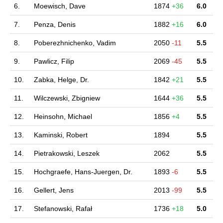
6.
Moewisch, Dave
1874
+36
6.0
7.
Penza, Denis
1882
+16
6.0
8.
Poberezhnichenko, Vadim
2050
-11
5.5
9.
Pawlicz, Filip
2069
-45
5.5
10.
Zabka, Helge, Dr.
1842
+21
5.5
11.
Wilczewski, Zbigniew
1644
+36
5.5
12.
Heinsohn, Michael
1856
+4
5.5
13.
Kaminski, Robert
1894
5.5
14.
Pietrakowski, Leszek
2062
5.5
15.
Hochgraefe, Hans-Juergen, Dr.
1893
-6
5.5
16.
Gellert, Jens
2013
-99
5.5
17.
Stefanowski, Rafał
1736
+18
5.0