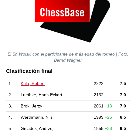
El Sr. Wolski con el participante de más edad del torneo | Foto:
Bernd Wagner
Clasificación final
1.
Kula, Robert
2222
7.5
2.
Luethke, Hans-Eckart
2132
7.0
3.
Brok, Jerzy
2061
+13
7.0
4.
Werthmann, Nils
1999
+25
6.5
5.
Gniadek, Andrzej
1855
+38
6.5