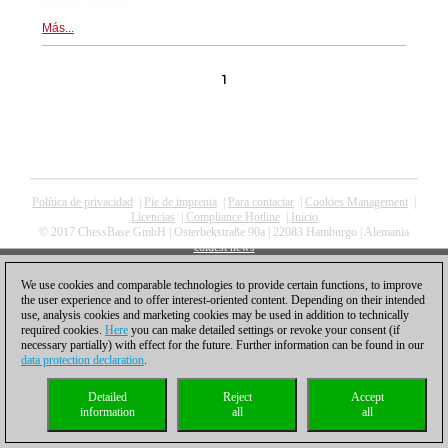
Bernd Wagner
Más...
1
Política de privacidad
|
Pie de imprenta
|
Para contactar
|
Cookies Management
|
Licencias
|
Compliance Hotline
|
Inicio
© 2017 ChessBase GmbH | Osterbekstraße 90a | 22083 Hamburgo | Alemania
coldest news
We use cookies and comparable technologies to provide certain functions, to improve
the user experience and to offer interest-oriented content. Depending on their intended
use, analysis cookies and marketing cookies may be used in addition to technically
required cookies.
Here
you can make detailed settings or revoke your consent (if
necessary partially) with effect for the future. Further information can be found in our
data protection declaration
.
Detailed
Reject
Accept
information
all
all