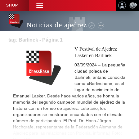
SHOP
TOGGLE
NAVIGATION
Noticias de ajedrez
tag: Barlinek - Página 1
V Festival de Ajedrez
Lasker en Barlinek
03/09/2024 – La pequeña
ciudad polaca de
Barlinek, antaño conocida
como «Berlinchen», es el
lugar de nacimiento de
Emanuel Lasker. Desde hace varios años, se honra la
memoria del segundo campeón mundial de ajedrez de la
historia con un torneo de ajedrez. Este año, los
organizadores se mostraron encantados con el elevado
número de participantes. El Prof. Dr. Hans-Jürgen
Hochgräfe, representante de la Federación Alemana de
Ajedrez para las relaciones con Polonia, informa.| Foto: