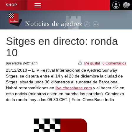
SHOP
TOGGLE
NAVIGATION
Noticias de ajedrez
Sitges en directo: ronda
10
por Nadja Wittmann
Me gusta!
|
0 Comentarios
23/12/2018 – El V Festival Internacional de Ajedrez Sunway
Sitges, se disputa entre el 14 y el 23 de diciembre la ciudad de
Sitges, situada unos 36 kilómetros al suroeste de Barcelona.
Habrá retransmisiones en
live.chessbase.com
y al hacer clic en
esta noticia (mientras estén en marcha las partidas). Comienzo
de la ronda: hoy a las 09:30 CET. | Foto: ChessBase India