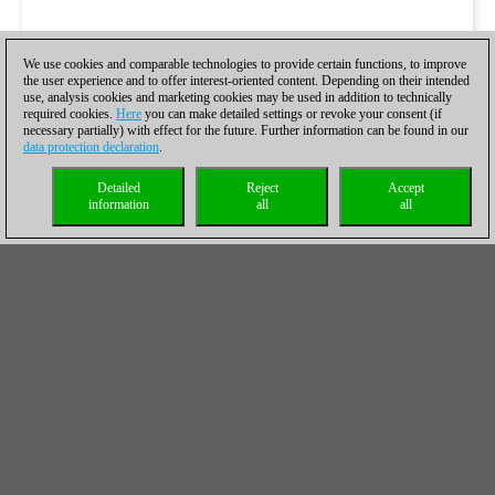
We use cookies and comparable technologies to provide certain functions, to improve
the user experience and to offer interest-oriented content. Depending on their intended
use, analysis cookies and marketing cookies may be used in addition to technically
required cookies.
Here
you can make detailed settings or revoke your consent (if
necessary partially) with effect for the future. Further information can be found in our
data protection declaration
.
Detailed
Reject
Accept
information
all
all