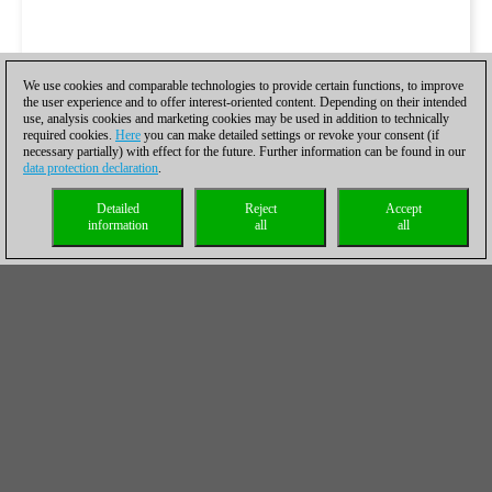
We use cookies and comparable technologies to provide certain functions, to improve
the user experience and to offer interest-oriented content. Depending on their intended
use, analysis cookies and marketing cookies may be used in addition to technically
required cookies.
Here
you can make detailed settings or revoke your consent (if
necessary partially) with effect for the future. Further information can be found in our
data protection declaration
.
Detailed
Reject
Accept
information
all
all