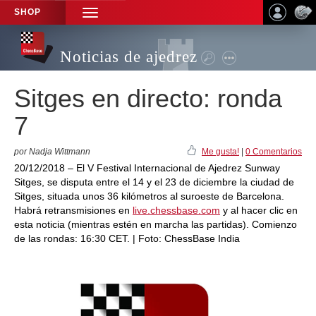
SHOP
TOGGLE
NAVIGATION
Noticias de ajedrez
Sitges en directo: ronda
7
por Nadja Wittmann
Me gusta!
|
0 Comentarios
20/12/2018 – El V Festival Internacional de Ajedrez Sunway
Sitges, se disputa entre el 14 y el 23 de diciembre la ciudad de
Sitges, situada unos 36 kilómetros al suroeste de Barcelona.
Habrá retransmisiones en
live.chessbase.com
y al hacer clic en
esta noticia (mientras estén en marcha las partidas). Comienzo
de las rondas: 16:30 CET. | Foto: ChessBase India