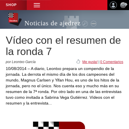
SHOP
TOGGLE
NAVIGATION
Noticias de ajedrez
Vídeo con el resumen de
la ronda 7
por Leontxo García
Me gusta!
|
0 Comentarios
10/08/2014 – A diario, Leontxo prepara un compendio de la
jornada. La derrota el mismo día de los dos campeones del
mundo, Magnus Carlsen y Yifan Hou, es uno de los hitos de la
jornada, pero no el único. Nos cuenta eso y mucho más en su
resumen de la 7ª ronda. Por otro lado en una de las entrevistas
tuvo como invitada a Sabrina Vega Gutiérrez. Vídeos con el
resumen y la entrevista...