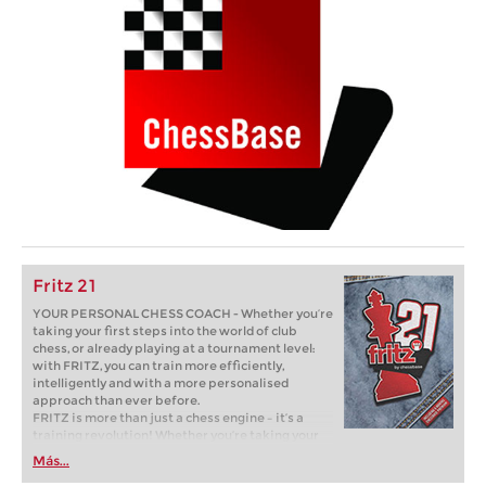
Fritz 21
YOUR PERSONAL CHESS COACH - Whether you’re
taking your first steps into the world of club
chess, or already playing at a tournament level:
with FRITZ, you can train more efficiently,
intelligently and with a more personalised
approach than ever before.
FRITZ is more than just a chess engine – it’s a
training revolution! Whether you’re taking your
first steps into the world of club chess, or already
Más...
playing at a tournament level: with FRITZ, you can