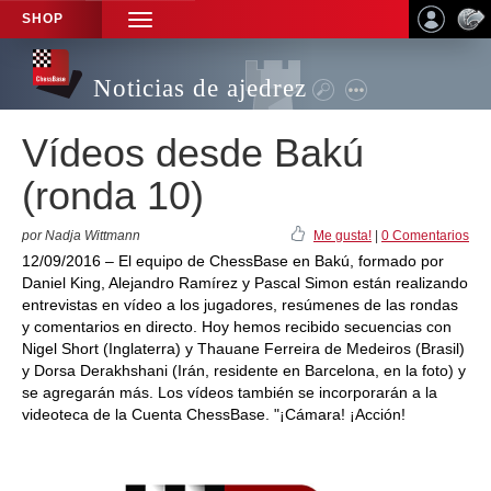
SHOP
TOGGLE
NAVIGATION
Noticias de ajedrez
Vídeos desde Bakú
(ronda 10)
por Nadja Wittmann
Me gusta!
|
0 Comentarios
12/09/2016 – El equipo de ChessBase en Bakú, formado por
Daniel King, Alejandro Ramírez y Pascal Simon están realizando
entrevistas en vídeo a los jugadores, resúmenes de las rondas
y comentarios en directo. Hoy hemos recibido secuencias con
Nigel Short (Inglaterra) y Thauane Ferreira de Medeiros (Brasil)
y Dorsa Derakhshani (Irán, residente en Barcelona, en la foto) y
se agregarán más. Los vídeos también se incorporarán a la
videoteca de la Cuenta ChessBase. "¡Cámara! ¡Acción!