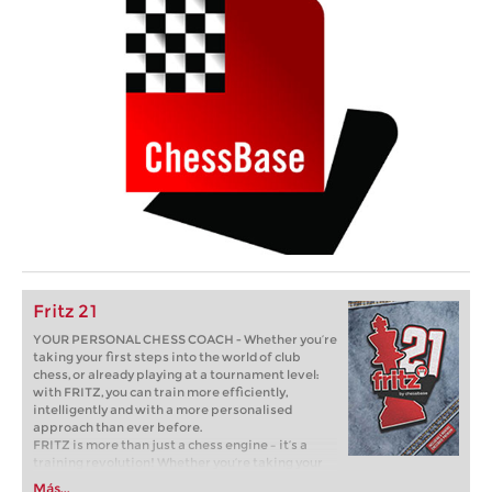
Fritz 21
YOUR PERSONAL CHESS COACH - Whether you’re
taking your first steps into the world of club
chess, or already playing at a tournament level:
with FRITZ, you can train more efficiently,
intelligently and with a more personalised
approach than ever before.
FRITZ is more than just a chess engine – it’s a
training revolution! Whether you’re taking your
first steps into the world of club chess, or already
Más...