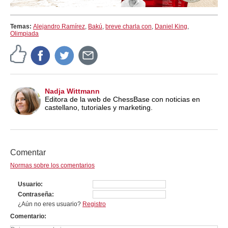
Temas:
Alejandro Ramírez
,
Bakú
,
breve charla con
,
Daniel King
,
Olimpiada
Nadja Wittmann
Editora de la web de ChessBase con noticias en
castellano, tutoriales y marketing.
Comentar
Normas sobre los comentarios
Usuario
Contraseña
¿Aún no eres usuario?
Registro
Comentario