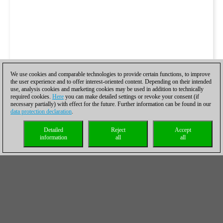
We use cookies and comparable technologies to provide certain functions, to improve
the user experience and to offer interest-oriented content. Depending on their intended
use, analysis cookies and marketing cookies may be used in addition to technically
required cookies.
Here
you can make detailed settings or revoke your consent (if
necessary partially) with effect for the future. Further information can be found in our
data protection declaration
.
Detailed
Reject
Accept
information
all
all