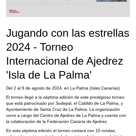
training revolution! Whether you’re taking your
first steps into the world of club chess, or already
Más...
playing at a tournament level: with FRITZ, you can
train more efficiently, intelligently and with a
more personalised approach than ever before.
Jugando con las estrellas
2024 - Torneo
Internacional de Ajedrez
'Isla de La Palma'
Del 2 al 9 de agosto de 2024, en La Palma (Islas Canarias)
El torneo llegó a la séptima edición de este prestigioso torneo
que está patrocinado por Sodepal, el Cabildo de La Palma, y
Ayuntamiento de Santa Cruz de La Palma. La organización
corre a cargo del Centro de Ajedrez de La Palma y cuenta con
la colaboración de la Federación Canaria de Ajedrez.
En esta séptima edición el torneo contará con 10 rondas,