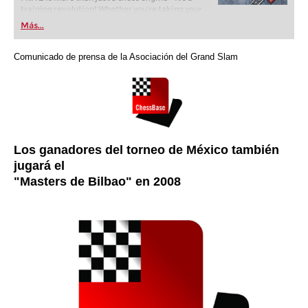
training revolution! Whether you’re taking your
first steps into the world of club chess, or already
Más...
playing at a tournament level: with FRITZ, you can
train more efficiently, intelligently and with a
more personalised approach than ever before.
Comunicado de prensa de la Asociación del Grand Slam
Los ganadores del torneo de México también
jugará el
"Masters de Bilbao" en 2008