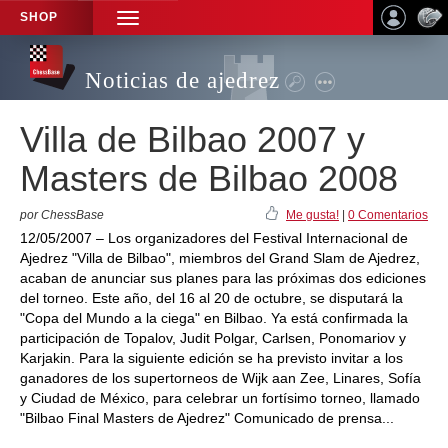
SHOP
TOGGLE
NAVIGATION
Noticias de ajedrez
Villa de Bilbao 2007 y
Masters de Bilbao 2008
por ChessBase
Me gusta!
|
0 Comentarios
12/05/2007 – Los organizadores del Festival Internacional de
Ajedrez "Villa de Bilbao", miembros del Grand Slam de Ajedrez,
acaban de anunciar sus planes para las próximas dos ediciones
del torneo. Este año, del 16 al 20 de octubre, se disputará la
"Copa del Mundo a la ciega" en Bilbao. Ya está confirmada la
participación de Topalov, Judit Polgar, Carlsen, Ponomariov y
Karjakin. Para la siguiente edición se ha previsto invitar a los
ganadores de los supertorneos de Wijk aan Zee, Linares, Sofía
y Ciudad de México, para celebrar un fortísimo torneo, llamado
"Bilbao Final Masters de Ajedrez" Comunicado de prensa...