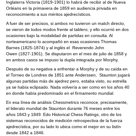
Inglaterra Victoria (1819-1901) lo habrá de recibir al de Nueva
Orléans en la primavera de 1859 en audiencia privada en
reconocimiento a sus méritos ajedrecísticos.
A fuer de ser precisos, si ambos no tuvieron un match directo,
se vieron de todos modos frente al tablero; y ello ocurrió en dos
ocasiones bajo la modalidad de partidas en consulta. Al
norteamericano lo acompañó en esas ocasiones Thomas
Barnes (1825-1874) y al inglés el Reverendo John
Owen (1827-1901). Se disputaron en el mes de julio de 1858 y
en ambos casos se impuso la dupla integrada por Morphy.
Después de su negativa a enfrentar a Morphy y de su caída en
el Torneo de Londres de 1851 ante Anderssen, Staunton jugará
algunas partidas más de ajedrez pero, estaba visto, su estrella
ya se había eclipsado. Nada volvería a ser como en los años 40
en donde había predominado en el firmamento mundial.
En esa línea de análisis Chessmetrics reconoce, precisamente,
el liderato mundial de Staunton durante 76 meses entre los
años 1843 y 1849. Edo Historical Chess Ratings, otro de los
sistemas reconocidos de medición retrospectiva de la fuerza
ajedrecística, por su lado lo ubica como el mejor en su listín
desde 1842 a 1846.