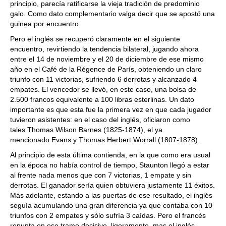
principio, parecía ratificarse la vieja tradición de predominio
galo. Como dato complementario valga decir que se apostó una
guinea por encuentro.
Pero el inglés se recuperó claramente en el siguiente
encuentro, revirtiendo la tendencia bilateral, jugando ahora
entre el 14 de noviembre y el 20 de diciembre de ese mismo
año en el Café de la Régence de París, obteniendo un claro
triunfo con 11 victorias, sufriendo 6 derrotas y alcanzado 4
empates. El vencedor se llevó, en este caso, una bolsa de
2.500 francos equivalente a 100 libras esterlinas. Un dato
importante es que esta fue la primera vez en que cada jugador
tuvieron asistentes: en el caso del inglés, oficiaron como
tales Thomas Wilson Barnes (1825-1874), el ya
mencionado Evans y Thomas Herbert Worrall (1807-1878).
Al principio de esta última contienda, en la que como era usual
en la época no había control de tiempo, Staunton llegó a estar
al frente nada menos que con 7 victorias, 1 empate y sin
derrotas. El ganador sería quien obtuviera justamente 11 éxitos.
Más adelante, estando a las puertas de ese resultado, el inglés
seguía acumulando una gran diferencia ya que contaba con 10
triunfos con 2 empates y sólo sufría 3 caídas. Pero el francés
repunta en ese tramo decisivo, ligeramente, mas el inglés