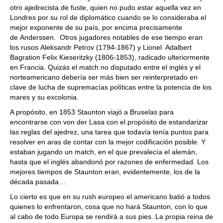
otro ajedrecista de fuste, quien no pudo estar aquella vez en
Londres por su rol de diplomático cuando se lo consideraba el
mejor exponente de su país, por encima precisamente
de Anderssen. Otros jugadores notables de ese tiempo eran
los rusos Aleksandr Petrov (1794-1867) y Lionel Adalbert
Bagration Felix Kieseritzky (1806-1853), radicado ulteriormente
en Francia. Quizás el match no disputado entre el inglés y el
norteamericano debería ser más bien ser reinterpretado en
clave de lucha de supremacías políticas entre la potencia de los
mares y su excolonia.
A propósito, en 1853 Staunton viajó a Bruselas para
encontrarse con von der Lasa con el propósito de estandarizar
las reglas del ajedrez, una tarea que todavía tenía puntos para
resolver en aras de contar con la mejor codificación posible. Y
estaban jugando un match, en el que prevalecía el alemán,
hasta que el inglés abandonó por razones de enfermedad. Los
mejores tiempos de Staunton eran, evidentemente, los de la
década pasada…
Lo cierto es que en su rush europeo el americano batió a todos
quienes lo enfrentaron, cosa que no hará Staunton, con lo que
al cabo de todo Europa se rendirá a sus pies. La propia reina de