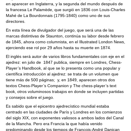
en aparecer en Inglaterra, y la segunda del mundo después de
la francesa Le Palamède, que surgió en 1836 con Louis-Charles
Mahé de La Bourdonnais (1795-1840) como uno de sus
directores.
En esta línea de divulgador del juego, que será una de las
marcas distintivas de Staunton, continúa su labor desde febrero
de 1845, ahora como columnista, en el Illustrated London News,
ejerciendo ese rol por 29 años hasta su muerte en 1874.
El inglés será autor de varios libros fundamentales con eje en el
ajedrez: en julio de 1847 publica, siempre en Londres, Chess-
Player’s Handbook, al que se lo presenta como una popular y
científica introducción al ajedrez: se trata de un volumen que
tiene más de 500 páginas; y, en 1849, aparecen otros dos
textos Chess-Player’s Companion y The chess-player’s text
book, otros voluminosos trabajos en donde se incluyen partidas
y consejos sobre el juego.
Es sabido que el epicentro ajedrecístico mundial estaba
centrado en las ciudades de París y Londres en los comienzos
del siglo XIX, con exponentes valiosos a ambos lados del Canal
de la Mancha. Pero era Francia la que había venido
predominando desde los tiempos de François-André Danican