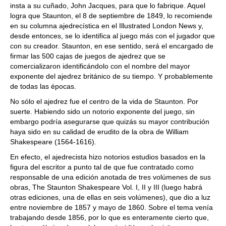
insta a su cuñado, John Jacques, para que lo fabrique. Aquel
logra que Staunton, el 8 de septiembre de 1849, lo recomiende
en su columna ajedrecística en el Illustrated London News y,
desde entonces, se lo identifica al juego más con el jugador que
con su creador. Staunton, en ese sentido, será el encargado de
firmar las 500 cajas de juegos de ajedrez que se
comercializaron identificándolo con el nombre del mayor
exponente del ajedrez británico de su tiempo. Y probablemente
de todas las épocas.
No sólo el ajedrez fue el centro de la vida de Staunton. Por
suerte. Habiendo sido un notorio exponente del juego, sin
embargo podría asegurarse que quizás su mayor contribución
haya sido en su calidad de erudito de la obra de William
Shakespeare (1564-1616).
En efecto, el ajedrecista hizo notorios estudios basados en la
figura del escritor a punto tal de que fue contratado como
responsable de una edición anotada de tres volúmenes de sus
obras, The Staunton Shakespeare Vol. I, II y III (luego habrá
otras ediciones, una de ellas en seis volúmenes), que dio a luz
entre noviembre de 1857 y mayo de 1860. Sobre el tema venía
trabajando desde 1856, por lo que es enteramente cierto que,