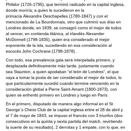
Philidor (1726-1795), que terminó radicado en la capital inglesa,
donde moriría; a quien le sucedieron en la
primacía Alexandre Deschapelles (1780-1847) y con el
mencionado de La Bourdonnais, otro que culminó sus días en
Londres donde, en 1839, se consagró como el mejor de todos
al vencer, en contienda titánica, al irlandés Alexander
McDonnell (1798-1835), quien era considerado el mejor
exponente de la isla, sucediendo en esa consideración al
escocés John Cochrane (1798-1878).
Con todo, esa prevalencia gala será interpelada primero, y
desplazada definitivamente más tarde, justamente cuando
sea Staunton, a quien apodaban “el león de Londres”, el que
vaya a tomar la posta de ser considerado el mejor de todos, lo
que particularmente sucedió cuando termine venciendo en la
consideración global a Pierre Saint-Amant (1800-1873), con
quien se enfrentó primero en Londres y luego en París.
En el primero, disputado de manera algo informal en el St.
George´s Chess Club de la capital inglesa entre el 28 de abril y
el 7 de mayo de 1843, se impuso el francés con 3 triunfos (dos
consecutivos en la quinta y sexta partida del match, revirtiendo
la suerte de su resultado), 2 derrotas y 1 empate, con lo que, en