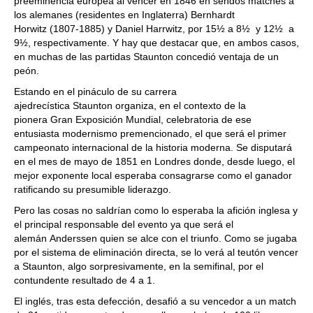
preeminencia europea al vencer en 1846 en sendos matches a
los alemanes (residentes en Inglaterra) Bernhardt
Horwitz (1807-1885) y Daniel Harrwitz, por 15½ a 8½ y 12½ a
9½, respectivamente. Y hay que destacar que, en ambos casos,
en muchas de las partidas Staunton concedió ventaja de un
peón.
Estando en el pináculo de su carrera
ajedrecística Staunton organiza, en el contexto de la
pionera Gran Exposición Mundial, celebratoria de ese
entusiasta modernismo premencionado, el que será el primer
campeonato internacional de la historia moderna. Se disputará
en el mes de mayo de 1851 en Londres donde, desde luego, el
mejor exponente local esperaba consagrarse como el ganador
ratificando su presumible liderazgo.
Pero las cosas no saldrían como lo esperaba la afición inglesa y
el principal responsable del evento ya que será el
alemán Anderssen quien se alce con el triunfo. Como se jugaba
por el sistema de eliminación directa, se lo verá al teutón vencer
a Staunton, algo sorpresivamente, en la semifinal, por el
contundente resultado de 4 a 1.
El inglés, tras esta defección, desafió a su vencedor a un match