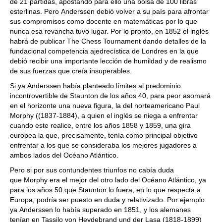
de 21 partidas, apostando para ello una bolsa de 100 libras
esterlinas. Pero Anderssen debió volver a su país para afrontar
sus compromisos como docente en matemáticas por lo que
nunca esa revancha tuvo lugar. Por lo pronto, en 1852 el inglés
habrá de publicar The Chess Tournament dando detalles de la
fundacional competencia ajedrecística de Londres en la que
debió recibir una importante lección de humildad y de realismo
de sus fuerzas que creía insuperables.
Si ya Anderssen había planteado límites al predominio
incontrovertible de Staunton de los años 40, para peor asomará
en el horizonte una nueva figura, la del norteamericano Paul
Morphy ((1837-1884), a quien el inglés se niega a enfrentar
cuando este realice, entre los años 1858 y 1859, una gira
europea la que, precisamente, tenía como principal objetivo
enfrentar a los que se consideraba los mejores jugadores a
ambos lados del Océano Atlántico.
Pero si por sus contundentes triunfos no cabía duda
que Morphy era el mejor del otro lado del Océano Atlántico, ya
para los años 50 que Staunton lo fuera, en lo que respecta a
Europa, podría ser puesto en duda y relativizado. Por ejemplo
ya Anderssen lo había superado en 1851, y los alemanes
tenían en Tassilo von Heydebrand und der Lasa (1818-1899)