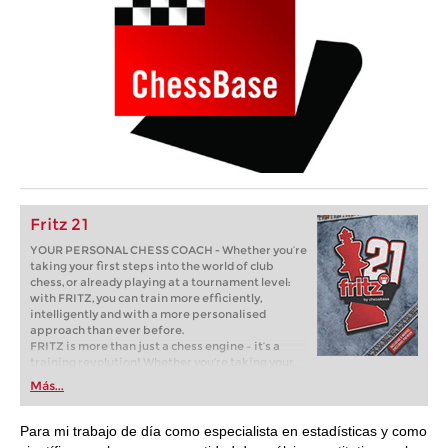
Fritz 21
YOUR PERSONAL CHESS COACH - Whether you’re
taking your first steps into the world of club
chess, or already playing at a tournament level:
with FRITZ, you can train more efficiently,
intelligently and with a more personalised
approach than ever before.
FRITZ is more than just a chess engine – it’s a
training revolution! Whether you’re taking your
first steps into the world of club chess, or already
Más...
playing at a tournament level: with FRITZ, you can
train more efficiently, intelligently and with a
more personalised approach than ever before.
Para mi trabajo de día como especialista en estadísticas y como