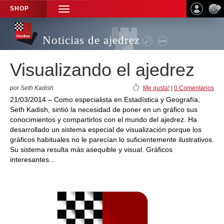
SHOP
TOGGLE
NAVIGATION
Noticias de ajedrez
Visualizando el ajedrez
por Seth Kadish
Me gusta!
|
0 Comentarios
21/03/2014 – Como especialista en Estadística y Geografía,
Seth Kadish, sintió la necesidad de poner en un gráfico sus
conocimientos y compartirlos con el mundo del ajedrez. Ha
desarrollado un sistema especial de visualización porque los
gráficos habituales no le parecían lo suficientemente ilustrativos.
Su sistema resulta más asequible y visual. Gráficos
interesantes...