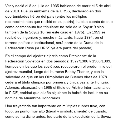
Vitaly nació el 8 de julio de 1935 habiendo de morir el 5 de abril
de 2010. Fue un emblema de la URSS, declarado en dos
oportunidades héroe del país (entre los múltiples
reconocimientos que recibió en su patria), habida cuenta de que
como cosmonauta fue tripulante no solo de la Soyuz 9 sino
también de la Soyuz 18 (en este caso en 1975). En 1959 se
recibió de ingeniero y, mucho más tarde, hacia 1994, en el
terreno político e institucional, será parte de la Duma de la
Federación Rusa (la URSS ya era parte del pasado).
En el campo del ajedrez ejerció como Presidente de la
Federación Soviética en dos periodos: 1977/1986 y 1988/1989,
tiempos en los que los soviéticos recuperaron el predominio del
ajedrez mundial, luego del huracán Bobby Fischer, y con la
salvedad de que en las Olimpíadas de Buenos Aires de 1978
cederá el título olímpico por primera y única vez ante Hungría.
Además, alcanzará en 1985 el título de Árbitro Internacional de
la FIDE, entidad que al año siguiente lo habrá de incluir en su
nómina de Miembros Honorarios.
Una trayectoria tan importante en múltiples rubros tuvo, con
todo, un punto muy alto (literal y simbólicamente) de cuando,
como se ha dicho antes, fue parte de la expedición de la Soyuz