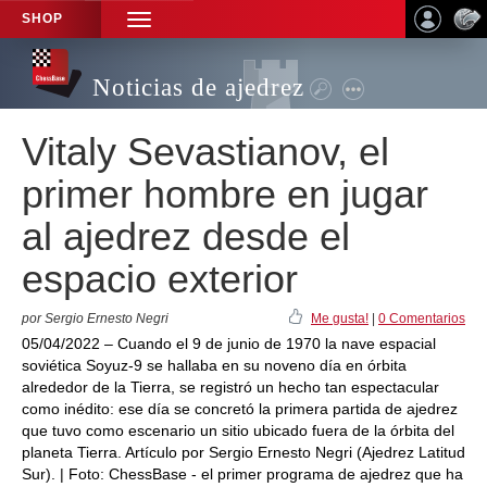
SHOP
TOGGLE
NAVIGATION
Noticias de ajedrez
Vitaly Sevastianov, el
primer hombre en jugar
al ajedrez desde el
espacio exterior
por Sergio Ernesto Negri
Me gusta!
|
0 Comentarios
05/04/2022 – Cuando el 9 de junio de 1970 la nave espacial
soviética Soyuz-9 se hallaba en su noveno día en órbita
alrededor de la Tierra, se registró un hecho tan espectacular
como inédito: ese día se concretó la primera partida de ajedrez
que tuvo como escenario un sitio ubicado fuera de la órbita del
planeta Tierra. Artículo por Sergio Ernesto Negri (Ajedrez Latitud
Sur). | Foto: ChessBase - el primer programa de ajedrez que ha