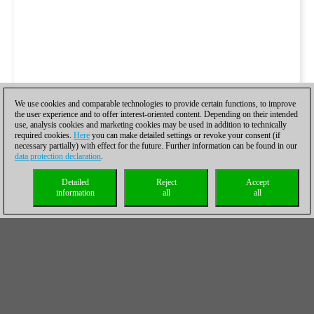
We use cookies and comparable technologies to provide certain functions, to improve
the user experience and to offer interest-oriented content. Depending on their intended
use, analysis cookies and marketing cookies may be used in addition to technically
required cookies.
Here
you can make detailed settings or revoke your consent (if
necessary partially) with effect for the future. Further information can be found in our
data protection declaration
.
Detailed
Reject
Accept
information
all
all