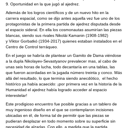
9. Oportunidad en la que jugó al ajedrez.
Además de los logros científicos y de un nuevo hito en la
carrera espacial, como se dijo antes aquella vez fue uno de los
protagonistas de la primera partida de ajedrez disputada desde
el espacio sideral. En ella los cosmonautas asumirían las piezas
blancas, siendo sus rivales Nikolái Kamanin (1908-1982)
y Víktor Gorbatkó (1934-2017) quienes estaban instalados en el
Centro de Control terráqueo.
En el juego se habría de plantear un Gamito de Dama viéndose
a la dupla Nikolayev-Sevastyanov prevalecer mas, al cabo de
unas seis horas de lucha, todo decantaría en una tablas, las
que fueron acordadas en la jugada número treinta y conco. Más
allá del resultado, lo que termina siendo anecdótico, el hecho
histórico ya había acaecido: ¡por primera vez en la historia de la
Humanidad el ajedrez había logrado acceder al espacio
interestelar!
Este prodigioso encuentro fue posible gracias a un tablero de
muy ingenioso diseño en el que se contemplaron incisiones
ubicadas en él, de forma tal de permitir que las piezas se
pudieran desplazar en todo momento sobre su superficie sin
necesidad de alzarlas. Con ello, a medida que la partida