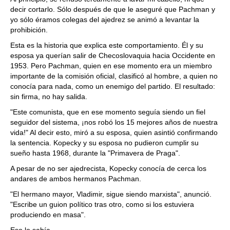
decir cortarlo. Sólo después de que le aseguré que Pachman y
yo sólo éramos colegas del ajedrez se animó a levantar la
prohibición.
Esta es la historia que explica este comportamiento. Él y su
esposa ya querían salir de Checoslovaquia hacia Occidente en
1953. Pero Pachman, quien en ese momento era un miembro
importante de la comisión oficial, clasificó al hombre, a quien no
conocía para nada, como un enemigo del partido. El resultado:
sin firma, no hay salida.
"Este comunista, que en ese momento seguía siendo un fiel
seguidor del sistema, ¡nos robó los 15 mejores años de nuestra
vida!" Al decir esto, miró a su esposa, quien asintió confirmando
la sentencia. Kopecky y su esposa no pudieron cumplir su
sueño hasta 1968, durante la "Primavera de Praga".
A pesar de no ser ajedrecista, Kopecky conocía de cerca los
andares de ambos hermanos Pachman.
"El hermano mayor, Vladimir, sigue siendo marxista", anunció.
"Escribe un guion político tras otro, como si los estuviera
produciendo en masa".
Eso lo sabía.