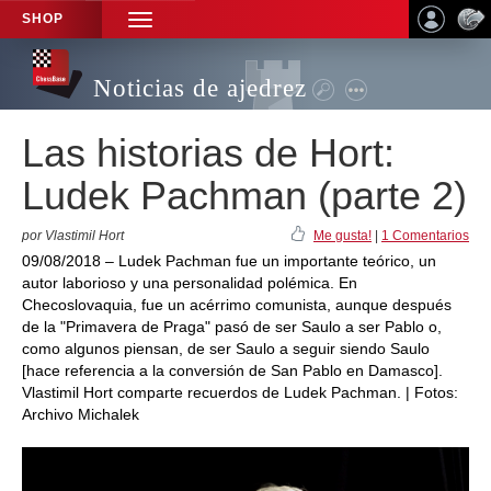
SHOP
TOGGLE
NAVIGATION
Noticias de ajedrez
Las historias de Hort:
Ludek Pachman (parte 2)
por Vlastimil Hort
Me gusta!
|
1 Comentarios
09/08/2018 – Ludek Pachman fue un importante teórico, un
autor laborioso y una personalidad polémica. En
Checoslovaquia, fue un acérrimo comunista, aunque después
de la "Primavera de Praga" pasó de ser Saulo a ser Pablo o,
como algunos piensan, de ser Saulo a seguir siendo Saulo
[hace referencia a la conversión de San Pablo en Damasco].
Vlastimil Hort comparte recuerdos de Ludek Pachman. | Fotos:
Archivo Michalek