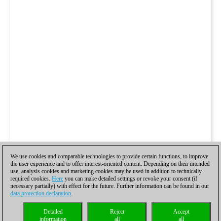
We use cookies and comparable technologies to provide certain functions, to improve
the user experience and to offer interest-oriented content. Depending on their intended
use, analysis cookies and marketing cookies may be used in addition to technically
required cookies.
Here
you can make detailed settings or revoke your consent (if
necessary partially) with effect for the future. Further information can be found in our
data protection declaration
.
Detailed
Reject
Accept
information
all
all