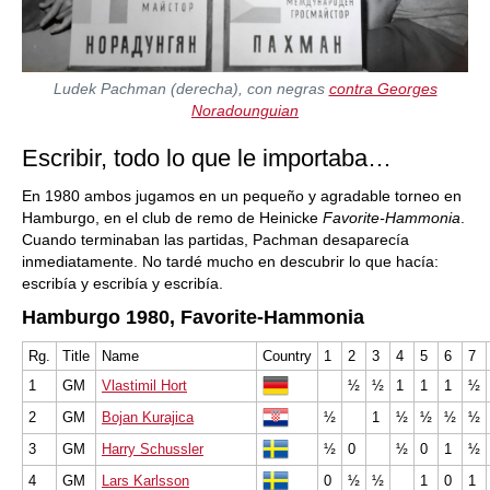
Ludek Pachman (derecha), con negras
contra Georges
Noradounguian
Escribir, todo lo que le importaba…
En 1980 ambos jugamos en un pequeño y agradable torneo en
Hamburgo, en el club de remo de Heinicke
Favorite-Hammonia
.
Cuando terminaban las partidas, Pachman desaparecía
inmediatamente. No tardé mucho en descubrir lo que hacía:
escribía y escribía y escribía.
Hamburgo 1980, Favorite-Hammonia
Rg.
Title
Name
Country
1
2
3
4
5
6
7
1
GM
Vlastimil Hort
½
½
1
1
1
½
2
GM
Bojan Kurajica
½
1
½
½
½
½
3
GM
Harry Schussler
½
0
½
0
1
½
4
GM
Lars Karlsson
0
½
½
1
0
1