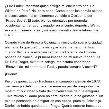
¿Fue Ludek Pachman quien arregló mi encuentro con Tío
Wilfred en Porz? No, para nada. Como todos los demás atletas
checoslovacos, fui simplemente vendido a Occidente por
"Prago-Sport". El trato: bienes orientales por moneda
occidental. Entrenador y jugador en el centro deportivo Wahn,
esa era mi nueva tarea y mi nuevo desafío desde febrero de
1979.
Cuando viajé de Praga a Colonia, la nieve caía sobre la ciudad
alemana, lo que creó una vista particularmente romántica
cuando llegué a la estación central. La Catedral de Colonia
bañada de blanco, la primera imagen de mi nuevo "hogar". El
Dr. Paul Tröger, mi futuro colega, me estaba esperando.
"Bienvenido, mi nombre es Paul, ¿puedo llamarte Vlastimil?"
¡Bueno!
Poco después, Ludek Pachman, el campeón alemán de 1978,
me llamó por teléfono para hacerme un par de preguntas. Se
mostró muy curioso y trató de convencerme de que emigrara.
Tuve mucho cuidado para no comunicarle que no gastaba ni un
minuto pensando en emigrar en esa época, pues mi único hijo,
Daniel, se había quedado en Praga. Quería esperar hasta que