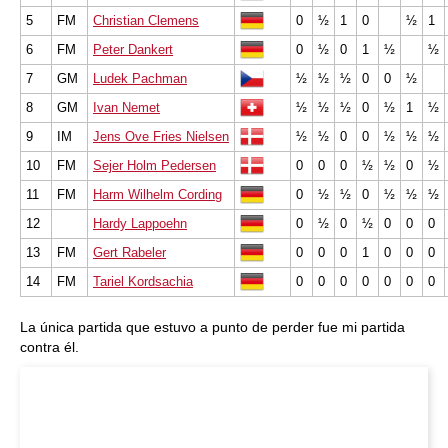
5
FM
Christian Clemens
0
½
1
0
½
1
6
FM
Peter Dankert
0
½
0
1
½
½
7
GM
Ludek Pachman
½
½
½
0
0
½
8
GM
Ivan Nemet
½
½
½
0
½
1
½
9
IM
Jens Ove Fries Nielsen
½
½
0
0
½
½
½
10
FM
Sejer Holm Pedersen
0
0
0
½
½
0
½
11
FM
Harm Wilhelm Cording
0
½
½
0
½
½
½
12
Hardy Lappoehn
0
½
0
½
0
0
0
13
FM
Gert Rabeler
0
0
0
1
0
0
0
14
FM
Tariel Kordsachia
0
0
0
0
0
0
0
La única partida que estuvo a punto de perder fue mi partida
contra él.