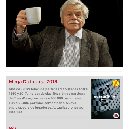
Mega Database 2018
Más de 7,8 millones de partidas disputadas entre
1560 y 2017. Indices de clasificación de partidas
de ChessBase, con más de 100.000 posiciones
clave. 72.000 partidas comentadas. Nueva
enciclopedia de jugadores. Actualizaciones por
Internet.
Más...