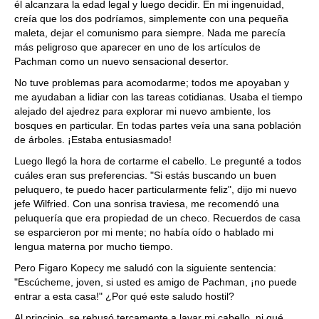
él alcanzara la edad legal y luego decidir. En mi ingenuidad,
creía que los dos podríamos, simplemente con una pequeña
maleta, dejar el comunismo para siempre. Nada me parecía
más peligroso que aparecer en uno de los artículos de
Pachman como un nuevo sensacional desertor.
No tuve problemas para acomodarme; todos me apoyaban y
me ayudaban a lidiar con las tareas cotidianas. Usaba el tiempo
alejado del ajedrez para explorar mi nuevo ambiente, los
bosques en particular. En todas partes veía una sana población
de árboles. ¡Estaba entusiasmado!
Luego llegó la hora de cortarme el cabello. Le pregunté a todos
cuáles eran sus preferencias. "Si estás buscando un buen
peluquero, te puedo hacer particularmente feliz", dijo mi nuevo
jefe Wilfried. Con una sonrisa traviesa, me recomendó una
peluquería que era propiedad de un checo. Recuerdos de casa
se esparcieron por mi mente; no había oído o hablado mi
lengua materna por mucho tiempo.
Pero Figaro Kopecy me saludó con la siguiente sentencia:
"Escúcheme, joven, si usted es amigo de Pachman, ¡no puede
entrar a esta casa!" ¿Por qué este saludo hostil?
Al principio, se rehusó tercamente a lavar mi cabello, ni qué