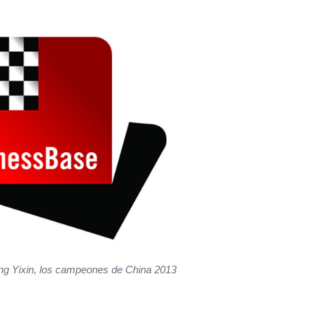
g Yixin, los campeones de China 2013