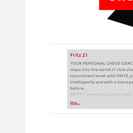
Fritz 21
YOUR PERSONAL CHESS COACH - 
steps into the world of club che
tournament level: with FRITZ, y
intelligently and with a more 
before.
FRITZ is more than just a chess 
Whether you’re taking your firs
Más...
or already playing at a tournam
more efficiently, intelligently
approach than ever before.