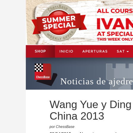
INICIO
APERTURAS
SAT
SHOP
Noticias de ajedr
Wang Yue y Ding
China 2013
por ChessBase