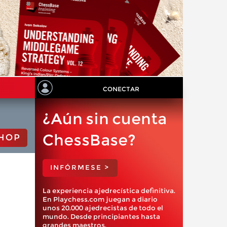
CONECTAR
¿Aún sin cuenta
ChessBase?
HOP
INFÓRMESE >
La experiencia ajedrecística definitiva.
En Playchess.com juegan a diario
unos 20.000 ajedrecistas de todo el
mundo. Desde principiantes hasta
grandes maestros.