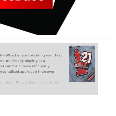
Whether you’re taking your first
ss, or already playing at a
ou can train more efficiently,
personalised approach than ever
engine – it’s a training revolution!
t steps into the world of club chess,
ent level: with FRITZ, you can train
 and with a more personalised