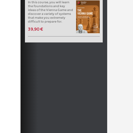
In this course, you will learn
the foundations and key
ideas of the Vienna Game and
discover a variety of systems
that make you extremely
difficult to prepare for.
39,90 €