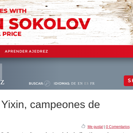
APRENDER AJEDREZ
ez
S
BUSCAR:
IDIOMAS:
DE
EN
ES
FR
 Yixin, campeones de
Me gusta!
|
0 Comentarios