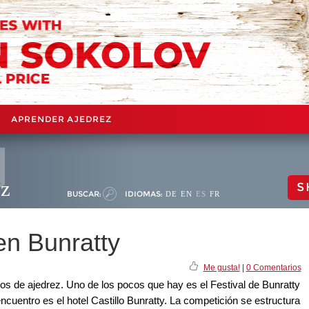
APRENDER AJEDREZ
ez
S
BUSCAR:
IDIOMAS:
DE
EN
ES
FR
n Bunratty
Me gusta!
|
0 Comentarios
os de ajedrez. Uno de los pocos que hay es el Festival de Bunratty
encuentro es el hotel Castillo Bunratty. La competición se estructura