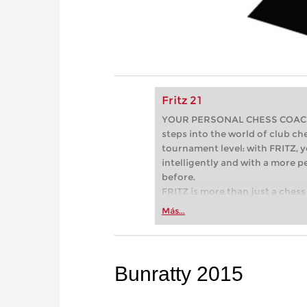
Fritz 21
YOUR PERSONAL CHESS COACH - 
steps into the world of club che
tournament level: with FRITZ, y
intelligently and with a more 
before.
FRITZ is more than just a chess 
Whether you’re taking your firs
Más...
or already playing at a tournam
more efficiently, intelligently
approach than ever before.
Bunratty 2015