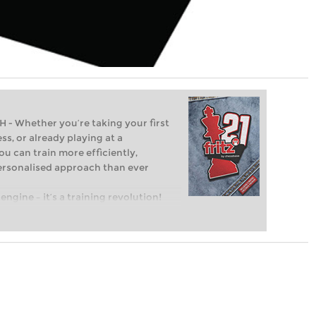
Whether you’re taking your first
ss, or already playing at a
ou can train more efficiently,
personalised approach than ever
engine – it’s a training revolution!
t steps into the world of club chess,
ent level: with FRITZ, you can train
 and with a more personalised