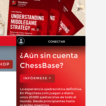
CONECTAR
¿Aún sin cuenta
ChessBase?
HOP
INFÓRMESE >
La experiencia ajedrecística definitiva.
En Playchess.com juegan a diario
unos 20.000 ajedrecistas de todo el
mundo. Desde principiantes hasta
grandes maestros.