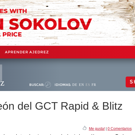
APRENDER AJEDREZ
ez
S
BUSCAR:
IDIOMAS:
DE
EN
ES
FR
ón del GCT Rapid & Blitz
Me gusta!
|
0 Comentarios