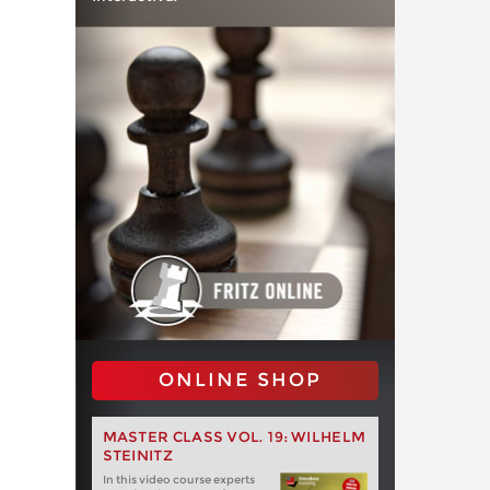
ONLINE SHOP
MASTER CLASS VOL. 19: WILHELM
STEINITZ
In this video course experts