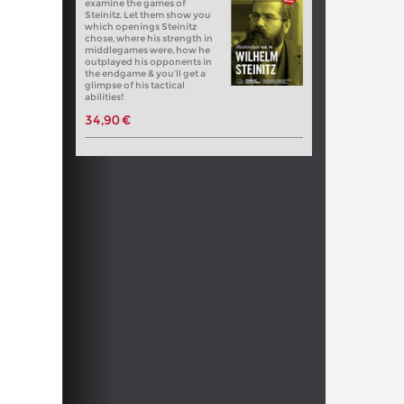
examine the games of
Steinitz. Let them show you
which openings Steinitz
chose, where his strength in
middlegames were, how he
outplayed his opponents in
the endgame & you’ll get a
glimpse of his tactical
abilities!
34,90 €