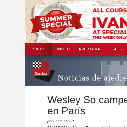
INICIO
APERTURAS
SAT
SHOP
Noticias de ajedr
Wesley So campe
en París
por Andre Schulz