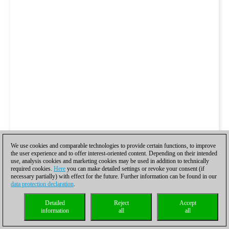
We use cookies and comparable technologies to provide certain functions, to improve
the user experience and to offer interest-oriented content. Depending on their intended
use, analysis cookies and marketing cookies may be used in addition to technically
required cookies.
Here
you can make detailed settings or revoke your consent (if
necessary partially) with effect for the future. Further information can be found in our
data protection declaration
.
Detailed
Reject
Accept
information
all
all