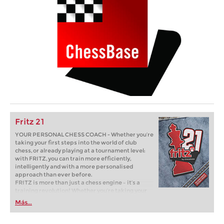
Fritz 21
YOUR PERSONAL CHESS COACH - Whether you’re
taking your first steps into the world of club
chess, or already playing at a tournament level:
with FRITZ, you can train more efficiently,
intelligently and with a more personalised
approach than ever before.
FRITZ is more than just a chess engine – it’s a
training revolution! Whether you’re taking your
first steps into the world of club chess, or already
Más...
playing at a tournament level: with FRITZ, you can
train more efficiently, intelligently and with a
more personalised approach than ever before.