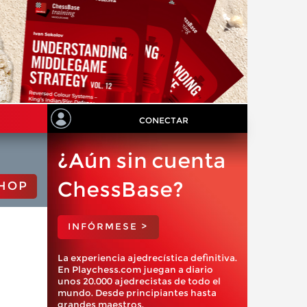
CONECTAR
¿Aún sin cuenta
ChessBase?
HOP
INFÓRMESE >
La experiencia ajedrecística definitiva.
En Playchess.com juegan a diario
unos 20.000 ajedrecistas de todo el
mundo. Desde principiantes hasta
grandes maestros.