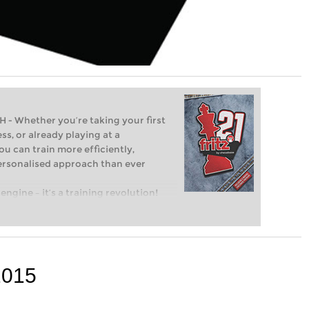
Whether you’re taking your first
ss, or already playing at a
ou can train more efficiently,
personalised approach than ever
engine – it’s a training revolution!
t steps into the world of club chess,
ent level: with FRITZ, you can train
 and with a more personalised
2015