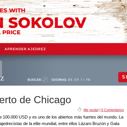
APRENDER AJEDREZ
ez
S
BUSCAR:
IDIOMAS:
DE
EN
ES
FR
ierto de Chicago
Me gusta!
|
0 Comentarios
e 100.000 USD y es uno de los abiertos más fuertes del mundo. La
ajedrecistas de la elite mundial, entre ellos Lázaro Bruzón y Gata