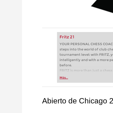
Fritz 21
YOUR PERSONAL CHESS COACH - 
steps into the world of club che
tournament level: with FRITZ, y
intelligently and with a more 
before.
FRITZ is more than just a chess 
Whether you’re taking your firs
Más...
or already playing at a tournam
more efficiently, intelligently
approach than ever before.
Abierto de Chicago 